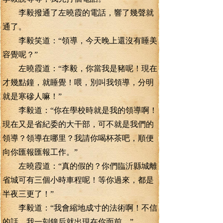
李毅撥通了左曉霞的電話，響了幾聲就
通了。
李毅笑道：“領導，今天晚上還沒有睡美
容覺呢？”
左曉霞道：“李毅，你當我是豬呢！現在
才幾點鐘，就睡覺！喂，別叫我領導，分明
就是寒磣人嘛！”
李毅道：“你在學校時就是我的領導啊！
現在又是省紀委的大干部，可不就是我們的
領導？領導在哪里？我請你喝杯茶吧，順便
向你匯報匯報工作。”
左曉霞道：“真的假的？你們臨沂縣城離
省城可有三個小時車程呢！等你過來，都是
半夜三更了！”
李毅道：“我會縮地成寸的法術啊！不信
的話，我一刻鐘后就出現在你面前。”