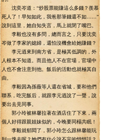
沈奕岑道：“炒股票能賺這么多錢？羨慕
死人了！早知如此，我爸那筆錢還不如……”
說到這里，她自知失言，馬上就閉了嘴巴。
李毅也沒有多問，總而言之，只要沈奕
岑做了李家的媳婦，還怕沒機會給她賺錢？
李元逍來到南方省，是極其低調的，外
人根本不知道。而且他人不在官場，官場中
人也不會注意到他。飯后的活動也就極其自
由。
李毅因為孫薇等人還在省城，要和他們
聯系，吃完飯后，就跟李元逍說了一聲，說
要出去見同事。
郭小玲被林馨拉著在酒店住了下來，兩
個人好得跟親姐妹似的，今晚要同榻共眠！
李毅就郁悶了，郭小玲怎么跟林馨能玩
到一塊去呢？她們有什么說不完的悄悄話？