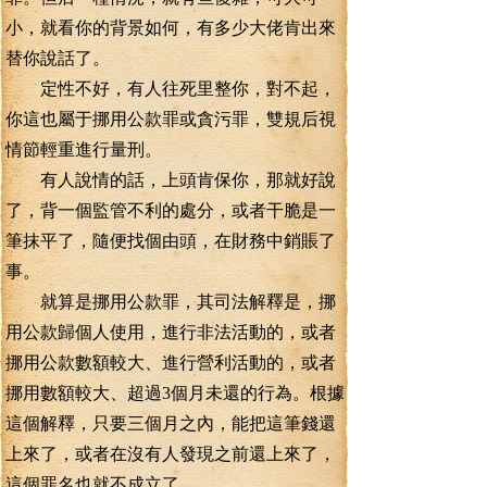
小，就看你的背景如何，有多少大佬肯出來
替你說話了。
定性不好，有人往死里整你，對不起，
你這也屬于挪用公款罪或貪污罪，雙規后視
情節輕重進行量刑。
有人說情的話，上頭肯保你，那就好說
了，背一個監管不利的處分，或者干脆是一
筆抹平了，隨便找個由頭，在財務中銷賬了
事。
就算是挪用公款罪，其司法解釋是，挪
用公款歸個人使用，進行非法活動的，或者
挪用公款數額較大、進行營利活動的，或者
挪用數額較大、超過3個月未還的行為。根據
這個解釋，只要三個月之內，能把這筆錢還
上來了，或者在沒有人發現之前還上來了，
這個罪名也就不成立了。