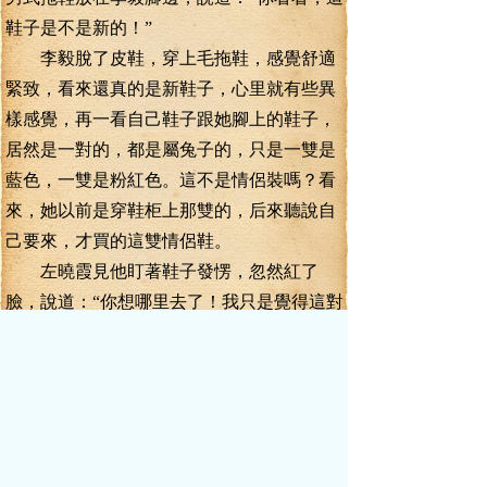
鞋子是不是新的！”
李毅脫了皮鞋，穿上毛拖鞋，感覺舒適
緊致，看來還真的是新鞋子，心里就有些異
樣感覺，再一看自己鞋子跟她腳上的鞋子，
居然是一對的，都是屬兔子的，只是一雙是
藍色，一雙是粉紅色。這不是情侶裝嗎？看
來，她以前是穿鞋柜上那雙的，后來聽說自
己要來，才買的這雙情侶鞋。
左曉霞見他盯著鞋子發愣，忽然紅了
臉，說道：“你想哪里去了！我只是覺得這對
鞋子好看，就買下來了。快進去坐吧，里面
有火烤。”
李毅嘿嘿一笑，也覺得自己想多了，真
認為自己是天下第一大帥哥，是個美女見了
自己就要撲上去求著你愛她呢！
小房子是一室一廳，但經過左曉霞的布