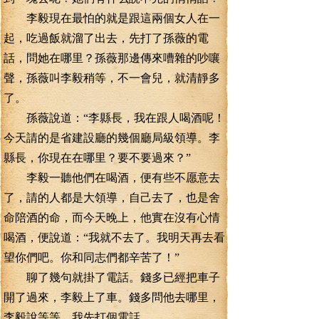
李毅現在最怕的就是跟這兩個女人在一
起，吃過飯就溜了出去，先打了孫薇的電
話，問她在哪里？孫薇那邊傳來嘈雜的吵嚷
聲，孫薇叫李毅稍等，不一會兒，就清靜多
了。
孫薇說道：“李縣長，我在跟人喝酒呢！
今天請的是省建設廳的幾個廳局級領導。李
縣長，你現在在哪里？要不要過來？”
李毅一聽他們在喝酒，便有些不愿意去
了，請的人都是大領導，自己去了，也是舍
命陪酒的命，而今天晚上，他實在沒有心情
喝酒，便說道：“我就不去了。我明天再去看
望你們吧。你和同志們都辛苦了！”
聊了幾句就掛了電話。錢多已經把車子
開了過來，李毅上了車。錢多問他去哪里，
李毅說等等，我先打個電話。