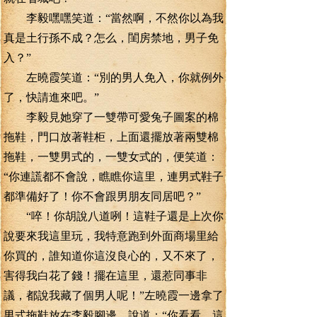
李毅嘿嘿笑道：“當然啊，不然你以為我
真是土行孫不成？怎么，閨房禁地，男子免
入？”
左曉霞笑道：“別的男人免入，你就例外
了，快請進來吧。”
李毅見她穿了一雙帶可愛兔子圖案的棉
拖鞋，門口放著鞋柜，上面還擺放著兩雙棉
拖鞋，一雙男式的，一雙女式的，便笑道：
“你連謊都不會說，瞧瞧你這里，連男式鞋子
都準備好了！你不會跟男朋友同居吧？”
“啐！你胡說八道咧！這鞋子還是上次你
說要來我這里玩，我特意跑到外面商場里給
你買的，誰知道你這沒良心的，又不來了，
害得我白花了錢！擺在這里，還惹同事非
議，都說我藏了個男人呢！”左曉霞一邊拿了
男式拖鞋放在李毅腳邊，說道：“你看看，這