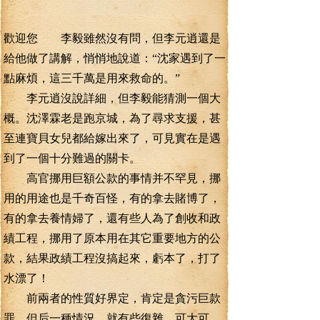
歡迎您 李毅雖然沒有問，但李元逍還是
給他做了講解，悄悄地說道：“沈家遇到了一
點麻煩，這三千萬是用來救命的。”
李元逍沒說詳細，但李毅能猜測一個大
概。沈澤霖老是跑京城，為了尋求支援，甚
至連寶貝女兒都給嫁出來了，可見實在是遇
到了一個十分難過的關卡。
高官挪用巨額公款的事情并不罕見，挪
用的用途也是千奇百怪，有的拿去賭博了，
有的拿去養情婦了，還有些人為了創收和政
績工程，挪用了原本用在其它重要地方的公
款，結果政績工程沒搞起來，虧本了，打了
水漂了！
前兩者的性質好界定，肯定是貪污巨款
罪。但后一種情況，就有些復雜，可大可