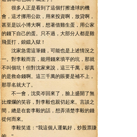
很多人正是看到了這個打擦邊球的機
會，這才挪用公款，用來投資啊，放貸啊，
甚至是以小博大啊，想著借雞生蛋，用公家
的錢下自己的蛋。只不過，大部分人都是雞
飛蛋打，鋃鐺入獄！
沈家急需這筆錢，可能也是上述情況之
一。對李毅而言，能用錢來填平的坑，那就
不叫個坑！但對沈家來說，這三千萬，卻真
的是救命錢啊。這三千萬的賬要是補不上，
那罪名就大了。
不一會，沈奕岑回來了，臉上盛開了無
比燦爛的笑容，對李毅也親切起來。言談之
間，總是在套李毅的話，想弄清楚李毅的錢
從何而來。
李毅笑道：“我這個人運氣好，炒股票賺
的。”