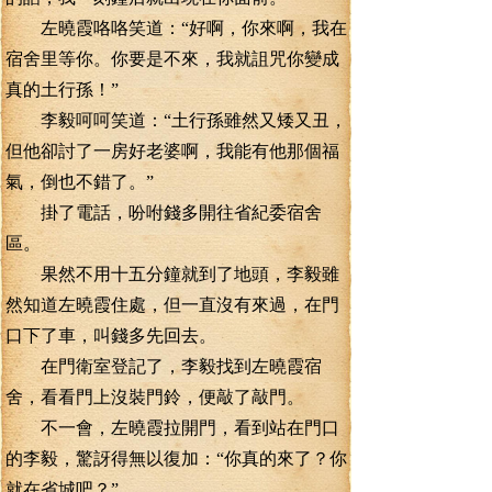
左曉霞咯咯笑道：“好啊，你來啊，我在
宿舍里等你。你要是不來，我就詛咒你變成
真的土行孫！”
李毅呵呵笑道：“土行孫雖然又矮又丑，
但他卻討了一房好老婆啊，我能有他那個福
氣，倒也不錯了。”
掛了電話，吩咐錢多開往省紀委宿舍
區。
果然不用十五分鐘就到了地頭，李毅雖
然知道左曉霞住處，但一直沒有來過，在門
口下了車，叫錢多先回去。
在門衛室登記了，李毅找到左曉霞宿
舍，看看門上沒裝門鈴，便敲了敲門。
不一會，左曉霞拉開門，看到站在門口
的李毅，驚訝得無以復加：“你真的來了？你
就在省城吧？”