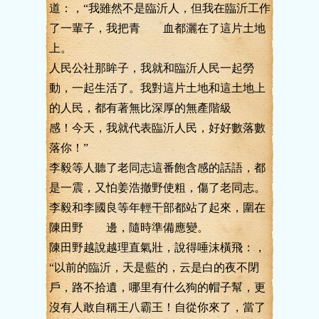
道：，“我雖然不是臨沂人，但我在臨沂工作
了一輩子，我把青 血都灑在了這片土地
上。
人民公社那眸子，我就和臨沂人民一起勞
動，一起生活了。我對這片土地和這土地上
的人民，都有著無比深厚的無產階級
感！今天，我就代表臨沂人民，好好數落數
落你！”
李毅等人聽了老同志這番飽含感的話語，都
是一震，又怕姜浩撤野使粗，傷了老同志。
李毅和李國良等年輕干部都站了起來，圍在
陳田野 邊，隨時準備應變。
陳田野越說越理直氣壯，說得唾沫橫飛：，
“以前的臨沂，天是藍的，云是白的夜不閉
戶，路不拾遺，哪里有什么狗的帽子幫，更
沒有人敢自稱王八霸王！自從你來了，當了