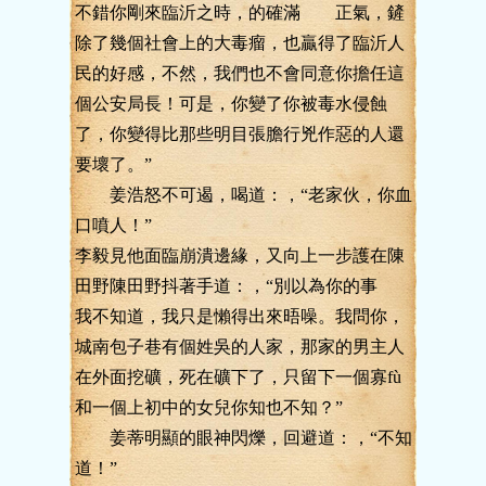
不錯你剛來臨沂之時，的確滿 正氣，鏟
除了幾個社會上的大毒瘤，也贏得了臨沂人
民的好感，不然，我們也不會同意你擔任這
個公安局長！可是，你變了你被毒水侵蝕
了，你變得比那些明目張膽行兇作惡的人還
要壞了。”
姜浩怒不可遏，喝道：，“老家伙，你血
口噴人！”
李毅見他面臨崩潰邊緣，又向上一步護在陳
田野陳田野抖著手道：，“別以為你的事
我不知道，我只是懶得出來晤噪。我問你，
城南包子巷有個姓吳的人家，那家的男主人
在外面挖礦，死在礦下了，只留下一個寡fù
和一個上初中的女兒你知也不知？”
姜蒂明顯的眼神閃爍，回避道：，“不知
道！”