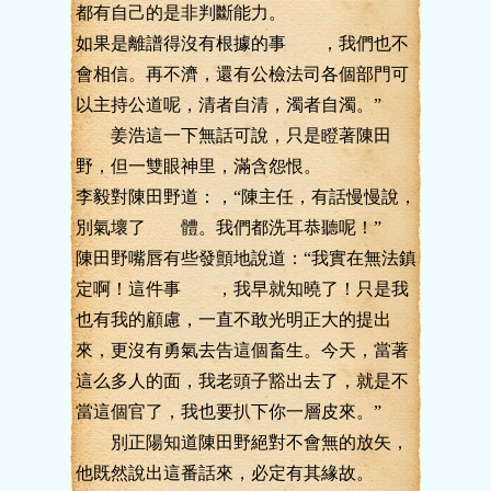
都有自己的是非判斷能力。
如果是離譜得沒有根據的事 ，我們也不
會相信。再不濟，還有公檢法司各個部門可
以主持公道呢，清者自清，濁者自濁。”
姜浩這一下無話可說，只是瞪著陳田
野，但一雙眼神里，滿含怨恨。
李毅對陳田野道：，“陳主任，有話慢慢說，
別氣壞了 體。我們都洗耳恭聽呢！”
陳田野嘴唇有些發顫地說道：“我實在無法鎮
定啊！這件事 ，我早就知曉了！只是我
也有我的顧慮，一直不敢光明正大的提出
來，更沒有勇氣去告這個畜生。今天，當著
這么多人的面，我老頭子豁出去了，就是不
當這個官了，我也要扒下你一層皮來。”
別正陽知道陳田野絕對不會無的放矢，
他既然說出這番話來，必定有其緣故。