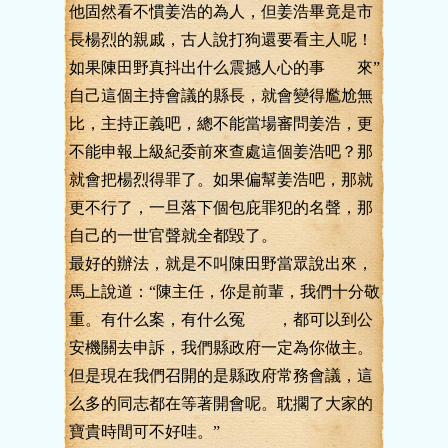
他固然看不慣姜浩的為人，但姜浩畢竟是市
長楊烈的親戚，古人說打狗還要看主人呢！
如果陳田野真抖出什么震撼人心的事 來”
自己這個主持會議的縣長，就會變得尷尬無
比，主持正義吧，總不能當場審問姜浩，更
不能申報上級紀委前來查處這個姜浩吧？那
就會把楊烈得罪了。如果偏幫姜浩吧，那就
更不行了，一旦落下個包庇罪犯的名聲，那
自己的一世官聲就全都毀了。
最好的辦法，就是不叫陳田野當眾說出來，
馬上說道：“陳主任，你是前輩，我們十分敬
重。有什么案，有什么冤 ，都可以到公
安機關去申訴，我們縣政府一定為你做主。
但是現在我們召開的是縣政府常務會議，這
么多的同志都在等著開會呢。耽擱了大家的
寶貴時間可不好哇。”