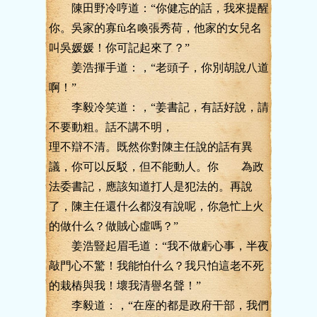
陳田野冷哼道：“你健忘的話，我來提醒
你。吳家的寡fù名喚張秀荷，他家的女兒名
叫吳媛媛！你可記起來了？”
姜浩揮手道：，“老頭子，你別胡說八道
啊！”
李毅冷笑道：，“姜書記，有話好說，請
不要動粗。話不講不明，
理不辯不清。既然你對陳主任說的話有異
議，你可以反駁，但不能動人。你 為政
法委書記，應該知道打人是犯法的。再說
了，陳主任還什么都沒有說呢，你急忙上火
的做什么？做賊心虛嗎？”
姜浩豎起眉毛道：“我不做虧心事，半夜
敲門心不驚！我能怕什么？我只怕這老不死
的栽樁與我！壞我清譽名聲！”
李毅道：，“在座的都是政府干部，我們