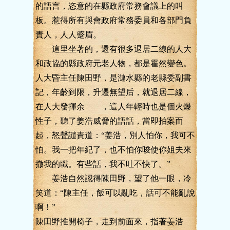
的語言，恣意的在縣政府常務會議上的叫
板。惹得所有與會政府常務委員和各部門負
責人，人人蹙眉。
這里坐著的，還有很多退居二線的人大
和政協的縣政府元老人物，都是霍然變色。
人大昏主任陳田野，是漣水縣的老縣委副書
記，年齡到限，升遷無望后，就退居二線，
在人大發揮余 ，這人年輕時也是個火爆
性子，聽了姜浩威脅的語話，當即拍案而
起，怒聲譴責道：“姜浩，別人怕你，我可不
怕。我一把年紀了，也不怕你唆使你姐夫來
撤我的職。有些話，我不吐不快了。”
姜浩自然認得陳田野，望了他一眼，冷
笑道：“陳主任，飯可以亂吃，話可不能亂說
啊！”
陳田野推開椅子，走到前面來，指著姜浩