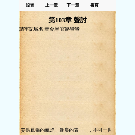
設置
上一章
下一章
書頁
第103章 聲討
請牢記域名:黃金屋 官路彎彎
姜浩囂張的氣焰，暴戾的表 ，不可一世