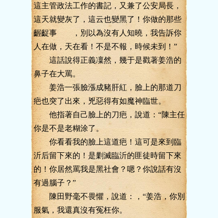
這主管政法工作的書記，又兼了公安局長，
這天就變灰了，這云也變黑了！你做的那些
齷齪事 ，別以為沒有人知曉，我告訴你
人在做，天在看！不是不報，時候未到！”
這話說得正義凜然，幾于是戳著姜浩的
鼻子在大罵。
姜浩一張臉漲成豬肝紅，臉上的那道刀
疤也突了出來，兇惡得有如魔神臨世。
他指著自己臉上的刀疤，說道：“陳主任
你是不是老糊涂了。
你看看我的臉上這道疤！這可是來到臨
沂后留下來的！是剿滅臨沂的匪徒時留下來
的！你居然罵我是黑社會？嗯？你說話有沒
有過腦子？”
陳田野毫不畏懼，說道：，“姜浩，你別
服氣，我還真沒有冤枉你。