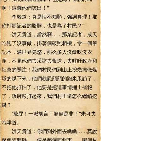
啊！這錢他們該出！”
李毅道：真是恬不知恥，強詞奪理！那
你打斷記者的胳脖，也是為了村民？”
洪天貴道，當然啊……那業記者，成天
吃飽了沒事做，掛著個破照相機，拿一個筆
記本，滿世界晃悠，那么多人沒飯吃沒衣
穿，不見他們去采訪去報道，去呼吁政府和
社會的關注！我們村民們到山上挖幾擔做煤
球的煤下來，他們就屁顛顛的跑來采訪了，
不把他打怕了，他要是把這事情捅上省報
了，政府嚴打起來，我們村里還怎么繼續挖
煤？
‘放屁！一派胡言！顛倒是非！”朱可夫
咆哮道。
洪天貴道：你們到外面去瞧瞧……莫說
整個臨聽縣……便是整個西州市……哪個村