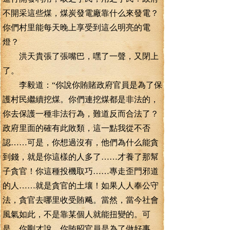
不開采這些煤，煤炭發電廠靠什么來發電？
你們村里能每天晚上享受到這么明亮的電
燈？
洪天貴張了張嘴巴，嘿了一聲，又閉上
了。
李毅道：“你說你賄賭政府官員是為了保
護村民繼續挖煤。你們連挖煤都是非法的，
你去保護一種非法行為，難道反而合法了？
政府里面的確有此敗類，這一點我從不否
認……可是，你想過沒有，他們為什么能貪
到錢，就是你這樣的人多了……才養了那幫
子貪官！你這種投機取巧……專走歪門邪道
的人……就是貪官的土壤！如果人人奉公守
法，貪官去哪里收受賄飚。當然，當今社會
風氣如此，不是靠某個人就能扭變的。可
是，你剛才說，你賄昭官員是為了做好事，