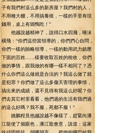
子有我們村這么多的新房屋？我捫村的人，
不用種大棚，不用搞養殖，一樣的手里有現
錢用，桌上有鴆鴨吃！”
他越說越精神了，說得口水四濺，唾沫
橫飛：“你們這些當領導的，你們捫心自問，
你們一樣的賄略領導，一樣的動用武力鎮壓
下面的百姓……樣要收取百姓的稅收，你們
做的事情，跟我做的有哪一樣不相同了？憑
什么你們這么做就是合法的？我這么做了就
是犯罪？你捫做了這么多傷天害理的事情，
搞出來的成績，還不見得有我這么好呢？你
們去其它村里看看，他們過的生活有我們過
的這么好嗎？我不服，死都不服！”
姚鵬程見他越說越不像樣了，趕緊向潘
江龍使了個眼色，潘江龍會意，說道：這家
伙頑固抵抗，胡嘴胡言……把他的嘴巴給我