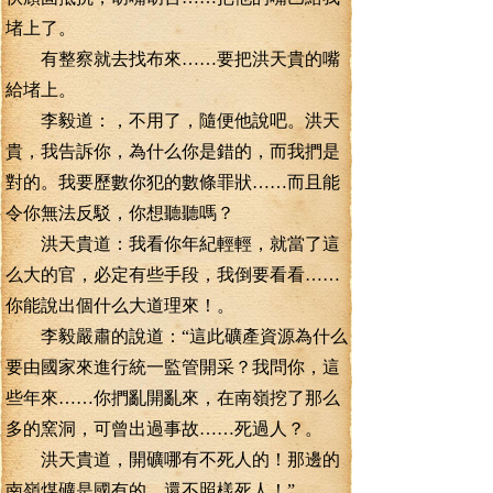
堵上了。
有整察就去找布來……要把洪天貴的嘴
給堵上。
李毅道：，不用了，隨便他說吧。洪天
貴，我告訴你，為什么你是錯的，而我捫是
對的。我要歷數你犯的數條罪狀……而且能
令你無法反駁，你想聽聽嗎？
洪天貴道：我看你年紀輕輕，就當了這
么大的官，必定有些手段，我倒要看看……
你能說出個什么大道理來！。
李毅嚴肅的說道：“這此礦產資源為什么
要由國家來進行統一監管開采？我問你，這
些年來……你捫亂開亂來，在南嶺挖了那么
多的窯洞，可曾出過事故……死過人？。
洪天貴道，開礦哪有不死人的！那邊的
南嶺煤礦是國有的，還不照樣死人！”