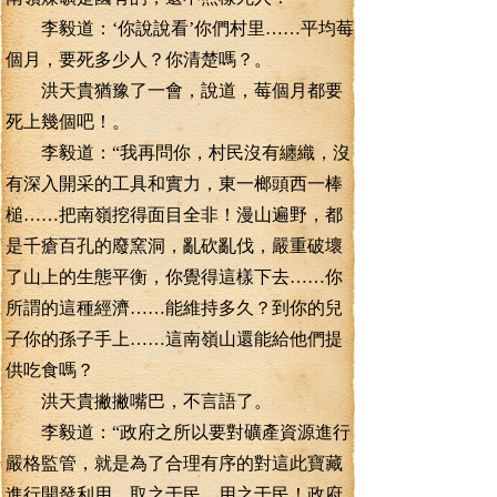
李毅道：‘你說說看’你們村里……平均莓
個月，要死多少人？你清楚嗎？。
洪天貴猶豫了一會，說道，莓個月都要
死上幾個吧！。
李毅道：“我再問你，村民沒有纏織，沒
有深入開采的工具和實力，東一榔頭西一棒
槌……把南嶺挖得面目全非！漫山遍野，都
是千瘡百孔的廢窯洞，亂砍亂伐，嚴重破壞
了山上的生態平衡，你覺得這樣下去……你
所謂的這種經濟……能維持多久？到你的兒
子你的孫子手上……這南嶺山還能給他們提
供吃食嗎？
洪天貴撇撇嘴巴，不言語了。
李毅道：“政府之所以要對礦產資源進行
嚴格監管，就是為了合理有序的對這此寶藏
進行開發利用，取之于民，用之于民！政府