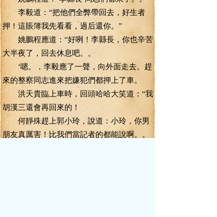
李毅道：“把他們全弊帶回去，好生者
押！這賬簿我先看看，過后還你。”
姚鵬程應道：“好咧！李縣長，你也辛苦
大半夜了，回去休息吧。。
‘嗯。，李毅應了一聲，向外面走去。趕
來的整察同志進來把嫌犯們都押上了車。
洪天貴臨上車時，回頭哈哈大笑道：“我
胡漢三還會再回來的！
何靜殊趕上郭小玲，說道：小玲，你男
朋友真厲害！比我們當記者的都能說啊。。
郭小玲抿嘴一笑，說道：所以我才這么
喜歡他啊！咯咯！。
李毅來到外面，一個人快步走遠了一
點，掏出手機來，撥通了黃書琪的電話，黃
書琪果然還沒有休息……很快就接起了電
話。