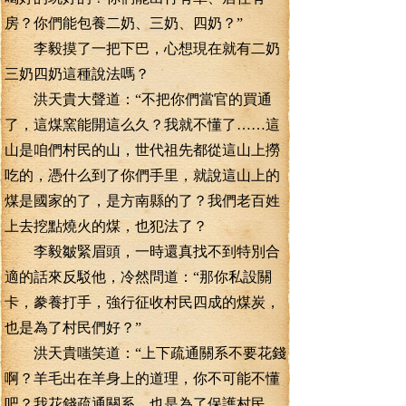
房？你們能包養二奶、三奶、四奶？”
李毅摸了一把下巴，心想現在就有二奶
三奶四奶這種說法嗎？
洪天貴大聲道：“不把你們當官的買通
了，這煤窯能開這么久？我就不懂了……這
山是咱們村民的山，世代祖先都從這山上撈
吃的，憑什么到了你們手里，就說這山上的
煤是國家的了，是方南縣的了？我們老百姓
上去挖點燒火的煤，也犯法了？
李毅皺緊眉頭，一時還真找不到特別合
適的話來反駁他，冷然問道：“那你私設關
卡，豢養打手，強行征收村民四成的煤炭，
也是為了村民們好？”
洪天貴嗤笑道：“上下疏通關系不要花錢
啊？羊毛出在羊身上的道理，你不可能不懂
吧？我花錢疏通關系，也是為了保護村民