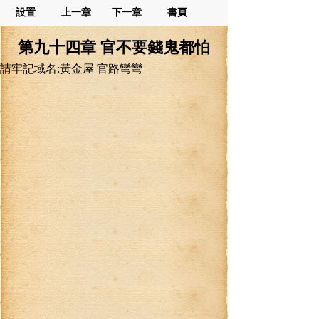
設置
上一章
下一章
書頁
第九十四章 官不要錢鬼都怕
請牢記域名:黃金屋 官路彎彎