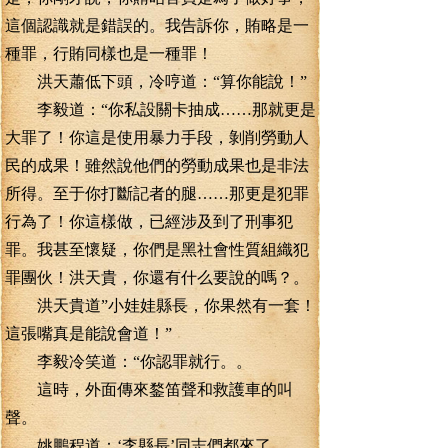
這個認識就是錯誤的。我告訴你，賄略是一
種罪，行賄同樣也是一種罪！
洪天蕭低下頭，冷哼道：“算你能說！”
李毅道：“你私設關卡抽成……那就更是
大罪了！你這是使用暴力手段，剝削勞動人
民的成果！雖然說他們的勞動成果也是非法
所得。至于你打斷記者的腿……那更是犯罪
行為了！你這樣做，已經涉及到了刑事犯
罪。我甚至懷疑，你們是黑社會性質組織犯
罪團伙！洪天貴，你還有什么要說的嗎？。
洪天貴道”小娃娃縣長，你果然有一套！
這張嘴真是能說會道！”
李毅冷笑道：“你認罪就行。。
這時，外面傳來鍪笛聲和救護車的叫
聲。
姚鵬程道：‘李縣長’同志們都來了。。