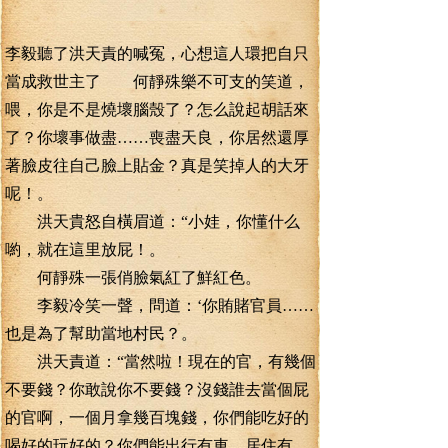
李毅聽了洪天責的喊冤，心想這人環把自只
當成救世主了 何靜殊樂不可支的笑道，
喂，你是不是燒壞腦殼了？怎么說起胡話來
了？你壞事做盡……喪盡天良，你居然還厚
著臉皮往自己臉上貼金？真是笑掉人的大牙
呢！。
洪天貴怒自橫眉道：“小娃，你懂什么
喲，就在這里放屁！。
何靜殊一張俏臉氣紅了鮮紅色。
李毅冷笑一聲，問道：‘你賄賭官員……
也是為了幫助當地村民？。
洪天責道：“當然啦！現在的官，有幾個
不要錢？你敢說你不要錢？沒錢誰去當個屁
的官啊，一個月拿幾百塊錢，你們能吃好的
喝好的玩好的？你們能出行有車、居住有