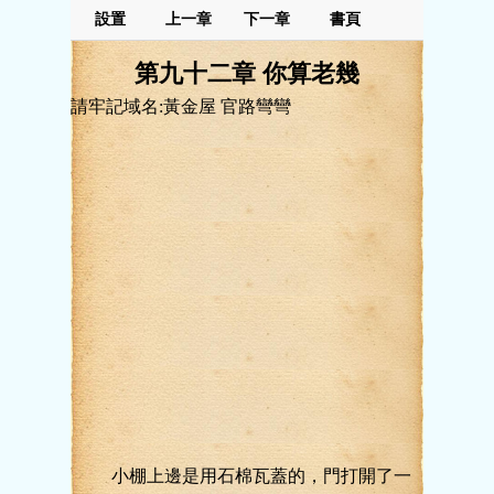
設置
上一章
下一章
書頁
第九十二章 你算老幾
請牢記域名:黃金屋 官路彎彎
小棚上邊是用石棉瓦蓋的，門打開了一