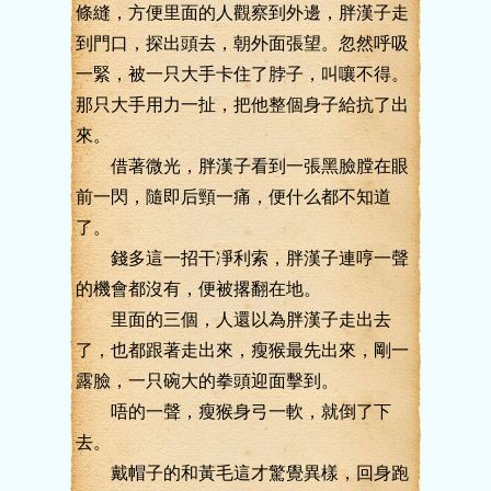
條縫，方便里面的人觀察到外邊，胖漢子走
到門口，探出頭去，朝外面張望。忽然呼吸
一緊，被一只大手卡住了脖子，叫嚷不得。
那只大手用力一扯，把他整個身子給抗了出
來。
借著微光，胖漢子看到一張黑臉膛在眼
前一閃，隨即后頸一痛，便什么都不知道
了。
錢多這一招干凈利索，胖漢子連哼一聲
的機會都沒有，便被撂翻在地。
里面的三個，人還以為胖漢子走出去
了，也都跟著走出來，瘦猴最先出來，剛一
露臉，一只碗大的拳頭迎面擊到。
唔的一聲，瘦猴身弓一軟，就倒了下
去。
戴帽子的和黃毛這才驚覺異樣，回身跑