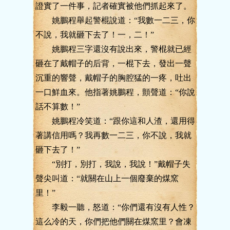
證實了一件事，記者確實被他們抓起來了。
姚鵬程舉起警棍說道：“我數一二三，你
不說，我就砸下去了！一，二！”
姚鵬程三字還沒有說出來，警棍就已經
砸在了戴帽子的后背，一棍下去，發出一聲
沉重的響聲，戴帽子的胸腔猛的一疼，吐出
一口鮮血來。他指著姚鵬程，顫聲道：“你說
話不算數！”
姚鵬程冷笑道：“跟你這和人渣，還用得
著講信用嗎？我再數一二三，你不說，我就
砸下去了！”
“別打，別打，我說，我說！”戴帽子失
聲尖叫道：“就關在山上一個廢棄的煤窯
里！”
李毅一聽，怒道：“你們還有沒有人性？
這么冷的天，你們把他們關在煤窯里？會凍