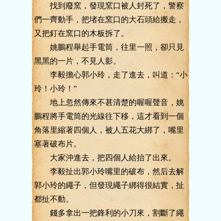
找到廢窯，發現窯口被人封死了，警察
們一齊動手，把堵在窯口的大石頭給搬走，
又把釘在窯口的木板拆了。
姚鵬程舉起手電筒，往里一照，卻只見
黑黑的一片，不見人影。
李毅擔心郭小玲，走了進去，叫道：“小
玲！小玲！”
地上忽然傳來不甚清楚的喔喔聲音，姚
鵬程將手電筒的光線往下移，這才看到一個
角落里縮著四個人，被人五花大綁了，嘴里
塞著破布片。
大家沖進去，把四個人給抬了出來。
李毅扯出郭小玲嘴里的破布，然后去解
郭小玲的繩子，但發現繩子綁得很結實，扯
都扯不動。
錢多拿出一把鋒利的小刀來，割斷了繩