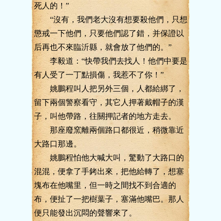
死人的！”
“沒有，我們老大沒有想要殺他們，只想
懲戒一下他們，只要他們認了錯，并保證以
后再也不來臨沂縣，就會放了他們的。”
李毅道：“快帶我們去找人！他們中要是
有人受了一丁點損傷，我惹不了你！”
姚鵬程叫人把另外三個，人都給綁了，
留下兩個警察看守，其它人押著戴帽子的漢
子，叫他帶路，往關押記者的地方走去。
那座廢窯離兩個路口都很近，稍微靠近
大路口那邊。
姚鵬程怕他大喊大叫，驚動了大路口的
混混，便拿了手銬出來，把他給轉了，想塞
塊布在他嘴里，但一時之間找不到合適的
布，便扯了一把樹葉子，塞滿他嘴巴。那人
便只能發出沉悶的聲響來了。