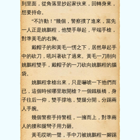
到里面，從角落里抄起家伙來，回轉身來，
想要持命。
“不許動！”幾個，警察撲了進來，當先
一人正是姚鵬程，他雙手舉起，平端手槍，
對準黃毛的右胸。
戴帽子的和黃毛一愣之下，居然舉起手
中的砍刀，吼叫著砍了過來。黃毛一刀削向
姚鵬程雙手，戴帽子的一刀砍向姚鵬程的腦
袋。
姚鵬程拿槍出來，只是嚇唬一下他們而
已，這個時候哪里敢開槍？一個鐵板橋，身
子往后一仰，雙手撐地，雙腿分開，分踢兩
人手腕。
幾個警察手持警棍，一擁而上，對準兩
人的腰和腿彎子用力砸。
黃毛哎喲一聲，手中刀被姚鵬程一腳踢