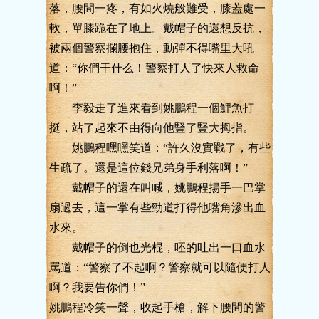
落，腰間一疼，有如火燒般難受，膝蓋處一
軟，單膝跪在了地上。戴帽子的還想反抗，
被兩個警察攔腰抱住，動彈不得嘴里大吼
道：“你們干什么！警察打人了快來人救命
啊！”
李毅走了進來看到姚鵬程一個鯉魚打
挺，站了起來不由得向他豎了豎大拇指。
姚鵬程嘿嘿笑道：“許久沒實戰了，有些
生疏了。還是這位錢兄弟身手利落啊！”
戴帽子的還在叫喊，姚鵬程揚手一巴掌
扇過去，這一掌有些勁道打得他嘴角滲出血
水來。
戴帽子的倒也光棍，呸的吐出一口血水
罵道：“警察了不起啊？警察就可以隨便打人
啊？我要告你們！”
姚鵬程冷笑一聲，收起手槍，解下腰間的警