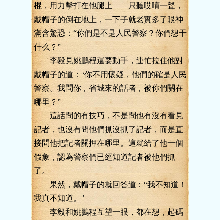
棍，用力擊打在他腿上 只聽哎唷一聲，
戴帽子的倒在地上，一下子就老實多了眼神
滿含驚恐：“你們是不是人民警察？你們想干
什么？”
李毅見姚鵬程還要動手，連忙拉住他對
戴帽子的道：“你不用懷疑，他們的確是人民
警察。我問你，省城來的話者，被你們關在
哪里？”
這話問的有技巧，不是問他有沒有看見
記者，也沒有問他們抓沒抓了記者，而是直
接問他把記者關押在哪里。這就給了他一個
假象，認為警察們已經知道記者被他們抓
了。
果然，戴帽子的就回答道：“我不知道！
我真不知道。”
李毅和姚鵬程互望一眼，都在想，起碼