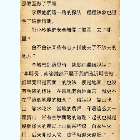
是礦區做了手腳。
李毅他們這一路的探訪，種種跡象也證
明了這個猜測。
郭小玲他們安全離開了礦區，去了哪
里？
會不會被某些有心人指使去了不該去的
地方？
李毅想到這里時，姚鵬程繼續說話了：
“李縣長，南嶺雖然不屬于我們臨沂縣管轄，
但畢竟只是官面上的說法，便是地圖上也沒
有明確的標注，在當地老百姓而言，就更不
在乎這個地界的概念了，俗話說，靠山吃
山，靠水吃水，當地的農戶，守著這么大一
座寶山，豈有空手而返的道理？起初也就是
幾個膽大的農民上山偷采些煤，自家生火
用，后來見沒人管，膽子就越來越肥了。”