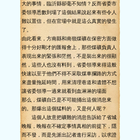
大的事情，臨沂縣卻毫不知情？反而省委市
委領導悉數到場了這個結果說起來有些令人
難以置信，但在官場中就是這么真實的發生
了。
由此看來，方南縣和南嶺煤礦在保密方面做
得十分好剛才的匯報會上，那些煤礦負責人
表現出來的緊張和茫然，不是裝出來的很顯
然，這些人也沒有料到，省委領導來得這般
快速以至于他們不得不采取煤車攔路的方式
來盡量拖延時間，用來清理巷道和遺體不想
讓省委領導一過來就看到血淋淋的場面
那么，煤礦自己是不可能捅出這個消息來
的。那爆出這個猛料的，又是何人呢？
這個人故意把礦難的消息告訴給了省城
晚報，晚報在不確定事情真相的前提下，隱
而不發，而是先派出記者進行采訪，以求證