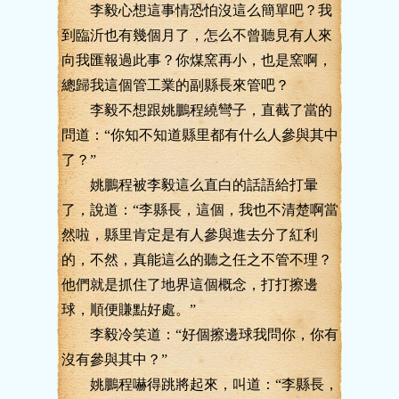
李毅心想這事情恐怕沒這么簡單吧？我
到臨沂也有幾個月了，怎么不曾聽見有人來
向我匯報過此事？你煤窯再小，也是窯啊，
總歸我這個管工業的副縣長來管吧？
李毅不想跟姚鵬程繞彎子，直截了當的
問道：“你知不知道縣里都有什么人參與其中
了？”
姚鵬程被李毅這么直白的話語給打暈
了，說道：“李縣長，這個，我也不清楚啊當
然啦，縣里肯定是有人參與進去分了紅利
的，不然，真能這么的聽之任之不管不理？
他們就是抓住了地界這個概念，打打擦邊
球，順便賺點好處。”
李毅冷笑道：“好個擦邊球我問你，你有
沒有參與其中？”
姚鵬程嚇得跳將起來，叫道：“李縣長，