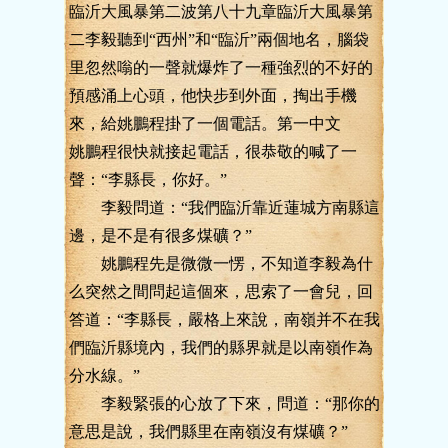
臨沂大風暴第二波第八十九章臨沂大風暴第
二李毅聽到“西州”和“臨沂”兩個地名，腦袋
里忽然嗡的一聲就爆炸了一種強烈的不好的
預感涌上心頭，他快步到外面，掏出手機
來，給姚鵬程掛了一個電話。第一中文
姚鵬程很快就接起電話，很恭敬的喊了一
聲：“李縣長，你好。”
李毅問道：“我們臨沂靠近蓮城方南縣這
邊，是不是有很多煤礦？”
姚鵬程先是微微一愣，不知道李毅為什
么突然之間問起這個來，思索了一會兒，回
答道：“李縣長，嚴格上來說，南嶺并不在我
們臨沂縣境內，我們的縣界就是以南嶺作為
分水線。”
李毅緊張的心放了下來，問道：“那你的
意思是說，我們縣里在南嶺沒有煤礦？”