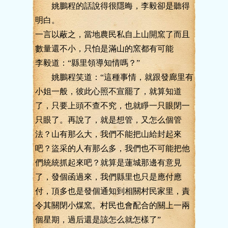
姚鵬程的話說得很隱晦，李毅卻是聽得
明白。
一言以蔽之，當地農民私自上山開窯了而且
數量還不小，只怕是滿山的窯都有可能
李毅道：“縣里領導知情嗎？”
姚鵬程笑道：“這種事情，就跟發廊里有
小姐一般，彼此心照不宣罷了，就算知道
了，只要上頭不查不究，也就睜一只眼閉一
只眼了。再說了，就是想管，又怎么個管
法？山有那么大，我們不能把山給封起來
吧？盜采的人有那么多，我們也不可能把他
們統統抓起來吧？就算是蓮城那邊有意見
了，發個函過來，我們縣里也只是應付應
付，頂多也是發個通知到相關村民家里，責
令其關閉小煤窯。村民也會配合的關上一兩
個星期，過后還是該怎么就怎樣了”