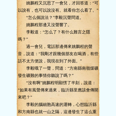
姚鵬程又沉思了一會兒，才回答道：“可
以說有，也可以說沒有。就看你怎么看了。”
“怎么個說法？”李毅沉聲問道。
姚鵬程那邊又沒聲響了。
李毅道：“怎么了？有什么難言之隱
嗎？”
過一會兒，電話那邊傳來姚鵬程的聲
音，說道：“我剛才跟幾個朋友在喝酒，有些
話不太方便說，我現在到了外面。”
李毅哦了一聲，問道：“方南縣南嶺煤礦
發生礦難的事情你聽說了嗎？”
“沒有啊”姚鵬程明顯愣了半刻，說道：
“如果有風聲傳來過來，臨沂縣里應該會傳開
來吧？”
李毅的腦細胞高速的運轉，心想臨沂縣
和方南縣也就一山之隔，這邊發生了這么重