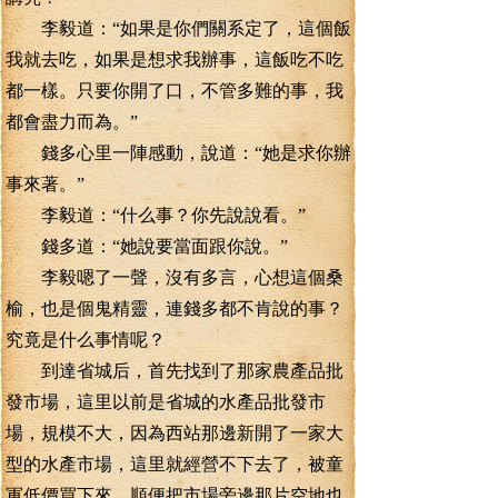
李毅道：“如果是你們關系定了，這個飯
我就去吃，如果是想求我辦事，這飯吃不吃
都一樣。只要你開了口，不管多難的事，我
都會盡力而為。”
錢多心里一陣感動，說道：“她是求你辦
事來著。”
李毅道：“什么事？你先說說看。”
錢多道：“她說要當面跟你說。”
李毅嗯了一聲，沒有多言，心想這個桑
榆，也是個鬼精靈，連錢多都不肯說的事？
究竟是什么事情呢？
到達省城后，首先找到了那家農產品批
發市場，這里以前是省城的水產品批發市
場，規模不大，因為西站那邊新開了一家大
型的水產市場，這里就經營不下去了，被童
軍低價買下來，順便把市場旁邊那片空地也