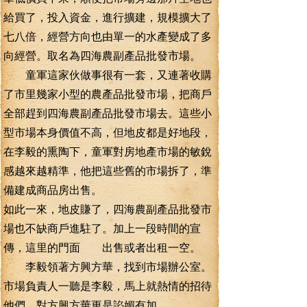
給買了，投入資金，進行擴建，規模擴大了
七八倍，經營方向也由單一的水產變成了多
向經營。取名為四海農副產品批發市場。
童軍這家伙做事很有一套，又連著收購
了市里幾家小型的農產品批發市場，把商戶
全部趕到四海農副產品批發市場去。這些小
型市場本身價值不高，但地皮都是好地段，
在李毅的熏陶下，童軍對房地產市場的敏銳
感越來越精準，他把這些舊的市場拆了，準
備建成商品房出售。
如此一來，地皮賺了，四海農副產品批發市
場也不缺商戶進駐了。加上一段時間的宣
傳，這里的門面 出售或者出租一空。
李毅領著方興方華，找到市場辦公室。
市場負責人一聽是李毅，馬上就熱情的招待
他們，對方興方華更是諂媚有加。