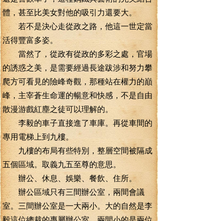
體，甚至比美女對他的吸引力還要大。
若不是決心走從政之路，他這一世定當
活得豐富多姿。
當然了，從政有從政的多彩之處，官場
的誘惑之美，是需要經過長途跋涉和努力攀
爬方可看見的險峰奇觀，那種站在權力的巔
峰，主宰蒼生命運的暢意和快感，不是自由
散漫游戲紅塵之徒可以理解的。
李毅的車子直接進了車庫。再從車間的
專用電梯上到九樓。
九樓的布局有些特別，整層空間被隔成
五個區域。取義九五至尊的意思。
辦公、休息、娛樂、餐飲、住所。
辦公區域只有三間辦公室，兩間會議
室。三間辦公室是一大兩小。大的自然是李
毅這位總裁的專屬辦公室，兩間小的是兩位