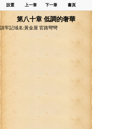
設置
上一章
下一章
書頁
第八十章 低調的奢華
請牢記域名:黃金屋 官路彎彎