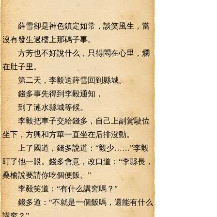
薛雪卻是神色鎮定如常，談笑風生，當
沒有發生過樓上那碼子事。
方芳也不好說什么，只得悶在心里，爛
在肚子里。
第二天，李毅送薛雪回到縣城。
錢多事先得到李毅通知，
到了漣水縣城等候。
李毅把車子交給錢多，自己上副駕駛位
坐下，方興和方華一直坐在后排沒動。
上了國道，錢多說道：“毅少……”李毅
盯了他一眼。錢多會意，改口道：“李縣長，
桑榆說要請你吃個便飯。”
李毅笑道：“有什么講究嗎？”
錢多道：“不就是一個飯嗎，還能有什么
講究？”