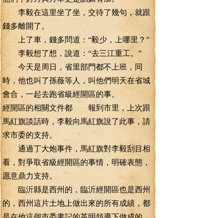
李毅在這里坐了坐，交待了幾句，就跟
錢多離開了。
上了車，錢多問道：“毅少，上哪里？”
李毅想了想，說道：“去三江重工。”
今天是周日，省里部門都不上班，同
時，他也叫了孫薇等人，叫他們明天在省城
會合，一起去跑省級經開區的事。
經開區的相關文件都 報到市里，上次跟
馬紅旗談話時，李毅向馬紅旗說了此事，請
求市委的支持。
通過丁大炮事件，馬紅旗對李毅刮目相
看，對爭取省級經開區的事情，明確表態，
愿意鼎力支持。
臨沂縣是西州的，臨沂經開區也是西州
的，西州這片土地上做出來的所有成績，都
是在他這個市委書記的英明領導下做成的。