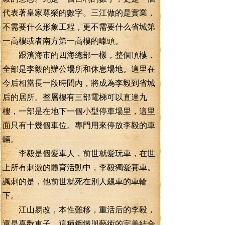
代表著皇家尊榮的數字。三江做的是實業，
不需要什么形象工程，更不需要什么省城第
一高樓或者南方第一高樓的噱頭。
跟濱海市的四海總部一樣，整個頂樓，
全部是李毅的辦公場所和休息場地。這里在
今后相當長一段時間內，將成為李毅到省城
后的居所。整層樓有三部電梯可以直達九
樓，一部是在地下一個小型停車場里，這里
面只有十幾個車位。專門用來停放李毅的車
輛。
李毅是個愛車人，前世就愛玩車，在世
上所有刺激的體育活動中，李毅獨愛賽車。
諷刺的是，他前世就死在別人飆車的車輪
下。
江山易改，本性難移，重活后的李毅，
還是喜歡車子，這種鋼鐵與藝術的完美結合