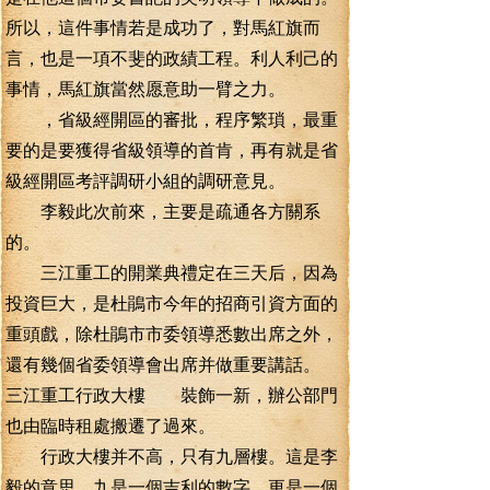
所以，這件事情若是成功了，對馬紅旗而
言，也是一項不斐的政績工程。利人利己的
事情，馬紅旗當然愿意助一臂之力。
，省級經開區的審批，程序繁瑣，最重
要的是要獲得省級領導的首肯，再有就是省
級經開區考評調研小組的調研意見。
李毅此次前來，主要是疏通各方關系
的。
三江重工的開業典禮定在三天后，因為
投資巨大，是杜鵑市今年的招商引資方面的
重頭戲，除杜鵑市市委領導悉數出席之外，
還有幾個省委領導會出席并做重要講話。
三江重工行政大樓 裝飾一新，辦公部門
也由臨時租處搬遷了過來。
行政大樓并不高，只有九層樓。這是李
毅的意思。九是一個吉利的數字，更是一個