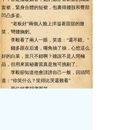
套裙，緊身合體的短裙，包裏得腰肢和臀部
凹凸多姿。
“老板好”兩個人臉上洋溢著甜甜的微
笑，彎腰躹躬。
李毅看了兩人一眼，笑道：“還不錯。”
錢多跟在后邊，嘴角抽了抽，心想這么
好的白菜，豈只不錯啊？雖說不是人間極
品，但用來當秘書當真是無可挑剔了。
李毅卻知道他會誹謗自己一般，回頭問
道：“你笑什么？笑得比哭還難看”
兩位秘書胡盧而笑。
錢多嘿嘿笑道：“毅少真是懂得享受生活
選個秘書也是這般的天仙美女。”
李毅一邊笑著往里走，一邊脫下外套，
生活秘書馬上伸出雙手去接住了。
李毅笑道：“秘書代表的是公司的臉面也