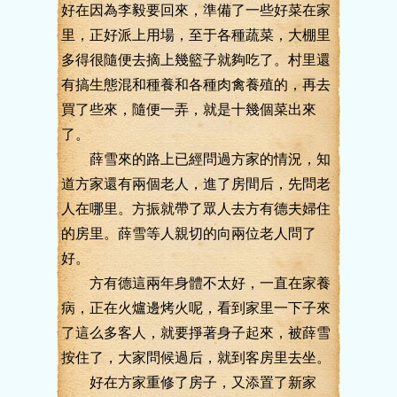
好在因為李毅要回來，準備了一些好菜在家
里，正好派上用場，至于各種蔬菜，大棚里
多得很隨便去摘上幾籃子就夠吃了。村里還
有搞生態混和種養和各種肉禽養殖的，再去
買了些來，隨便一弄，就是十幾個菜出來
了。
薛雪來的路上已經問過方家的情況，知
道方家還有兩個老人，進了房間后，先問老
人在哪里。方振就帶了眾人去方有德夫婦住
的房里。薛雪等人親切的向兩位老人問了
好。
方有德這兩年身體不太好，一直在家養
病，正在火爐邊烤火呢，看到家里一下子來
了這么多客人，就要掙著身子起來，被薛雪
按住了，大家問候過后，就到客房里去坐。
好在方家重修了房子，又添置了新家