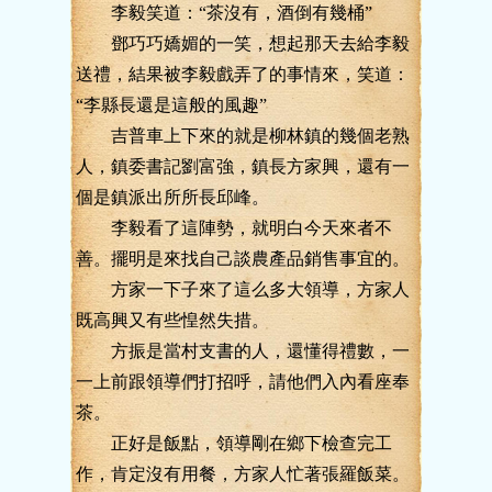
李毅笑道：“茶沒有，酒倒有幾桶”
鄧巧巧嬌媚的一笑，想起那天去給李毅
送禮，結果被李毅戲弄了的事情來，笑道：
“李縣長還是這般的風趣”
吉普車上下來的就是柳林鎮的幾個老熟
人，鎮委書記劉富強，鎮長方家興，還有一
個是鎮派出所所長邱峰。
李毅看了這陣勢，就明白今天來者不
善。擺明是來找自己談農產品銷售事宜的。
方家一下子來了這么多大領導，方家人
既高興又有些惶然失措。
方振是當村支書的人，還懂得禮數，一
一上前跟領導們打招呼，請他們入內看座奉
茶。
正好是飯點，領導剛在鄉下檢查完工
作，肯定沒有用餐，方家人忙著張羅飯菜。