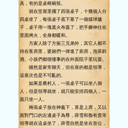
具，有的是桌椅碗筷。
就在堂屋里擺了四張桌子，十幾個人分
四桌坐了，每張桌子底下塞了一個煤球爐
子，桌子用一塊遮火布蓋了，把手腳伸往在
里面烤火，全身都暖和。
方家人除了方振三兄弟外，其它人都不
待在客房里，婆娘們一律進了廚房，泡茶斟
酒。小孩們都很懂事的在外面院子里玩耍。
雖然是家常聊天，但在座的都是領導，
這座次也是不可亂的。
如果是農村人，一張桌子可以坐八個
人，但是領導就坐，就只能安排四個人，一
面只坐一人。
兩張桌子放在神龕下，算是上席，又以
面對門口的左邊桌子為尊，薛雪和魯有貴等
領導就在這桌坐了，薛雪自然是坐在首位，