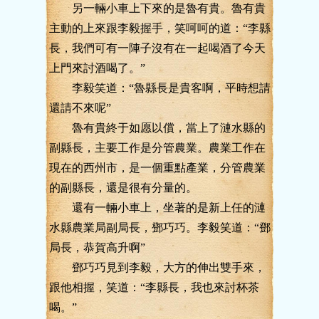
另一輛小車上下來的是魯有貴。魯有貴
主動的上來跟李毅握手，笑呵呵的道：“李縣
長，我們可有一陣子沒有在一起喝酒了今天
上門來討酒喝了。”
李毅笑道：“魯縣長是貴客啊，平時想請
還請不來呢”
魯有貴終于如愿以償，當上了漣水縣的
副縣長，主要工作是分管農業。農業工作在
現在的西州市，是一個重點產業，分管農業
的副縣長，還是很有分量的。
還有一輛小車上，坐著的是新上任的漣
水縣農業局副局長，鄧巧巧。李毅笑道：“鄧
局長，恭賀高升啊”
鄧巧巧見到李毅，大方的伸出雙手來，
跟他相握，笑道：“李縣長，我也來討杯茶
喝。”