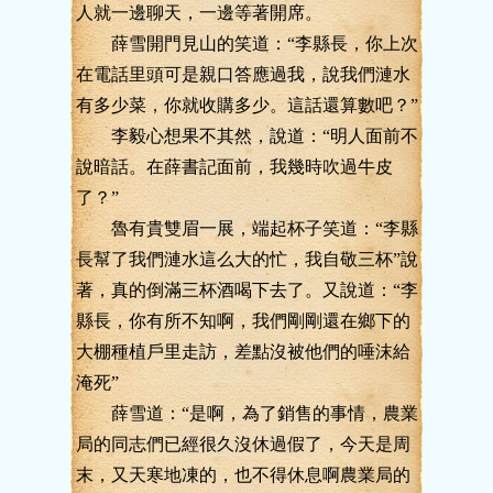
人就一邊聊天，一邊等著開席。
薛雪開門見山的笑道：“李縣長，你上次
在電話里頭可是親口答應過我，說我們漣水
有多少菜，你就收購多少。這話還算數吧？”
李毅心想果不其然，說道：“明人面前不
說暗話。在薛書記面前，我幾時吹過牛皮
了？”
魯有貴雙眉一展，端起杯子笑道：“李縣
長幫了我們漣水這么大的忙，我自敬三杯”說
著，真的倒滿三杯酒喝下去了。又說道：“李
縣長，你有所不知啊，我們剛剛還在鄉下的
大棚種植戶里走訪，差點沒被他們的唾沫給
淹死”
薛雪道：“是啊，為了銷售的事情，農業
局的同志們已經很久沒休過假了，今天是周
末，又天寒地凍的，也不得休息啊農業局的