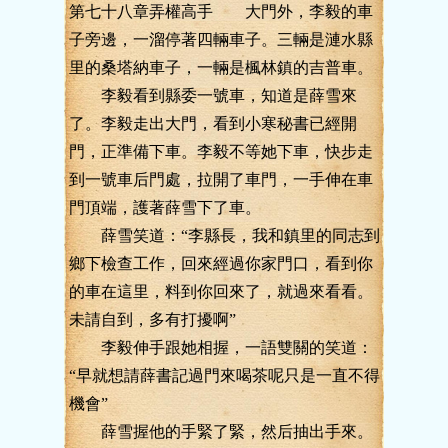
第七十八章弄權高手 大門外，李毅的車
子旁邊，一溜停著四輛車子。三輛是漣水縣
里的桑塔納車子，一輛是楓林鎮的吉普車。
李毅看到縣委一號車，知道是薛雪來
了。李毅走出大門，看到小寒秘書已經開
門，正準備下車。李毅不等她下車，快步走
到一號車后門處，拉開了車門，一手伸在車
門頂端，護著薛雪下了車。
薛雪笑道：“李縣長，我和鎮里的同志到
鄉下檢查工作，回來經過你家門口，看到你
的車在這里，料到你回來了，就過來看看。
未請自到，多有打擾啊”
李毅伸手跟她相握，一語雙關的笑道：
“早就想請薛書記過門來喝茶呢只是一直不得
機會”
薛雪握他的手緊了緊，然后抽出手來。