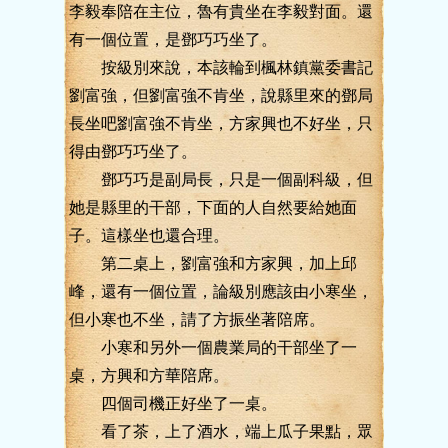
李毅奉陪在主位，魯有貴坐在李毅對面。還
有一個位置，是鄧巧巧坐了。
按級別來說，本該輪到楓林鎮黨委書記
劉富強，但劉富強不肯坐，說縣里來的鄧局
長坐吧劉富強不肯坐，方家興也不好坐，只
得由鄧巧巧坐了。
鄧巧巧是副局長，只是一個副科級，但
她是縣里的干部，下面的人自然要給她面
子。這樣坐也還合理。
第二桌上，劉富強和方家興，加上邱
峰，還有一個位置，論級別應該由小寒坐，
但小寒也不坐，請了方振坐著陪席。
小寒和另外一個農業局的干部坐了一
桌，方興和方華陪席。
四個司機正好坐了一桌。
看了茶，上了酒水，端上瓜子果點，眾