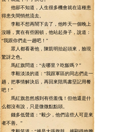
他卻不知道，人生很多機會就在這種患
得患失間悄然流去。
李毅不想再鬧下去了，他昨天一個晚上
沒睡，實在有些困頓，他站起身子，說道：
“我跟你們走一趟吧！”
眾人都看著他，陳凱明抬起頭來，臉現
驚訝之色。
馬紅旗問道：“去哪里？吃飯嗎？”
李毅淡淡的道：“我跟軍區的同志們走一
趟，把事情解決后，再回來陪馬書堊記用餐
吧！”
馬紅旗忽然感到有些羞傀！但他還是什
么都沒有說，只是微微點點頭。
錢多低聲道：“毅少，他們這些人可是來
者不善。”
李毅笑道：“越是大張旗鼓，越顯得他膽