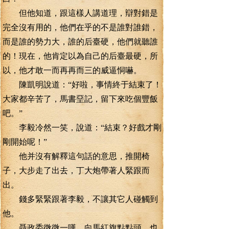
但他知道，跟這樣人講道理，辯對錯是
完全沒有用的，他們在乎的不是誰對誰錯，
而是誰的勢力大，誰的后臺硬，他們就聽誰
的！現在，他肯定以為自己的后臺最硬，所
以，他才敢一而再再而三的威逼恫嚇。
陳凱明說道：“好啦，事情終于結束了！
大家都辛苦了，馬書堊記，留下來吃個豐飯
吧。”
李毅冷然一笑，說道：“結束？好戲才剛
剛開始呢！”
他并沒有解釋這句話的意思，推開椅
子，大步走了出去，丁大炮帶著人緊跟而
出。
錢多緊緊跟著李毅，不讓其它人碰觸到
他。
聶政委微微一嘆，向馬紅旗點點頭，也