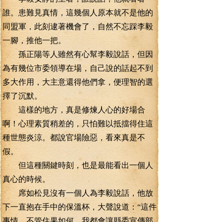
誰。患難見真情，這幾個人原本就不是他的
同盟軍，此刻逮著機會了，自然不忘踩李毅
一腳，推他一把。
孫正陽等人雖然有心幫李毅說話，但因
為有幾位市委領導在場，自己說的話起不到
多大作用，大主意還得他們拿，便理智的選
擇了沉默。
這樣的地方，真是修煉人心的好場合
啊！心理素質稍差的，只怕難以抵擋得住這
種世態炎涼。都說官場險惡，看來真是不
假。
但這種關鍵時刻，也是最能看出一個人
真心的時候。
席如松見沒有一個人為李毅說話，他放
下一直抱在手中的保溫杯，大聲說道：“這件
事情，不管住果如何，我都會讓縣委宣傳部