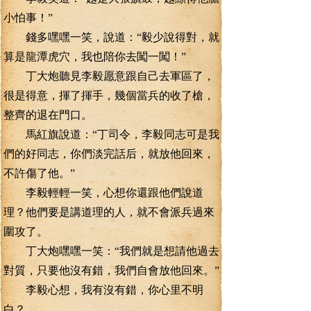
小怕事！”
錢多嘿嘿一笑，說道：“毅少說得對，就
算是龍潭虎穴，我也陪你去闖一闖！”
丁大炮聽見李毅愿意跟自己去軍區了，
很是得意，揮了揮手，幾個當兵的收了槍，
整齊的退在門口。
馬紅旗說道：“丁司令，李毅同志可是我
們的好同志，你們淡完話后，就放他回來，
不許傷了他。”
李毅輕輕一笑，心想你還跟他們說道
理？他們要是講道理的人，就不會派兵過來
圍攻了。
丁大炮嘿嘿一笑：“我們就是想請他過去
對質，只要他沒有錯，我們自會放他回來。”
李毅心想，我有沒有錯，你心里不明
白？