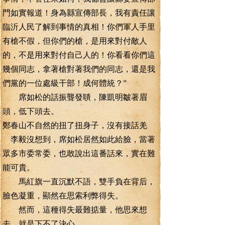
門如實報道！身為縣宣傳部長，我有責任讓
臨沂人民了解到事情的真相！你們軍人手里
有槍不假，但你們的槍，是用來對付敵人
的，不是用來對付自己人的！你看看你們這
幾個同志，拿著槍對著我們的同志，還是我
們黨的一位處級干部！成何體統？”
席如松的話振聾發聵，陳凱明皺著眉
頭，低下頭去。
鄭春山不自然的扭了扭身子，沒有接話羌
李毅沒想到，席如松居然如此給臉，當著
眾多市委常委，也敢說出這番話來，實在難
能可貴。
馬紅旗一直沉默不語，雙手負在背后，
臉色凝重，顯然在思索利弊得失。
然而，這種得失最難掂量，他思來想
去，就是下不了決心。