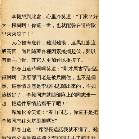
李毅想到此處，心里冷笑道：“丁家？好
大一棵樹啊！你這一世，也就配躲在這樹陰
里乘乘涼了！”
人心如海底針，難測難摸，連馬紅旗這
般高官，尚且隨著各種因素搖擺起伏，難以
有個主心骨。其它人更加難以捉摸了。
鄭春山這時呵呵笑道：“剛才馬書堊記說
得對啊，政府部門老是被兵圍住，也不是個
事。這事情既然是李毅同志鬧出來的，不如
這樣好了，李毅同志就隨部隊上的同志走一
趟，把這件事情給擺平了吧！”
席如松冷笑道：“春山同志，你這不是把
李毅同志往火坑里推嗎Y”
鄭春山道：“席部長這話我就不懂了。難
道說軍分區是森羅殿？李毅同志去了那里就