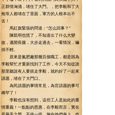
正群情洶涌，堵住了大門。，把李毅和丁大
炮等人都堵在了里面，軍方的人根本出不
去！
馬紅旗緊張的問道：“怎么回事？”
陳凱明也慌了，不知道出了什么大變
故，邁開長腿，大步走過去，一看情況，嚇
得不輕。
原來是氮肥廠那幾百個職工，都是因為
李毅幫忙才重新找到了工作，今天不知從誰
那里聽說有人要抓走李毅，就約好了一起來
請愿，堵在了大門口。
為民請愿的事情常見，為官請愿的事可
稀罕了！
李毅也沒有想到，這些工人是如此的重
情重義！一點點的恩惠，在李毅而言，實在
是舉手之勞，不值一提，施在他們身上，也