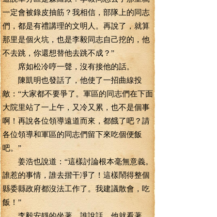
一定會被錄皮抽筋？我相信，部隊上的同志
們，都是有禮講理的文明人。再說了，就算
那里是個火坑，也是李毅同志自己挖的，他
不去跳，你還想替他去跳不成？”
席如松冷哼一聲，沒有接他的話。
陳凱明也發話了，他使了一招曲線投
敵：“大家都不要爭了。軍區的同志們在下面
大院里站了一上午，又冷又累，也不是個事
啊！再說各位領導遠道而來，都餓了吧？請
各位領導和軍區的同志們留下來吃個便飯
吧。”
姜浩也說道：“這樣討論根本毫無意義。
誰惹的事情，誰去揩干凈了！這樣鬧得整個
縣委縣政府都沒法工作了。我建議散會，吃
飯！”
李毅安靜的坐著，誰說話，他就看著