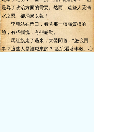
是為了政治方面的需要。然而，這些人受滴
水之恩，卻涌泉以報！
李毅站在門口，看著那一張張質樸的
臉，有些撕愧，有些感動。
馬紅旗走了過來，大聲問道：“怎么回
事？這些人是誰喊來的？”說完看著李毅。心
想難怪你肯爽快的答應跟他們走，原來是有
殺手銅在這里等著呢！這種激起民憤的事
情，可大可小，便是他這個市委書堊記，也
是難以淡定。
李毅心里明白，這些人一定是田源喊來
的！
此刻，田源正站在遠處，偷偷的看著這
邊的動靜。
田源也是逼急了，無法可想，總不能眼
睜睜看著李毅被軍方帶走吧？于是他就想出