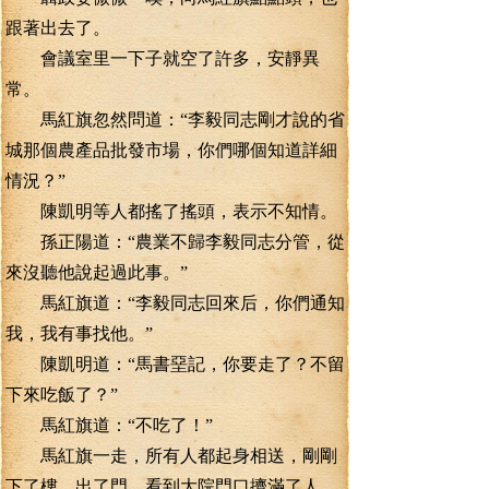
跟著出去了。
會議室里一下子就空了許多，安靜異
常。
馬紅旗忽然問道：“李毅同志剛才說的省
城那個農產品批發市場，你們哪個知道詳細
情況？”
陳凱明等人都搖了搖頭，表示不知情。
孫正陽道：“農業不歸李毅同志分管，從
來沒聽他說起過此事。”
馬紅旗道：“李毅同志回來后，你們通知
我，我有事找他。”
陳凱明道：“馬書堊記，你要走了？不留
下來吃飯了？”
馬紅旗道：“不吃了！”
馬紅旗一走，所有人都起身相送，剛剛
下了樓，出了門，看到大院門口擠滿了人，