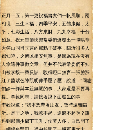
正月十五，第一更祝福書友們一帆風順，兩
相悅，三生幸福，四季平安，五體康健，太
平，七彩生活，八方來財，九九幸福，十分
如意。祝元霄節快樂常委們爆發出一陣哄堂
大笑山同肖玉蓮的那點子破事，臨沂很多人
都知曉，之所以相安無事，是因為現在沒有
人拿這件事做文章，但并不代表常委們不知
山被李毅一番反詰，駁得啞口無言一張臉漲
紅了醬紫色陳凱明伸手壓了壓，說道：“同志
們靜一靜與本題無關的事，大家還是不要再
提。李毅同志，請接著說下面發生的事
李毅說道：“我本想帶著朋友，暫時遠離臨
沂。是非之地，我惹不起，還躲不起嗎？誰
料到那個少爺丁玉升，仗著人多，自己開了
一輛銀色豐田，梁中校開了一輛軍用大卡