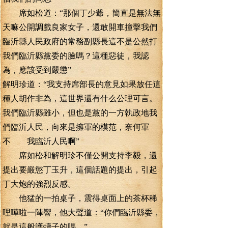
席如松道：“那個丁少爺，簡直是無法無
天嘛公開調戲良家女子，還敢開車撞擊我們
臨沂縣人民政府的常務副縣長這不是公然打
我們臨沂縣黨委的臉嗎？這種惡徒，我認
為，應該受到嚴懲”
解明珍道：“我支持席部長的意見如果放任這
種人胡作非為，這世界還有什么公理可言。
我們臨沂縣雖小，但也是黨的一方執政地我
們臨沂人民，向來是擁軍的模范，奈何軍
不 我臨沂人民啊”
席如松和解明珍不僅公開支持李毅，還
提出要嚴懲丁玉升，這個話題的提出，引起
丁大炮的強烈反感。
他猛的一拍桌子，震得桌面上的茶杯稀
哩嘩啦一陣響，他大聲道：“你們臨沂縣委，
就是這般護犢子的嗎。”