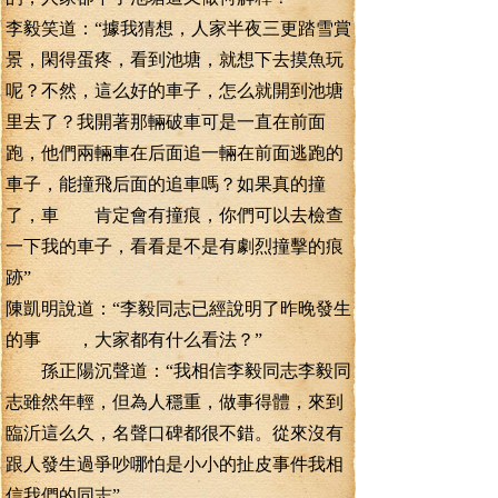
李毅笑道：“據我猜想，人家半夜三更踏雪賞
景，閑得蛋疼，看到池塘，就想下去摸魚玩
呢？不然，這么好的車子，怎么就開到池塘
里去了？我開著那輛破車可是一直在前面
跑，他們兩輛車在后面追一輛在前面逃跑的
車子，能撞飛后面的追車嗎？如果真的撞
了，車 肯定會有撞痕，你們可以去檢查
一下我的車子，看看是不是有劇烈撞擊的痕
跡”
陳凱明說道：“李毅同志已經說明了昨晚發生
的事 ，大家都有什么看法？”
孫正陽沉聲道：“我相信李毅同志李毅同
志雖然年輕，但為人穩重，做事得體，來到
臨沂這么久，名聲口碑都很不錯。從來沒有
跟人發生過爭吵哪怕是小小的扯皮事件我相
信我們的同志”