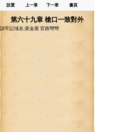
設置
上一章
下一章
書頁
第六十九章 槍口一致對外
請牢記域名:黃金屋 官路彎彎