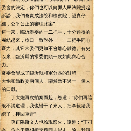
委會的決定，你們也可以向縣人民法院提起
訴訟，我們會責成法院和檢察院，認真仔
細，公平公正的審理此案”
這一來，臨沂縣委的一二把手，十分難得的
團結起來，槍口一致對外 一二把手同心
齊力，其它常委們更加不會離心離德。有史
以來，臨沂縣的常委們頭一次如此齊心合
力。
常委會變成了臨沂縣和軍分區的對峙 丁
大炮和聶政委兩個人，顯然敵不過十一個人
的口戰。
丁大炮再次拍案而起，怒道：“你們再這
般不講道理，我也蠻干了來人，把李毅給我
綁了，押回軍營”
孫正陽斯文人也臉現怒火，說道：“丁司
令，你今天要想把李毅同志綁走，除非我孫