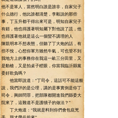
他不是笨人，當然明白誰是誰非，自家兒子
什么德行，他比誰都清楚，李毅說的那些
事，丁玉升都干得出來可是，明知自家兒子
有錯，他也得護著明知屬下對他說了謊，他
也得護著他就是這么一個蠻不講理的人
陳凱明本不想表態，但聽了丁大炮的話，有
些不悅，心想你軍方雖然牛氣，可也管不到
我地方上的事務你在我這一畝三分田里，又
是動槍，又是拍桌子瞪眼，你當我臨沂縣黨
委好欺負嗎？
他當即說道：“丁司令，這話可不能這般
說，我們評的是公理，講的是事實倒是你丁
司令，興師問罪，把部隊都開進我們縣委大
院來了，這難道不是護犢子的做法？”
丁大炮道：“我就是料到你們會包庇兇
手，我才帶兵前來”