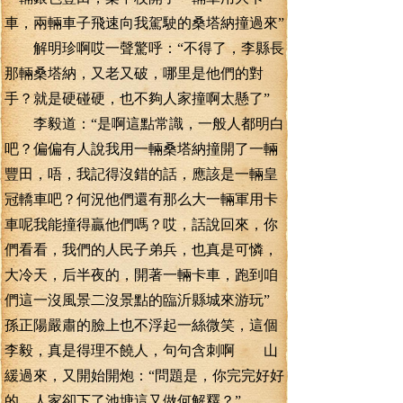
車，兩輛車子飛速向我駕駛的桑塔納撞過來”
解明珍啊哎一聲驚呼：“不得了，李縣長
那輛桑塔納，又老又破，哪里是他們的對
手？就是硬碰硬，也不夠人家撞啊太懸了”
李毅道：“是啊這點常識，一般人都明白
吧？偏偏有人說我用一輛桑塔納撞開了一輛
豐田，唔，我記得沒錯的話，應該是一輛皇
冠轎車吧？何況他們還有那么大一輛軍用卡
車呢我能撞得贏他們嗎？哎，話說回來，你
們看看，我們的人民子弟兵，也真是可憐，
大冷天，后半夜的，開著一輛卡車，跑到咱
們這一沒風景二沒景點的臨沂縣城來游玩”
孫正陽嚴肅的臉上也不浮起一絲微笑，這個
李毅，真是得理不饒人，句句含刺啊 山
緩過來，又開始開炮：“問題是，你完完好好
的，人家卻下了池塘這又做何解釋？”