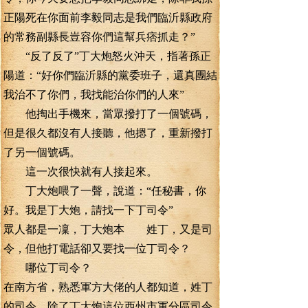
正陽死在你面前李毅同志是我們臨沂縣政府
的常務副縣長豈容你們這幫兵痞抓走？”
“反了反了”丁大炮怒火沖天，指著孫正
陽道：“好你們臨沂縣的黨委班子，還真團結
我治不了你們，我找能治你們的人來”
他掏出手機來，當眾撥打了一個號碼，
但是很久都沒有人接聽，他摁了，重新撥打
了另一個號碼。
這一次很快就有人接起來。
丁大炮喂了一聲，說道：“任秘書，你
好。我是丁大炮，請找一下丁司令”
眾人都是一凜，丁大炮本 姓丁，又是司
令，但他打電話卻又要找一位丁司令？
哪位丁司令？
在南方省，熟悉軍方大佬的人都知道，姓丁
的司令，除了丁大炮這位西州市軍分區司令