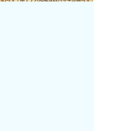
員，便只有省軍分區的司令員丁前進李毅也
有些思索，這事本來很簡單，而且自己手下
留 ，饒過了丁玉升一條小命。對方卻是
這般的不識好歹，硬要將自己帶走。自己一
旦落到軍方手里，誠如孫正陽所言，這些人
都是兵痞，什么事都干得出來。
軍營是權力的自留地，在那個地盤里，全由
他說了算，只要進去了，不死也要脫層皮今
天常委會上，常委們對自己的保護態度，令
他很是感動，不管往 里政見和執政理念
如何不同，起過多少沖突，但今天他們一致
對外，保護了李毅。
丁大炮等了十幾秒鐘，顯然對方正將電
話移交到另外一位丁司令手上。
“大哥昨天晚上，你侄子被人大半夜的扔進了
池塘淹了個半死，現在還僵硬的躺在醫院里