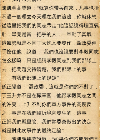
陳凱明高聲道：“就算你帶兵前來，凡事也抬
不過一個理去今天理在我們這邊，你就休想
從這里把我們的同志帶走”他這話說得理直氣
壯，畢竟是當一把手的人，一旦動了真氣，
這氣勢就是不同丁大炮又要發作，聶政委伸
手按住他，說道：“我們也沒說要對李毅同志
怎么樣嘛，只是想請李毅同志到我們部隊上
去，把問題交待清楚。我們部隊上的事
，有我們部隊上的規矩”
孫正陽道：“聶政委，這就是你們的不對了，
丁玉升并不是在職軍官，他跟李毅同志之間
的沖突，上升不到你們軍方事件的高度反
之，事是在我們臨沂境內發生的，這事
正歸我們縣里管。我們常委會做出的決定，
就是對此次事件的最終定論”
陳凱明接著說道：“如果你們不服我們常