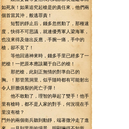
如死灰！如果追究起槍是的責任來，他們兩
個首當其沖，般逃罪責！
短暫的靜止后，錢多忽然動了，那種速
度，快得不可思議，就連優秀軍人梁海軍，
也沒來得及做出反應，手腕一痛，手中的
槍，卻不見了！
等他回過神來時，錢多手里已經多了一
把槍！一把原本應該屬于自己的槍！
那把槍，此刻正無情的對準自己的
胸。！那管黑洞里，似乎隨時都有可能射出
令人肝膽俱裂的死亡子彈！
他不敢動了，理智的舉起了雙手！他手
里有槍時，都不是人家的對手，何況現在手
里沒有槍？
門外的兩個衛兵聽到動靜，端著微沖走了進
來，一見到里面的場景，明顯嚇得不知所