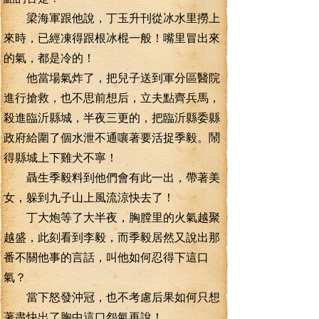
梁海軍跟他說，丁玉升刊從冰水里撈上
來時，已經凍得跟根冰棍一般！嘴里冒出來
的氣，都是冷的！
他當場氣炸了，把兒子送到軍分區醫院
進行搶救，也不思前想后，立夫點齊兵馬，
殺進臨沂縣城，半夜三更的，把臨沂縣委縣
政府給圍了個水泄不通嚷著要活捉季毅。鬧
得縣城上下雞犬不寧！
聶生季毅料到他們會有此一出，帶著美
女，躲到九子山上風流涼快去了！
丁大炮等了大半夜，胸膛里的火氣越聚
越盛，此刻看到李毅，而季毅居然又說出那
番不關他事的言話，叫他如何忍得下這口
氣？
當下怒發沖冠，也不考慮后果如何只想
著盡快出了胸中這口怨氣再說！