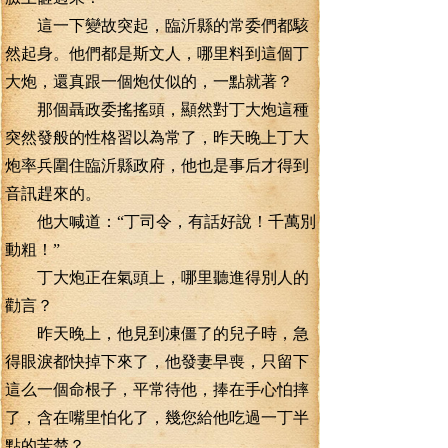
這一下變故突起，臨沂縣的常委們都駭
然起身。他們都是斯文人，哪里料到這個丁
大炮，還真跟一個炮仗似的，一點就著？
那個聶政委搖搖頭，顯然對丁大炮這種
突然發般的性格習以為常了，昨天晚上丁大
炮率兵圍住臨沂縣政府，他也是事后才得到
音訊趕來的。
他大喊道：“丁司令，有話好說！千萬別
動粗！”
丁大炮正在氣頭上，哪里聽進得別人的
勸言？
昨天晚上，他見到凍僵了的兒子時，急
得眼淚都快掉下來了，他發妻早喪，只留下
這么一個命根子，平常待他，捧在手心怕摔
了，含在嘴里怕化了，幾您給他吃過一丁半
點的苦楚？