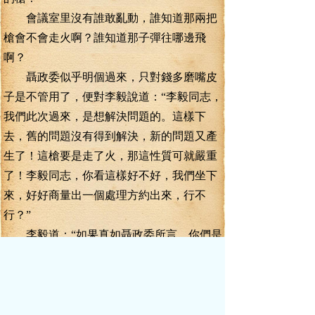
會議室里沒有誰敢亂動，誰知道那兩把
槍會不會走火啊？誰知道那子彈往哪邊飛
啊？
聶政委似乎明個過來，只對錢多磨嘴皮
子是不管用了，便對李毅說道：“李毅同志，
我們此次過來，是想解決問題的。這樣下
去，舊的問題沒有得到解決，新的問題又產
生了！這槍要是走了火，那這性質可就嚴重
了！李毅同志，你看這樣好不好，我們坐下
來，好好商量出一個處理方約出來，行不
行？”
李毅道：“如果真如聶政委所言，你們是
帶著誠意前來，商量解決事情的辦約的，那
我可以坐下來，跟你們好好商談。但是，如
果這個丁司令還是這般的火爆脾氣，拿我們
縣級黨委常委會當成你們軍營，想胡來就胡