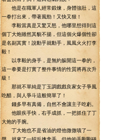
他是在職軍人經常鍛煉，身體強壯，這
一拳打出來，帶著風勁！又快又狠！
李毅當真是又驚又怒，他哪里想得到這
個丁大炮雖然其貌不揚，但這個火爆個性卻
是名副其實！說動乎就動手，風風火火打李
毅！
以李毅的身手，是無約躲開這一拳的，
這一拳要是打實了整件事情的性質將再次升
級！
那就不單純是丁玉調戲戲良家女子爭風
吃醋，與人爭斗這般簡單了！
錢多早有真備，自然不會讓主子吃虧。
他眼疾手快，右手成抓，一把抓住了丁
大炮的手腕。
丁大炮也不是省油的燈他微微嘖了一
聲，就來了一招反擒拿手，但他的手剛剛碰