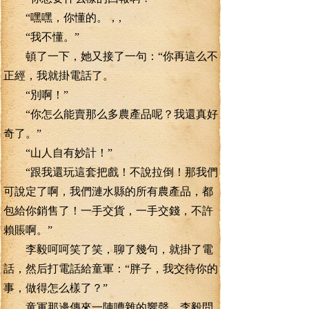
“嘿嘿，你懂的。，,
“我不懂。”
頓了一下，她又接了一句：“你再這么不
正經，我就掛電話了。
“別啊！”
“你怎么能賣那么多農產品呢？我還真好
奇了。”
“山人自有妙計！”
“跟我還玩這套把戲！不說拉倒！那我們
可說定了啊，我們漣水縣的所有農產品，都
包給你銷售了！一手交貨，一手交錢，不許
賴賬啊。”
李毅呵呵笑了笑，聊了幾句，就掛了電
話，然后打電話給童軍：“胖子，我交待你的
事，做得怎么樣了？”
童軍那邊傳來一陣嘈雜的響聲，李毅問