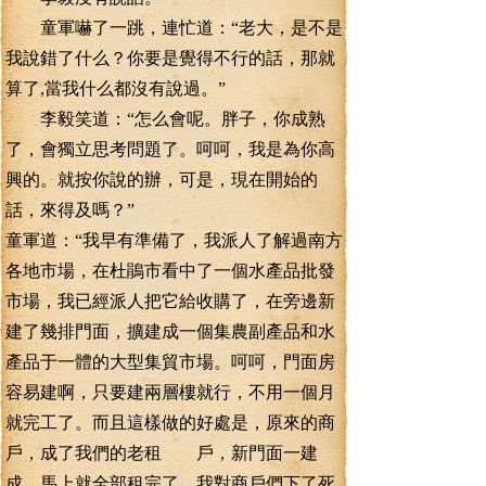
童軍嚇了一跳，連忙道：“老大，是不是
我說錯了什么？你要是覺得不行的話，那就
算了,當我什么都沒有說過。”
李毅笑道：“怎么會呢。胖子，你成熟
了，會獨立思考問題了。呵呵，我是為你高
興的。就按你說的辦，可是，現在開始的
話，來得及嗎？”
童軍道：“我早有準備了，我派人了解過南方
各地市場，在杜鵑市看中了一個水產品批發
市場，我已經派人把它給收購了，在旁邊新
建了幾排門面，擴建成一個集農副產品和水
產品于一體的大型集貿市場。呵呵，門面房
容易建啊，只要建兩層樓就行，不用一個月
就完工了。而且這樣做的好處是，原來的商
戶，成了我們的老租 戶，新門面一建
成，馬上就全部租完了，我對商戶們下了死