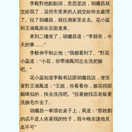
李毅對他點點頭，意思是說，胡繼昌就
交給我了，這些市里來的人就交給你去處理
了。拉了胡繼昌，就往酒家里走去。花小蕊
和王湘鳳跟在后面進來。
來到二樓坐了，胡繼昌道：“李縣長，今
天的事……”
李毅伸手制止他：“我都看到了。”對花
小蕊道：“小花，你帶湘鳳同志去洗把臉
吧。”
花小蕊知道李毅有話跟胡繼昌說，便笑
著對王湘鳳道：“王姐，你看看你，臉花得跟
貓咪似的，快去洗洗吧。”拉著她找店老板要
洗臉毛巾去了。
胡繼昌一拳擂在桌子上，罵道：“那姓劉
的忒不是人依著我的性子，我今晚非讓他見
血不可”