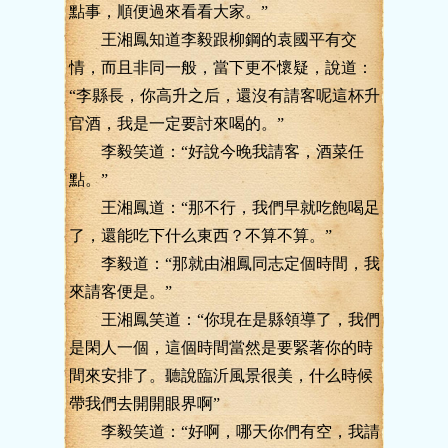
點事，順便過來看看大家。”
王湘鳳知道李毅跟柳鋼的袁國平有交
情，而且非同一般，當下更不懷疑，說道：
“李縣長，你高升之后，還沒有請客呢這杯升
官酒，我是一定要討來喝的。”
李毅笑道：“好說今晚我請客，酒菜任
點。”
王湘鳳道：“那不行，我們早就吃飽喝足
了，還能吃下什么東西？不算不算。”
李毅道：“那就由湘鳳同志定個時間，我
來請客便是。”
王湘鳳笑道：“你現在是縣領導了，我們
是閑人一個，這個時間當然是要緊著你的時
間來安排了。聽說臨沂風景很美，什么時候
帶我們去開開眼界啊”
李毅笑道：“好啊，哪天你們有空，我請