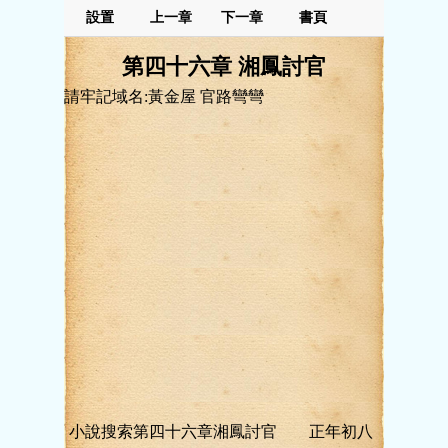
設置
上一章
下一章
書頁
第四十六章 湘鳳討官
請牢記域名:黃金屋 官路彎彎
小說搜索第四十六章湘鳳討官 正年初八