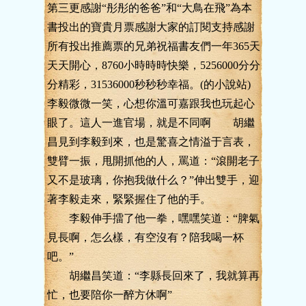
第三更感謝“彤彤的爸爸”和“大鳥在飛”為本
書投出的寶貴月票感謝大家的訂閱支持感謝
所有投出推薦票的兄弟祝福書友們一年365天
天天開心，8760小時時時快樂，5256000分分
分精彩，31536000秒秒秒幸福。(的小說站)
李毅微微一笑，心想你溫可嘉跟我也玩起心
眼了。這人一進官場，就是不同啊 胡繼
昌見到李毅到來，也是驚喜之情溢于言表，
雙臂一振，甩開抓他的人，罵道：“滾開老子
又不是玻璃，你抱我做什么？”伸出雙手，迎
著李毅走來，緊緊握住了他的手。
李毅伸手擂了他一拳，嘿嘿笑道：“脾氣
見長啊，怎么樣，有空沒有？陪我喝一杯
吧。”
胡繼昌笑道：“李縣長回來了，我就算再
忙，也要陪你一醉方休啊”