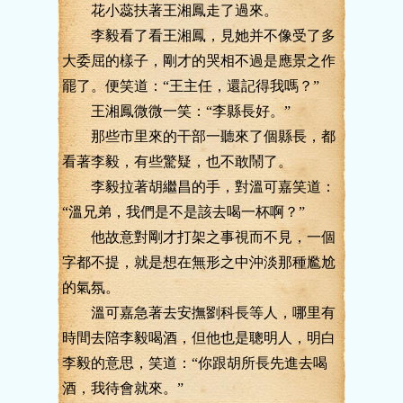
花小蕊扶著王湘鳳走了過來。
李毅看了看王湘鳳，見她并不像受了多
大委屈的樣子，剛才的哭相不過是應景之作
罷了。便笑道：“王主任，還記得我嗎？”
王湘鳳微微一笑：“李縣長好。”
那些市里來的干部一聽來了個縣長，都
看著李毅，有些驚疑，也不敢鬧了。
李毅拉著胡繼昌的手，對溫可嘉笑道：
“溫兄弟，我們是不是該去喝一杯啊？”
他故意對剛才打架之事視而不見，一個
字都不提，就是想在無形之中沖淡那種尷尬
的氣氛。
溫可嘉急著去安撫劉科長等人，哪里有
時間去陪李毅喝酒，但他也是聰明人，明白
李毅的意思，笑道：“你跟胡所長先進去喝
酒，我待會就來。”