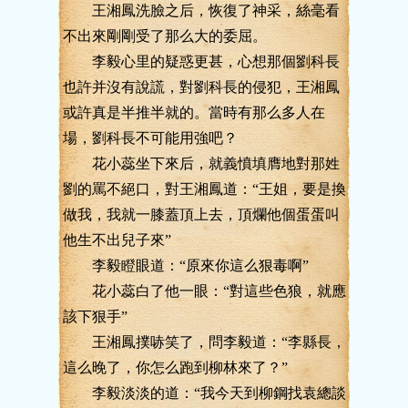
王湘鳳洗臉之后，恢復了神采，絲毫看
不出來剛剛受了那么大的委屈。
李毅心里的疑惑更甚，心想那個劉科長
也許并沒有說謊，對劉科長的侵犯，王湘鳳
或許真是半推半就的。當時有那么多人在
場，劉科長不可能用強吧？
花小蕊坐下來后，就義憤填膺地對那姓
劉的罵不絕口，對王湘鳳道：“王姐，要是換
做我，我就一膝蓋頂上去，頂爛他個蛋蛋叫
他生不出兒子來”
李毅瞪眼道：“原來你這么狠毒啊”
花小蕊白了他一眼：“對這些色狼，就應
該下狠手”
王湘鳳撲哧笑了，問李毅道：“李縣長，
這么晚了，你怎么跑到柳林來了？”
李毅淡淡的道：“我今天到柳鋼找袁總談