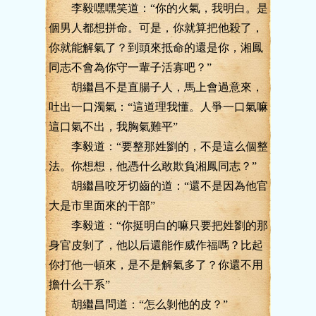
李毅嘿嘿笑道：“你的火氣，我明白。是
個男人都想拼命。可是，你就算把他殺了，
你就能解氣了？到頭來抵命的還是你，湘鳳
同志不會為你守一輩子活寡吧？”
胡繼昌不是直腸子人，馬上會過意來，
吐出一口濁氣：“這道理我懂。人爭一口氣嘛
這口氣不出，我胸氣難平”
李毅道：“要整那姓劉的，不是這么個整
法。你想想，他憑什么敢欺負湘鳳同志？”
胡繼昌咬牙切齒的道：“還不是因為他官
大是市里面來的干部”
李毅道：“你挺明白的嘛只要把姓劉的那
身官皮剝了，他以后還能作威作福嗎？比起
你打他一頓來，是不是解氣多了？你還不用
擔什么干系”
胡繼昌問道：“怎么剝他的皮？”