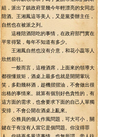
組，派出了鎮政府里幾今年輕漂亮的女同志
陪酒。王湘鳳這等美人，又是黨委辦主任，
自然也在被派之列。
這種陪酒陪吃的事情，在政府部門實在
平常得緊，每年不知道有多少。
王湘鳳自然也沒有介意，和花小蕊等人
欣然前往。
一般而言，這種酒席，上面來的領導大
都很懂規矩，酒桌上最多也就是開開葷玩
笑，多勸幾杯酒，趁機揩揩油，不會做出很
出格的事情來。就算有個別好色貪性的，有
這方面的需求，也會要求下面的自己人單獨
安排，不會公開在酒桌上亂來。
公務員的個人作風問題，可大可小，關
鍵在于有沒有人當它是個問題。你沒得罪
人，你搞再多風流事情，也無所謂，旁人往