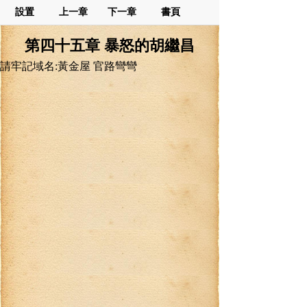
設置
上一章
下一章
書頁
第四十五章 暴怒的胡繼昌
請牢記域名:黃金屋 官路彎彎