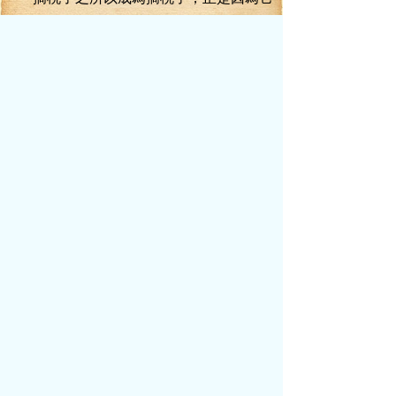
的成熟，值得人去摘，可是，也正因為它太
熟了，新來的人如果本領一般，就把握不了
這個局面。
尤其是初來那眸子，整個柳林上下，都
沉浸在李毅離開的憂郁氣氛之中，甚至還有
人錯把溫可嘉喊成李書記的。
這些事情，令溫可嘉十分不痛快，感覺
就像生活在李毅的影子里。
特別是下鄉去，那些種植戶們碰到什么
難題，就要找書記。
黨委辦的人就把他給推出去，跟人介紹
說，這就是新來的書記。
農戶們瞪著眼將他一打量，搖頭說：“我
找的不是這個白面書記，我要找的是李書
記。”
更糟糕的是，柳林鎮里似乎有一個李毅