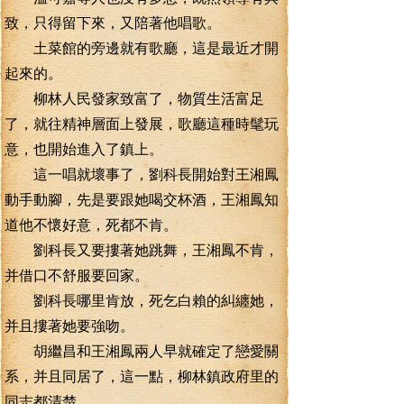
致，只得留下來，又陪著他唱歌。
土菜館的旁邊就有歌廳，這是最近才開
起來的。
柳林人民發家致富了，物質生活富足
了，就往精神層面上發展，歌廳這種時髦玩
意，也開始進入了鎮上。
這一唱就壞事了，劉科長開始對王湘鳳
動手動腳，先是要跟她喝交杯酒，王湘鳳知
道他不懷好意，死都不肯。
劉科長又要摟著她跳舞，王湘鳳不肯，
并借口不舒服要回家。
劉科長哪里肯放，死乞白賴的糾纏她，
并且摟著她要強吻。
胡繼昌和王湘鳳兩人早就確定了戀愛關
系，并且同居了，這一點，柳林鎮政府里的
同志都清楚。