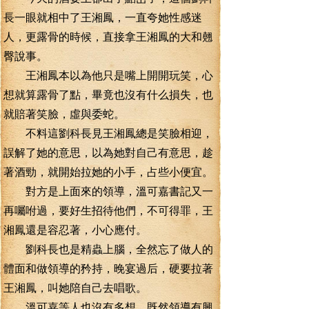
長一眼就相中了王湘鳳，一直夸她性感迷
人，更露骨的時候，直接拿王湘鳳的大和翹
臀說事。
王湘鳳本以為他只是嘴上開開玩笑，心
想就算露骨了點，畢竟也沒有什么損失，也
就賠著笑臉，虛與委蛇。
不料這劉科長見王湘鳳總是笑臉相迎，
誤解了她的意思，以為她對自己有意思，趁
著酒勁，就開始拉她的小手，占些小便宜。
對方是上面來的領導，溫可嘉書記又一
再囑咐過，要好生招待他們，不可得罪，王
湘鳳還是容忍著，小心應付。
劉科長也是精蟲上腦，全然忘了做人的
體面和做領導的矜持，晚宴過后，硬要拉著
王湘鳳，叫她陪自己去唱歌。
溫可嘉等人也沒有多想，既然領導有興