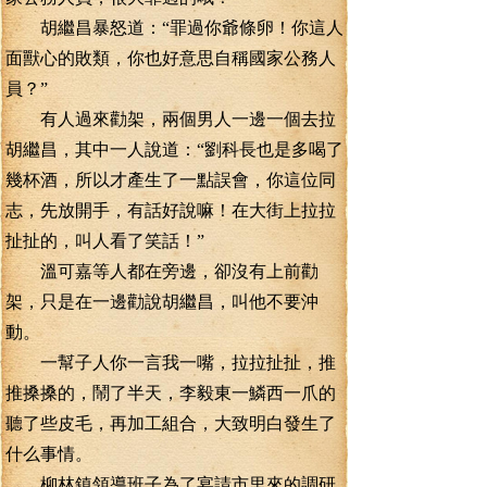
胡繼昌暴怒道：“罪過你爺條卵！你這人
面獸心的敗類，你也好意思自稱國家公務人
員？”
有人過來勸架，兩個男人一邊一個去拉
胡繼昌，其中一人說道：“劉科長也是多喝了
幾杯酒，所以才產生了一點誤會，你這位同
志，先放開手，有話好說嘛！在大街上拉拉
扯扯的，叫人看了笑話！”
溫可嘉等人都在旁邊，卻沒有上前勸
架，只是在一邊勸說胡繼昌，叫他不要沖
動。
一幫子人你一言我一嘴，拉拉扯扯，推
推搡搡的，鬧了半天，李毅東一鱗西一爪的
聽了些皮毛，再加工組合，大致明白發生了
什么事情。
柳林鎮領導班子為了宴請市里來的調研