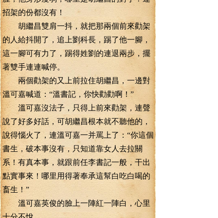
招架的份都沒有！
胡繼昌雙肩一抖，就把那兩個前來勸架
的人給抖開了，追上劉科長，踢了他一腳，
這一腳可有力了，踢得姓劉的連退兩步，擺
著雙手連連喊停。
兩個勸架的又上前拉住胡繼昌，一邊對
溫可嘉喊道：“溫書記，你快勸勸啊！”
溫可嘉沒法子，只得上前來勸架，連聲
說了好多好話，可胡繼昌根本就不聽他的，
說得惱火了，連溫可嘉一并罵上了：“你這個
書生，破本事沒有，只知道靠女人去拉關
系！有真本事，就跟前任李書記一般，干出
點實事來！哪里用得著奉承這幫白吃白喝的
畜生！”
溫可嘉英俊的臉上一陣紅一陣白，心里
十分不悅。