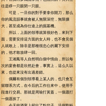
往是睜一只眼閉一只眼。
可是，一旦你的對手要拿你開刀，那么
你的風流韻事就會被人無限深挖，無限擴
大，甚至成為你仕途上的掘墓機。
所以，上面的領導就算很好色，來到下
面，需要安排這方面的女人時，也不會見個
人就敢上，除非是那種很忠心的屬下安排
的，他才敢放肆一回。
王湘鳳等人自然明白個中情由，所以每
次的宴會都是欣然赴會，事實上，這么久以
來，也從來沒有出過差錯。
偶爾有個別領導看上某人的，也只會互
留聯系方式，在今后的工作往來中，使用手
段進行交易。那就是周瑜打黃蓋，一個愿打
一個愿挨了。
今天的酒宴上卻出了點岔子，這個劉科