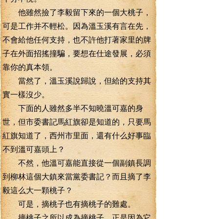
他雖然撿了李毅留下來的一個大桃子，
可是工作并不輕松。因為溫玉溪有言在先，
不會給他任何支持，也不許他打著家里的牌
子在外面招搖撞騙，要想在仕途發展，必須
靠你的真本領。
當然了，溫玉溪說歸說，但給的支持其
實一樣沒少。
下面的人雖然多半不知曉溫可嘉的身
世，但市委書記馬紅旗卻是知道的，只要馬
紅旗知道了，西州市里面，還有什么好事臨
不到溫可嘉頭上？
不然，他溫可嘉能直接從一個副鎮長調
到柳林這個大鎮來當黨委書記？而且摘了李
毅這么大一顆桃子？
可是，摘桃子也有摘桃子的難處。
摘桃子之所以成為摘桃子，正是因為它