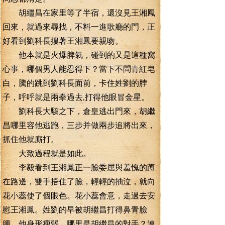
胡繼昌在家里等了半宿，還沒見王湘鳳
回來，就過來尋找，不料一進歌廳的門，正
好看到劉科長摟著王湘鳳要親吻。
他本就是火爆脾氣，碰到的又是這種窩
心事，哪個男人能忍得下？當下不問青紅皂
白，騰的跳到劉科長面前，卡住姓劉的脖
子，呼呼就是兩拳過去,打得他眼冒金星。
劉科長大駭之下，倉皇逃出門來，胡繼
昌哪里容他逃跑，三步并做兩步追將出來，
抓住他就廝打。
大致過程就是如此。
李毅看到王湘鳳正一臉委屈與羞愧的蹲
在路邊，雙手捂住了臉，輕輕的抽泣，就向
花小蕊使了個眼色。花小蕊會意，走過去安
慰王湘鳳。姓劉的早被胡繼昌打得鼻青臉
腫，他身形瘦弱，哪里是胡繼昌的對手？連