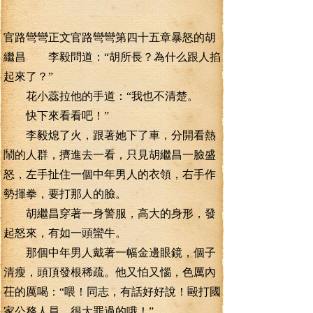
官路彎彎正文官路彎彎第四十五章暴怒的胡
繼昌 李毅問道：“胡所長？為什么跟人掐
起來了？”
花小蕊拉他的手道：“我也不清楚。
快下來看看吧！”
李毅熄了火，跟著她下了車，分開看熱
鬧的人群，擠進去一看，只見胡繼昌一臉盛
怒，左手扯住一個中年男人的衣領，右手作
勢揮拳，要打那人的臉。
胡繼昌穿著一身警服，高大的身形，發
起怒來，有如一頭蠻牛。
那個中年男人戴著一幅金邊眼鏡，個子
清瘦，頭頂發根稀疏。他又怕又惱，色厲內
茌的厲喝：“喂！同志，有話好好說！毆打國
家公務人員，很大罪過的哦！”