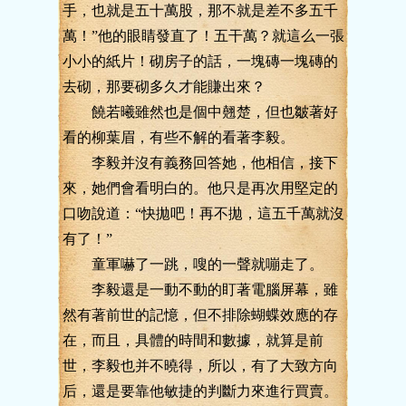
手，也就是五十萬股，那不就是差不多五千
萬！”他的眼睛發直了！五干萬？就這么一張
小小的紙片！砌房子的話，一塊磚一塊磚的
去砌，那要砌多久才能賺出來？
饒若曦雖然也是個中翹楚，但也皺著好
看的柳葉眉，有些不解的看著李毅。
李毅并沒有義務回答她，他相信，接下
來，她們會看明白的。他只是再次用堅定的
口吻說道：“快拋吧！再不拋，這五千萬就沒
有了！”
童軍嚇了一跳，嗖的一聲就嘣走了。
李毅還是一動不動的盯著電腦屏幕，雖
然有著前世的記憶，但不排除蝴蝶效應的存
在，而且，具體的時間和數據，就算是前
世，李毅也并不曉得，所以，有了大致方向
后，還是要靠他敏捷的判斷力來進行買賣。