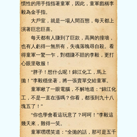
慣性的用手指指著童軍，因此，童軍戲稱李
毅為金手指。
大戶室，就是一場人間百態，每天都上
演著巨悲巨喜。
每天都有人賺到了巨款，高興的撞墻，
也有人虧得一無所有，失魂落魄尋自殺。看
得童軍一驚一乍，對穩賺不賠的李毅，更打
心眼里敬服！
“胖子！想什么呢！錦江化工，馬上
拋！”李毅穩坐著，將一張賣單交給童軍。
童軍瞅了一眼電腦，不解地道：“錦江化
工，不是一直在漲嗎？你看，都漲到九十八
塊五了！”
“你也學會看這玩意了？呵呵！”李毅這
幾天來，難得一笑。
童軍嘿嘿笑道：“全拋的話，那可是五千