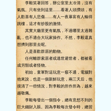
李毅笑著回答，辦公室里太冷清，沒有
氣氛。只有坐到這里……看著人頭攢頭，有
人歡喜有人悲傷……有人一夜暴富有人輸得
跳樓，這才有炒股的激情。
其實大廳里更有氣氛，不過哪里太過雜
亂，也不適合大玩家操作。不然，李毅還真
想擠到那里去呢。
人是喜歡群居的動物。
任何離群索居者或逃世避世者，都被看
成另類或者怪物。
初始，童軍對這玩意一竅不通，電腦對
他來說，也是一個新鮮玩意，兩三天后，他
摸清了一些情況，對李毅的所作所為，越來
越敬佩。
李毅每發出一個指令，總有意想不到的
巨大錢財入賬。因為李毅每次發令時，總習