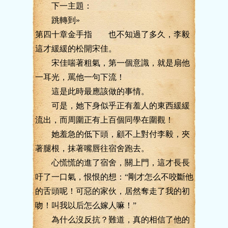
下一主題：
跳轉到»
第四十章金手指 也不知過了多久，李毅
這才緩緩的松開宋佳。
宋佳喘著粗氣，第一個意識，就是扇他
一耳光，罵他一句下流！
這是此時最應該做的事情。
可是，她下身似乎正有羞人的東西緩緩
流出，而周圍正有上百個同學在圍觀！
她羞急的低下頭，顧不上對付李毅，夾
著腿根，抹著嘴唇往宿舍跑去。
心慌慌的進了宿舍，關上門，這才長長
吁了一口氣，恨恨的想：“剛才怎么不咬斷他
的舌頭呢！可惡的家伙，居然奪走了我的初
吻！叫我以后怎么嫁人嘛！”
為什么沒反抗？難道，真的相信了他的