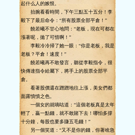
起什么人的嫉恨。
抬腕看看時間，下午三點五十五分！李
毅下了最后命令：“所有股票全部平倉！”
饒若曦不甘心地問：“老板，現在可都在
漲著呢，拋了可惜啊！”
李毅冷冷掃了她一眼：“你是老板，我是
老板？平倉！速度！”
饒若曦再不敢發言，聽從李毅指令，很
快傳達指令給屬下，將手上的股票全部平
倉。
看著股價還在蹭蹭地往上漲，美女們都
面露憤憤之色。
一個女的就嘀咕道：“這個老板真是太年
輕了，贏一點錢，就不敢賭下去！哪怕多撐
十分鐘，每股也要多賺五毛錢！”
另一個笑道：“又不是你的錢，你著啥急