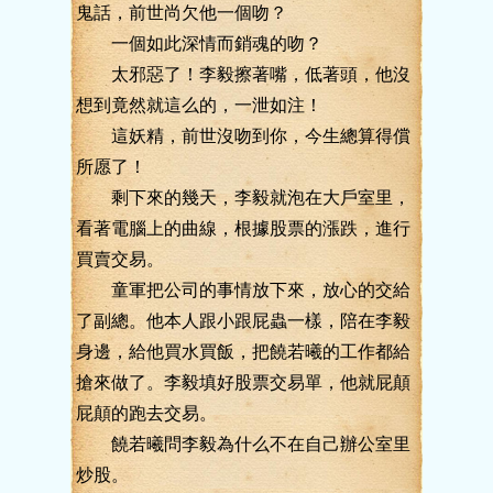
鬼話，前世尚欠他一個吻？
一個如此深情而銷魂的吻？
太邪惡了！李毅擦著嘴，低著頭，他沒
想到竟然就這么的，一泄如注！
這妖精，前世沒吻到你，今生總算得償
所愿了！
剩下來的幾天，李毅就泡在大戶室里，
看著電腦上的曲線，根據股票的漲跌，進行
買賣交易。
童軍把公司的事情放下來，放心的交給
了副總。他本人跟小跟屁蟲一樣，陪在李毅
身邊，給他買水買飯，把饒若曦的工作都給
搶來做了。李毅填好股票交易單，他就屁顛
屁顛的跑去交易。
饒若曦問李毅為什么不在自己辦公室里
炒股。