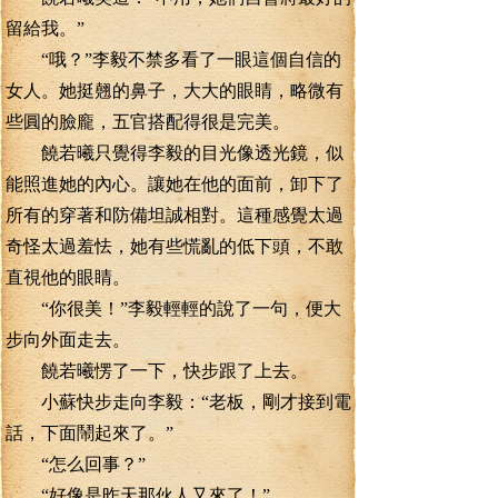
留給我。”
“哦？”李毅不禁多看了一眼這個自信的
女人。她挺翹的鼻子，大大的眼睛，略微有
些圓的臉龐，五官搭配得很是完美。
饒若曦只覺得李毅的目光像透光鏡，似
能照進她的內心。讓她在他的面前，卸下了
所有的穿著和防備坦誠相對。這種感覺太過
奇怪太過羞怯，她有些慌亂的低下頭，不敢
直視他的眼睛。
“你很美！”李毅輕輕的說了一句，便大
步向外面走去。
饒若曦愣了一下，快步跟了上去。
小蘇快步走向李毅：“老板，剛才接到電
話，下面鬧起來了。”
“怎么回事？”
“好像是昨天那伙人又來了！”