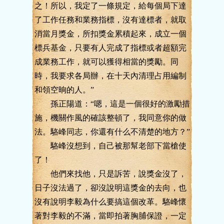
之！所以，我定了一條規定，給每個局下達
了工作任務和業務指標，沒有達標者，就取
消當月獎金，所扣獎金累積起來，成立一個
標兵基金，只要有人完成了指標或者超額完
成業務工作，就可以獲得相當的獎勵。同
時，我要求各局辦，在十天內清理占用編制
和領空晌的人。”
孫正陽道：“嗯，這是一個很好的激勵措
施，機關作風的確該整頓了，我同意你的做
法。駱峰同志，你還有什么不清楚的地方？”
駱峰沒想到，自己被那幫老部下當槍使
了！
他們來找他，只是訴苦，說獎金沒了，
日子沒法過了，卻沒說明這獎金的去向，也
沒有說明李毅為什么要搞這個改革。駱峰懷
著對李毅的不滿，當即拍著胸脯保證，一定