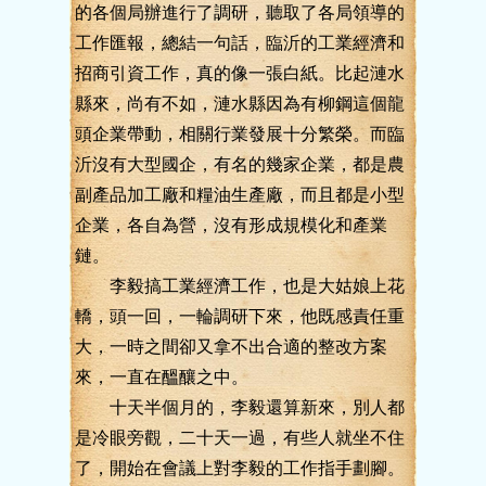
的各個局辦進行了調研，聽取了各局領導的
工作匯報，總結一句話，臨沂的工業經濟和
招商引資工作，真的像一張白紙。比起漣水
縣來，尚有不如，漣水縣因為有柳鋼這個龍
頭企業帶動，相關行業發展十分繁榮。而臨
沂沒有大型國企，有名的幾家企業，都是農
副產品加工廠和糧油生產廠，而且都是小型
企業，各自為營，沒有形成規模化和產業
鏈。
李毅搞工業經濟工作，也是大姑娘上花
轎，頭一回，一輪調研下來，他既感責任重
大，一時之間卻又拿不出合適的整改方案
來，一直在醞釀之中。
十天半個月的，李毅還算新來，別人都
是冷眼旁觀，二十天一過，有些人就坐不住
了，開始在會議上對李毅的工作指手劃腳。