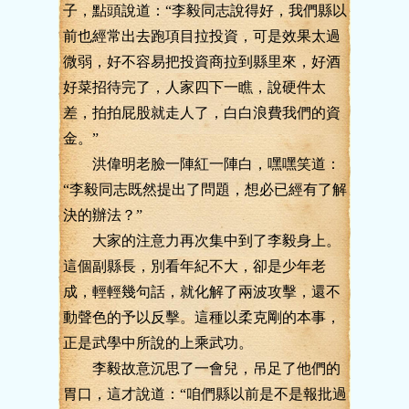
子，點頭說道：“李毅同志說得好，我們縣以
前也經常出去跑項目拉投資，可是效果太過
微弱，好不容易把投資商拉到縣里來，好酒
好菜招待完了，人家四下一瞧，說硬件太
差，拍拍屁股就走人了，白白浪費我們的資
金。”
洪偉明老臉一陣紅一陣白，嘿嘿笑道：
“李毅同志既然提出了問題，想必已經有了解
決的辦法？”
大家的注意力再次集中到了李毅身上。
這個副縣長，別看年紀不大，卻是少年老
成，輕輕幾句話，就化解了兩波攻擊，還不
動聲色的予以反擊。這種以柔克剛的本事，
正是武學中所說的上乘武功。
李毅故意沉思了一會兒，吊足了他們的
胃口，這才說道：“咱們縣以前是不是報批過