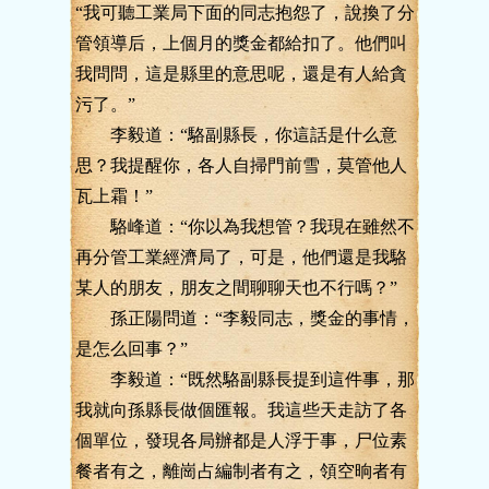
“我可聽工業局下面的同志抱怨了，說換了分
管領導后，上個月的獎金都給扣了。他們叫
我問問，這是縣里的意思呢，還是有人給貪
污了。”
李毅道：“駱副縣長，你這話是什么意
思？我提醒你，各人自掃門前雪，莫管他人
瓦上霜！”
駱峰道：“你以為我想管？我現在雖然不
再分管工業經濟局了，可是，他們還是我駱
某人的朋友，朋友之間聊聊天也不行嗎？”
孫正陽問道：“李毅同志，獎金的事情，
是怎么回事？”
李毅道：“既然駱副縣長提到這件事，那
我就向孫縣長做個匯報。我這些天走訪了各
個單位，發現各局辦都是人浮于事，尸位素
餐者有之，離崗占編制者有之，領空晌者有