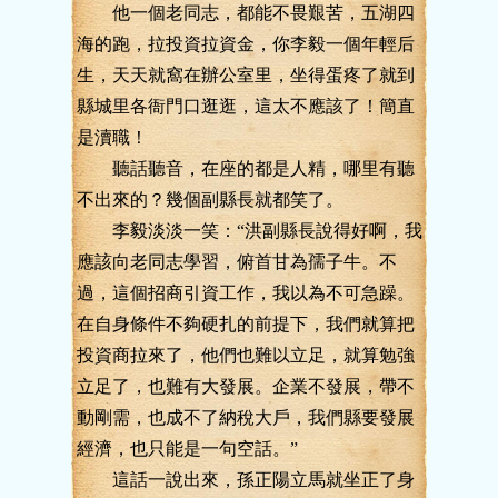
他一個老同志，都能不畏艱苦，五湖四
海的跑，拉投資拉資金，你李毅一個年輕后
生，天天就窩在辦公室里，坐得蛋疼了就到
縣城里各衙門口逛逛，這太不應該了！簡直
是瀆職！
聽話聽音，在座的都是人精，哪里有聽
不出來的？幾個副縣長就都笑了。
李毅淡淡一笑：“洪副縣長說得好啊，我
應該向老同志學習，俯首甘為孺子牛。不
過，這個招商引資工作，我以為不可急躁。
在自身條件不夠硬扎的前提下，我們就算把
投資商拉來了，他們也難以立足，就算勉強
立足了，也難有大發展。企業不發展，帶不
動剛需，也成不了納稅大戶，我們縣要發展
經濟，也只能是一句空話。”
這話一說出來，孫正陽立馬就坐正了身