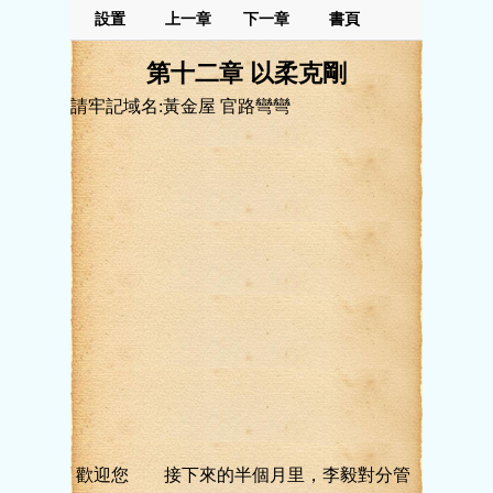
設置
上一章
下一章
書頁
第十二章 以柔克剛
請牢記域名:黃金屋 官路彎彎
歡迎您 接下來的半個月里，李毅對分管