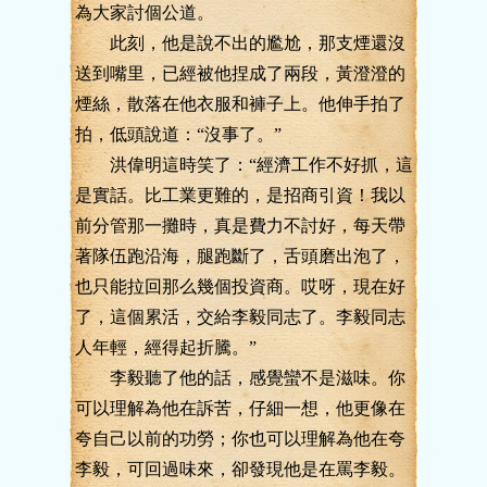
為大家討個公道。
此刻，他是說不出的尷尬，那支煙還沒
送到嘴里，已經被他捏成了兩段，黃澄澄的
煙絲，散落在他衣服和褲子上。他伸手拍了
拍，低頭說道：“沒事了。”
洪偉明這時笑了：“經濟工作不好抓，這
是實話。比工業更難的，是招商引資！我以
前分管那一攤時，真是費力不討好，每天帶
著隊伍跑沿海，腿跑斷了，舌頭磨出泡了，
也只能拉回那么幾個投資商。哎呀，現在好
了，這個累活，交給李毅同志了。李毅同志
人年輕，經得起折騰。”
李毅聽了他的話，感覺蠻不是滋味。你
可以理解為他在訴苦，仔細一想，他更像在
夸自己以前的功勞；你也可以理解為他在夸
李毅，可回過味來，卻發現他是在罵李毅。