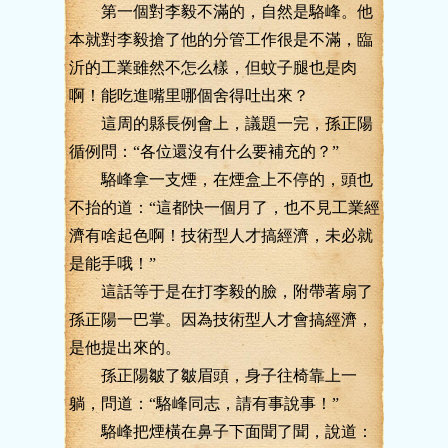
第一個對李毅不滿的，自然是駱峰。他
本就對李毅搶了他的分管工作很是不滿，臨
沂的工業雖然不怎么樣，但蚊子腿也是肉
啊！能吃進嘴里哪個舍得吐出來？
這周的縣長例會上，議題一完，孫正陽
循例問：“各位還沒有什么要補充的？”
駱峰拿一支煙，在煙盒上不停的，頭也
不抬的道：“這都快一個月了，也不見工業經
濟有啥起色啊！技術型人才搞經濟，未必就
是能手哦！”
這話等于是在打李毅的臉，附帶著扇了
孫正陽一巴掌。因為技術型人才會搞經濟，
是他提出來的。
孫正陽皺了皺眉頭，身子往椅靠上一
躺，問道：“駱峰同志，請有事說事！”
駱峰把煙橫在鼻子下面聞了聞，說道：