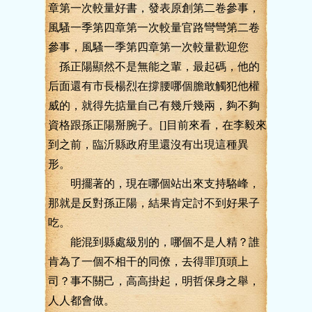
章第一次較量好書，發表原創第二卷參事，
風騷一季第四章第一次較量官路彎彎第二卷
參事，風騷一季第四章第一次較量歡迎您
孫正陽顯然不是無能之輩，最起碼，他的
后面還有市長楊烈在撐腰哪個膽敢觸犯他權
威的，就得先掂量自己有幾斤幾兩，夠不夠
資格跟孫正陽掰腕子。[]目前來看，在李毅來
到之前，臨沂縣政府里還沒有出現這種異
形。
明擺著的，現在哪個站出來支持駱峰，
那就是反對孫正陽，結果肯定討不到好果子
吃。
能混到縣處級別的，哪個不是人精？誰
肯為了一個不相干的同僚，去得罪頂頭上
司？事不關己，高高掛起，明哲保身之舉，
人人都會做。