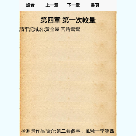
設置
上一章
下一章
書頁
第四章 第一次較量
請牢記域名:黃金屋 官路彎彎
拾寒階作品簡介:第二卷參事，風騷一季第四