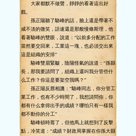
大家都默不做聲，靜靜的看著這出好
戲。
孫正陽聽了駱峰的話，臉上還是帶著不
咸不淡的微笑，語速還是那般慢條斯理，他
看著駱峰的雙眼，說道：“以前多分配的工作
當然要交回來，工業這一塊，也必須交出來
這是組織的安排”
駱峰雙眉緊皺，陰陽怪氣的說道：“孫縣
長，那我要請問了，組織上還叫我分管些什
么工作？你這是要架空我嗎？”
孫正陽反唇相譏：“駱峰同志，你分管工
業工作，也有不少時間了，我想請問你，你
都有什么拿得出手的成績？哪怕只有一樣我
都不動你的分工”
駱峰頓時蔫了，但他馬上就想到了反擊
點，冷笑道：“成績？財政局掌握在你孫大縣