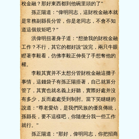
稅金融？那好東西都到他碗里頭的了”
孫正陽道：“偉明同志，這財稅金融本就
是常務副縣長分管，你是老同志，不會不知
道這個規矩吧？”
洪偉明扭著身子道：“想搶我的財稅金融
工作？不行，其它的都好說”說完，兩只牛眼
瞪著李毅看，仿佛李毅正伸長了手想奪他的
權。
李毅其實并不太想分管財稅金融這攤子
事情，這錢袋子有孫正陽捂著，自己就算分
管了，其實也就名義上好聽，實際好處并沒
有多少，反而處處受到制肘。當下笑瞇瞇的
說道：“尊老愛幼，是我們民族的優良傳統，
孫縣長，要不這樣吧，你隨便分我一些工作
就行。”
孫正陽道：“那好，偉明同志，你把招商