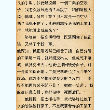
長的手里，我要錢沒錢，一個工業的空殼
子，我怎么發展經濟？再說了，咱們這種大
陸小縣城，發展工業？那不就是一句空話
嗎？我就不信了，李毅同志接過我的工業工
作，就能做出成績來？”
駱峰這一招高明得很，既逼問住了孫正
陽，又將了李毅一軍。
他深知，孫正陽既然已經發了話，自己分管
的工業這一塊，就只能交出去，但虎死不落
威，就算交出去，他要也掙回幾分面子。{}
一是逼問孫正陽，二是把李毅也拉入斗爭的
旋渦。你姓李的想悶聲發大財？沒門 李
毅不能再假裝不聞不見了，微微一笑道：“我
服從組織安排，鞠躬盡瘁，死而后已。”
他輕輕一招太極推手，就把駱峰拉他下
水的陰謀給打穿了。不是我要奪你的工業工