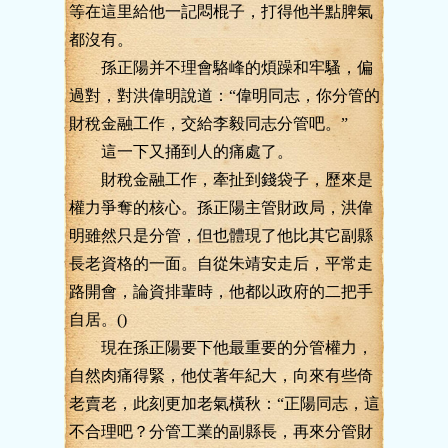
等在這里給他一記悶棍子，打得他半點脾氣
都沒有。
孫正陽并不理會駱峰的煩躁和牢騷，偏
過對，對洪偉明說道：“偉明同志，你分管的
財稅金融工作，交給李毅同志分管吧。”
這一下又捅到人的痛處了。
財稅金融工作，牽扯到錢袋子，歷來是
權力爭奪的核心。孫正陽主管財政局，洪偉
明雖然只是分管，但也體現了他比其它副縣
長老資格的一面。自從朱靖安走后，平常走
路開會，論資排輩時，他都以政府的二把手
自居。()
現在孫正陽要下他最重要的分管權力，
自然肉痛得緊，他仗著年紀大，向來有些倚
老賣老，此刻更加老氣橫秋：“正陽同志，這
不合理吧？分管工業的副縣長，再來分管財