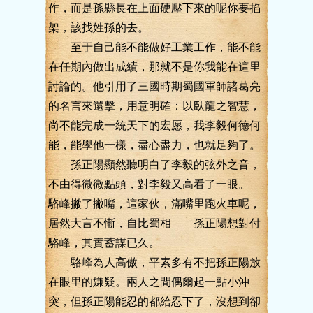
作，而是孫縣長在上面硬壓下來的呢你要掐
架，該找姓孫的去。
至于自己能不能做好工業工作，能不能
在任期內做出成績，那就不是你我能在這里
討論的。他引用了三國時期蜀國軍師諸葛亮
的名言來還擊，用意明確：以臥龍之智慧，
尚不能完成一統天下的宏愿，我李毅何德何
能，能學他一樣，盡心盡力，也就足夠了。
孫正陽顯然聽明白了李毅的弦外之音，
不由得微微點頭，對李毅又高看了一眼。
駱峰撇了撇嘴，這家伙，滿嘴里跑火車呢，
居然大言不慚，自比蜀相 孫正陽想對付
駱峰，其實蓄謀已久。
駱峰為人高傲，平素多有不把孫正陽放
在眼里的嫌疑。兩人之間偶爾起一點小沖
突，但孫正陽能忍的都給忍下了，沒想到卻