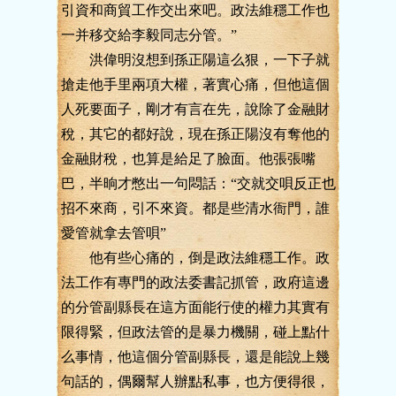
引資和商貿工作交出來吧。政法維穩工作也
一并移交給李毅同志分管。”
洪偉明沒想到孫正陽這么狠，一下子就
搶走他手里兩項大權，著實心痛，但他這個
人死要面子，剛才有言在先，說除了金融財
稅，其它的都好說，現在孫正陽沒有奪他的
金融財稅，也算是給足了臉面。他張張嘴
巴，半晌才憋出一句悶話：“交就交唄反正也
招不來商，引不來資。都是些清水衙門，誰
愛管就拿去管唄”
他有些心痛的，倒是政法維穩工作。政
法工作有專門的政法委書記抓管，政府這邊
的分管副縣長在這方面能行使的權力其實有
限得緊，但政法管的是暴力機關，碰上點什
么事情，他這個分管副縣長，還是能說上幾
句話的，偶爾幫人辦點私事，也方便得很，