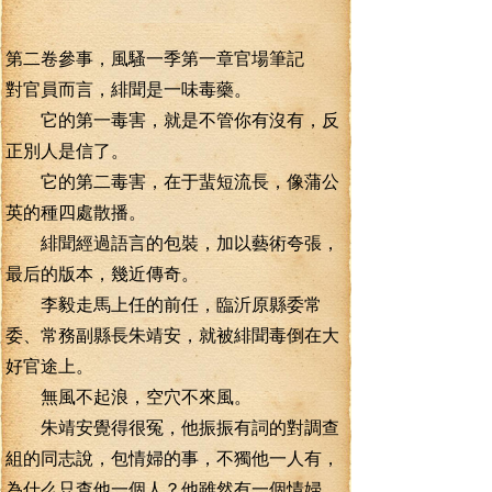
第二卷參事，風騷一季第一章官場筆記
對官員而言，緋聞是一味毒藥。
它的第一毒害，就是不管你有沒有，反
正別人是信了。
它的第二毒害，在于蜚短流長，像蒲公
英的種四處散播。
緋聞經過語言的包裝，加以藝術夸張，
最后的版本，幾近傳奇。
李毅走馬上任的前任，臨沂原縣委常
委、常務副縣長朱靖安，就被緋聞毒倒在大
好官途上。
無風不起浪，空穴不來風。
朱靖安覺得很冤，他振振有詞的對調查
組的同志說，包情婦的事，不獨他一人有，
為什么只查他一個人？他雖然有一個情婦，