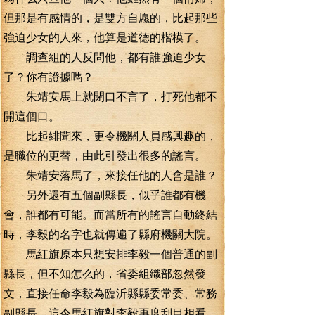
但那是有感情的，是雙方自愿的，比起那些
強迫少女的人來，他算是道德的楷模了。
調查組的人反問他，都有誰強迫少女
了？你有證據嗎？
朱靖安馬上就閉口不言了，打死他都不
開這個口。
比起緋聞來，更令機關人員感興趣的，
是職位的更替，由此引發出很多的謠言。
朱靖安落馬了，來接任他的人會是誰？
另外還有五個副縣長，似乎誰都有機
會，誰都有可能。而當所有的謠言自動終結
時，李毅的名字也就傳遍了縣府機關大院。
馬紅旗原本只想安排李毅一個普通的副
縣長，但不知怎么的，省委組織部忽然發
文，直接任命李毅為臨沂縣縣委常委、常務
副縣長。這令馬紅旗對李毅再度刮目相看，