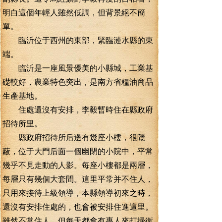
明白這個年輕人雖然低調，但背景絕不簡
單。
臨沂位于西州的東部，緊臨漣水縣的東
端。
臨沂是一座風景優美的小縣城，工業基
礎較好，農業特色突出，是南方省糧油商品
生產基地。
住處還沒有安排，李毅暫時住在縣政府
招待所里。
縣政府招待所后邊有幾座小樓，很隱
蔽，位于大門后面一個幽閉的小院中，平常
幾乎不見走動的人影。每座小樓都是兩層，
每層只有幾個大套間。這里平常并不住人，
只用來接待上級領導，本縣領導初來之時，
還沒有安排住處的，也會被安排住進這里。
雖然不常住人，但每天都會有專人來打掃衛