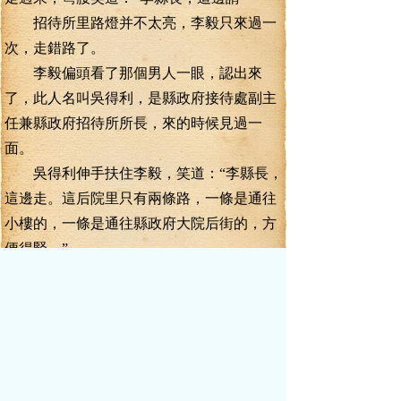
招待所里路燈并不太亮，李毅只來過一
次，走錯路了。
李毅偏頭看了那個男人一眼，認出來
了，此人名叫吳得利，是縣政府接待處副主
任兼縣政府招待所所長，來的時候見過一
面。
吳得利伸手扶住李毅，笑道：“李縣長，
這邊走。這后院里只有兩條路，一條是通往
小樓的，一條是通往縣政府大院后街的，方
便得緊。”
李毅道：“我沒醉呢吳所長，你去忙
吧。”
吳得利嘿嘿笑道：“我不忙。我的工作就
是為領導服務。現在李縣長住在我們這里，
就是所里最大的領導，服務好您，就是我的
工作。”