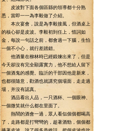
皮波對下面各個區縣的領導都十分熟
悉，當即一一為李毅做了介紹。
本次宴會，說是為李毅接風，但酒桌上
的核心卻是皮波。李毅初到任上，惜詞如
金，每說一句話之前，都會過一下腦，生怕
一個不小心，就行差踏錯。
他酒量在柳林時已經鍛煉出來了，但是
今天卻沒有完全顯露實力，他不想給人留下
一個酒鬼的感覺。臨沂的干部因他是新來，
也都很隨意，勸酒也就講究個場面，走走過
場，并沒有認真。
酒品看出人品，一只酒杯、一個眼神、
一個微笑就什么都在里面了。
熱鬧的酒會一過，眾人看似個個都喝高
了，走路都是打彎彎的，趁著酒勁，個個都
捧著皮波，說了很多恭維話。把個皮波也吹