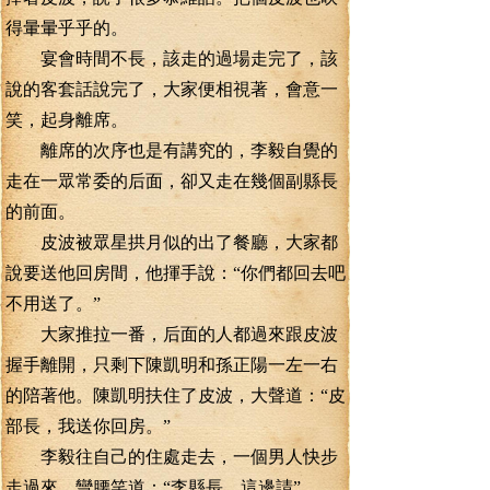
得暈暈乎乎的。
宴會時間不長，該走的過場走完了，該
說的客套話說完了，大家便相視著，會意一
笑，起身離席。
離席的次序也是有講究的，李毅自覺的
走在一眾常委的后面，卻又走在幾個副縣長
的前面。
皮波被眾星拱月似的出了餐廳，大家都
說要送他回房間，他揮手說：“你們都回去吧
不用送了。”
大家推拉一番，后面的人都過來跟皮波
握手離開，只剩下陳凱明和孫正陽一左一右
的陪著他。陳凱明扶住了皮波，大聲道：“皮
部長，我送你回房。”
李毅往自己的住處走去，一個男人快步
走過來，彎腰笑道：“李縣長，這邊請”