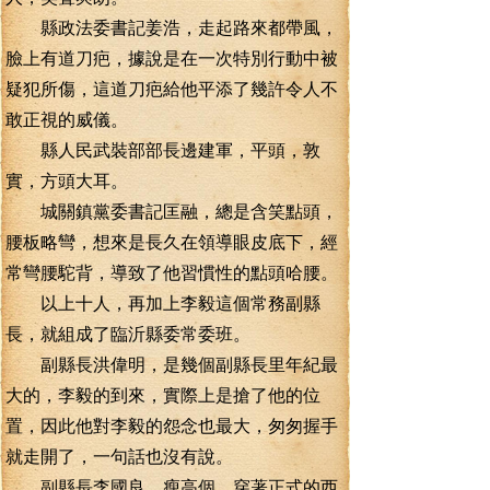
縣政法委書記姜浩，走起路來都帶風，
臉上有道刀疤，據說是在一次特別行動中被
疑犯所傷，這道刀疤給他平添了幾許令人不
敢正視的威儀。
縣人民武裝部部長邊建軍，平頭，敦
實，方頭大耳。
城關鎮黨委書記匡融，總是含笑點頭，
腰板略彎，想來是長久在領導眼皮底下，經
常彎腰駝背，導致了他習慣性的點頭哈腰。
以上十人，再加上李毅這個常務副縣
長，就組成了臨沂縣委常委班。
副縣長洪偉明，是幾個副縣長里年紀最
大的，李毅的到來，實際上是搶了他的位
置，因此他對李毅的怨念也最大，匆匆握手
就走開了，一句話也沒有說。
副縣長李國良，瘦高個，穿著正式的西