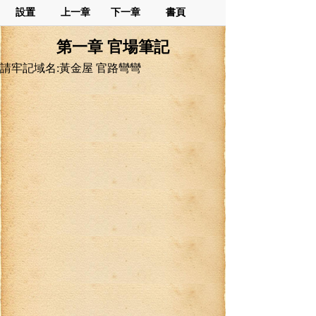
設置
上一章
下一章
書頁
第一章 官場筆記
請牢記域名:黃金屋 官路彎彎