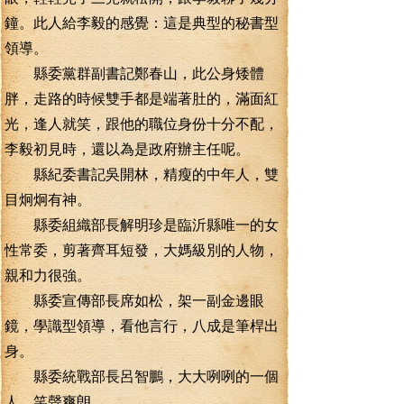
鐘。此人給李毅的感覺：這是典型的秘書型
領導。
縣委黨群副書記鄭春山，此公身矮體
胖，走路的時候雙手都是端著肚的，滿面紅
光，逢人就笑，跟他的職位身份十分不配，
李毅初見時，還以為是政府辦主任呢。
縣紀委書記吳開林，精瘦的中年人，雙
目炯炯有神。
縣委組織部長解明珍是臨沂縣唯一的女
性常委，剪著齊耳短發，大媽級別的人物，
親和力很強。
縣委宣傳部長席如松，架一副金邊眼
鏡，學識型領導，看他言行，八成是筆桿出
身。
縣委統戰部長呂智鵬，大大咧咧的一個
人，笑聲爽朗。