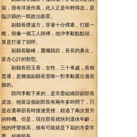
裝，很有洋派作風，此人正是年輕得志，是
臨沂縣的一顆政治新星。
副縣長懷遠方，穿著十分樸素，打眼一
瞧，很像一個工人師傅，他沖李毅點點頭，
算是打過了招呼。
副縣長駱峰，鷹嘴鷂目，長長的鼻尖，
富含心計的類型。
副縣長邵玉香，女性，三十來歲，長相
普通，是幾個副縣長里唯一對李毅露出過笑
臉的。
陪同李毅下來的，是市委組織部副部長
皮波。他當這個副部長有兩年多時間了，只
是在選舉部長時接連受挫，錯過了兩次晉升
的時機。但是，現任部長就快到退休年齡，
他的呼聲很高，很有可能就是下屆的市委常
委、組織部長。