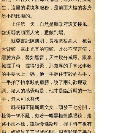
生，這里的環境和服務，是前面大樓的客房
所不能比擬的。
上任第一天，自然是縣政府設宴接風。
臨沂縣的頭面人物，悉數到場。
縣委書記陳凱明，長相魁梧高大，梳著
大背頭，露出光亮的額頭。此公不茍言笑，
黑臉方鼻，聲如響雷，天生幾分威嚴。跟李
毅握手時，握得很緊，那寬厚的手掌比李毅
的手要大上一碼，他一手握住李毅的右手，
一手拍了拍李毅的肩膀，說了兩句歡迎致
詞。給人的感覺就是，他才是臨沂縣的一把
手，無人可以替代。
縣長孫正陽斯斯文文，頭發三七分開，
梳得一絲不亂，戴著一幅黑框藍膜眼鏡，走
路不疾不徐，說話慢條斯理，握手時有板有
眼，輕輕晃了三晃就松開，跟李毅聊了幾分