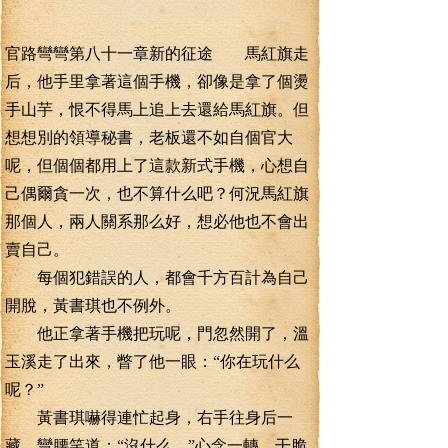
官路彎彎第八十一章新的征途 馬紅旗走
后，他手里拿著這個手機，卻像是拿了個燙
手山芋，恨不得馬上追上去還給馬紅旗。但
想想別的領導秘書，老板還不如自個官大
呢，但個個都用上了這款新式手機，心想自
己偶爾貪一次，也不算什么吧？何況馬紅旗
那個人，兩人關系那么好，想必他也不會出
賣自己。
每個犯錯誤的人，都會千方百計為自己
開脫，黃書琪也不例外。
他正拿著手機把玩呢，門忽然開了，溫
玉溪走了出來，瞥了他一眼：“你在玩什么
呢？”
黃書琪嚇得連忙起身，右手往身后一
藏，彎腰笑道：“沒什么。”心念一轉，干脆