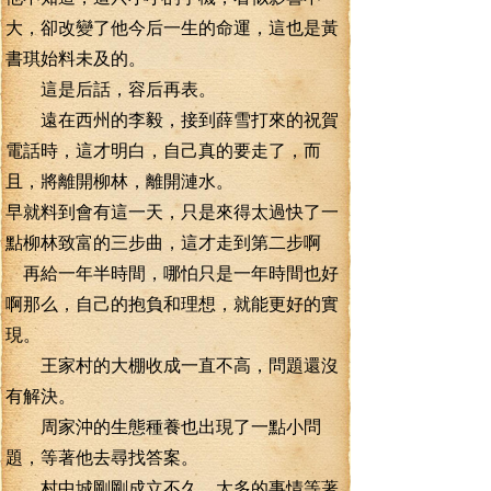
大，卻改變了他今后一生的命運，這也是黃
書琪始料未及的。
這是后話，容后再表。
遠在西州的李毅，接到薛雪打來的祝賀
電話時，這才明白，自己真的要走了，而
且，將離開柳林，離開漣水。
早就料到會有這一天，只是來得太過快了一
點柳林致富的三步曲，這才走到第二步啊
再給一年半時間，哪怕只是一年時間也好
啊那么，自己的抱負和理想，就能更好的實
現。
王家村的大棚收成一直不高，問題還沒
有解決。
周家沖的生態種養也出現了一點小問
題，等著他去尋找答案。
村中城剛剛成立不久，太多的事情等著