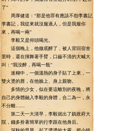
了”
周厚健道：“那是他罪有應該不怨李書記
李書記，我從來就沒服過人，但是我服你
來，再喝一兩”
李毅又是仰頭喝光。
這個晚上，他徹底醉了，被人背回宿舍
里時，還在揮舞著手臂，口齒不清的大喊大
叫：“我沒醉，再喝一瓶”
迷糊中，一個溫熱的身子貼了上來，一
雙火燙的唇，在他臉上、身上親吻。
多情的少女，似在要這離別的夜晚，將
自己的身體融入李毅的身體，合二為一，永
不分離……
第二天一大清早，李毅就出了鎮政府大
院，錢多拎著簡單的行李跟在他身后。
深秋的早晨，起了濃濃的大霧，把小鎮