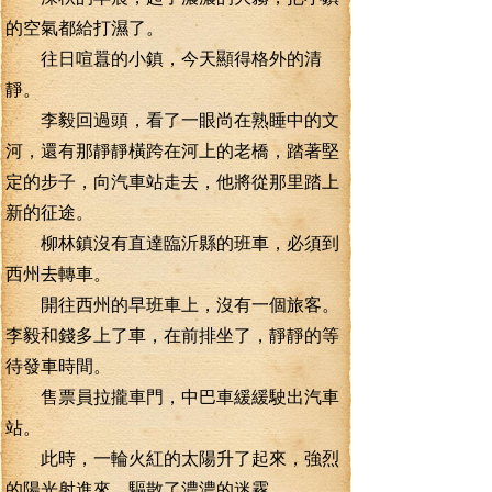
的空氣都給打濕了。
往日喧囂的小鎮，今天顯得格外的清
靜。
李毅回過頭，看了一眼尚在熟睡中的文
河，還有那靜靜橫跨在河上的老橋，踏著堅
定的步子，向汽車站走去，他將從那里踏上
新的征途。
柳林鎮沒有直達臨沂縣的班車，必須到
西州去轉車。
開往西州的早班車上，沒有一個旅客。
李毅和錢多上了車，在前排坐了，靜靜的等
待發車時間。
售票員拉攏車門，中巴車緩緩駛出汽車
站。
此時，一輪火紅的太陽升了起來，強烈
的陽光射進來，驅散了濃濃的迷霧。