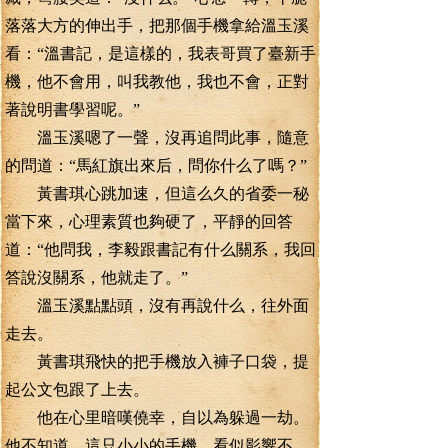
落落大方的伸出手，把那個手機拿給溫玉溪
看：“溫書記，是這樣的，我表哥買了臺新手
機，他不會用，叫我教他，我也不會，正對
著說明書學習呢。”
溫玉溪嗯了一聲，沒再追問此事，隨意
的問道：“馬紅旗出來后，問你什么了嗎？”
黃書琪心跳加速，但這么久的省委一秘
當下來，心理素質也夠硬了，平靜的回答
道：“他問我，李毅跟書記有什么關系，我回
答說沒關系，他就走了。”
溫玉溪點點頭，沒有再說什么，往外面
走去。
黃書琪飛快的把手機放入褲子口袋，提
起公文包跟了上去。
他在心里暗嘆僥幸，自以為躲過一劫。
他不知道，這只小小的手機，看似影響不