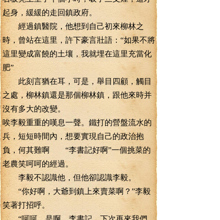
起身，緩緩的走回鎮政府。
經過鎮醫院，他想到自己初來柳林之
時，曾站在這里，許下豪言壯語：“如果不將
這里變成富饒的土壤，我就埋在這里充當化
肥”
此刻言猶在耳，可是，舉目四顧，觸目
之處，柳林鎮還是那個柳林鎮，跟他來時并
沒有多大的改變。
唉李毅重重的嘆息一聲。鐵打的營盤流水的
兵，短短時間內，想要實現自己的政治抱
負，何其難啊 “李書記好啊”一個挑菜的
老農笑呵呵的經過。
李毅不認識他，但他卻認識李毅。
“你好啊，大爺到鎮上來賣菜啊？”李毅
笑著打招呼。
“呵呵，是啊。李書記，下次再來我們