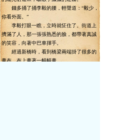
錢多捅了捅李毅的腰，輕聲道：“毅少，
你看外面。”
李毅打眼一瞧，立時就怔住了。街道上
擠滿了人，那一張張熟悉的臉，都帶著真誠
的笑容，向著中巴車揮手。
經過新橋時，看到橋梁兩端掛了很多的
畫布，布上畫著一幅幅畫。
頭一幅畫著一張凳子，一個老人帶著一
個小孩坐在上面。
第二幅畫著一棵大白菜，長在一個薄膜
蓋住的棚里。
第三幅畫著一只大青蛙，正在捕捉黃瓜
藤下的蚊子。
第四幅畫著一株獼猴桃樹，上面結滿了
累累碩果。
第五幅畫著一只兇惡的猴子，用繩子捆