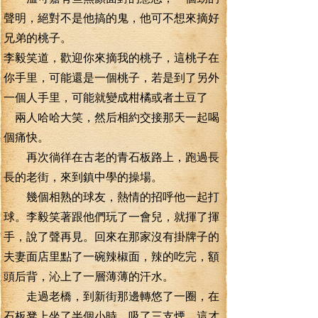
聲明，絕對不是他搞的鬼，他可不想來摘好
兄弟的桃子。
李毅笑道，歡迎你來摘我的桃子，這桃子在
你手里，可能還是一個桃子，若是到了另外
一個人手里，可能就變成柑橘或者土豆了
兩人哈哈大笑，然后相約交接那天一起喝
個痛快。
再次徜徉在古老的青石板路上，跑過長
長的老街，來到鎮中學的操場。
幾個相熟的球友，熱情的招呼他一起打
球。李毅笑著跟他們玩了一會兒，就揮了揮
手，說了聲再見。回來在那家沒有掛牌子的
夫妻面店里點了一碗辣椒面，辣的吃完，額
頭后背，沁上了一層薄薄的汗水。
走過老橋，到新街那邊轉悠了一圈，在
石板凳上坐了半個小時，吸了三支煙，這才