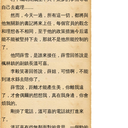
自己去處理……
然而，今天一過，所有這一切，都將與
他無關新的書記將來上任，每個官員的觀念
和理想各不相同，至于他的政策措施今后還
能不能被堅持下去，那就不是他所能控制的
了。
他問薛雪，是誰來接任，薛雪回答說是
楓林鎮的副鎮長溫可嘉。
李毅笑著回答說，薛姐，可惜啊，不能
到漣水縣去陪你了。
薛雪說，距離才能產生美，你離我遠
了，才會偶爾的想想我，真在我身邊，你會
煩我的。
剛掛了電話，溫可嘉的電話就打進來
了。
溫可嘉有些無顏面對的意思，一個勁的