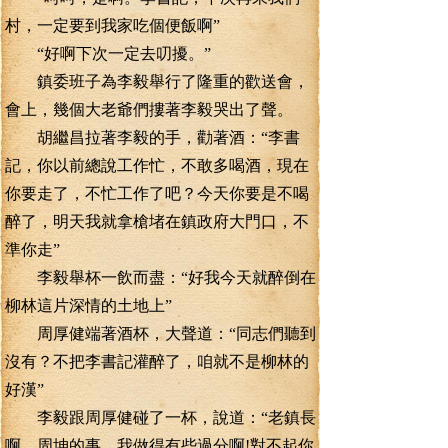
村，一定要到我家吃個便飯啊”
“好啊下次一定去叨擾。”
鎮委班子為李毅舉行了隆重的歡送會，
會上，幾個大老爺們摟著李毅哭出了聲。
胡繼昌拉著李毅的手，勸著酒：“李書
記，你以前總說工作忙，不敢多喝酒，現在
你要走了，不忙工作了吧？今天你要是不喝
醉了，明天我就拿槍堵在鎮政府大門口，不
準你走”
李毅舉杯一飲而盡：“好我今天就醉倒在
柳林這片深情的土地上”
周厚健端著酒杯，大聲道：“同志們聽到
沒有？不把李書記灌醉了，咱就不是柳林的
好漢”
李毅跟周厚健碰了一杯，說道：“老鎮長
啊，周坤的事，我做得有些過分啊!對不起你