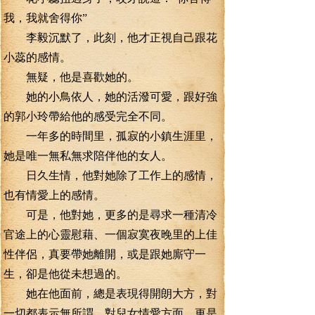
我，我就舍得你”
李毅沉默了，此刻，他才正視自己跟花
小蕊的感情。
無疑，他是喜歡她的。
她的小鳥依人，她的活潑可愛，跟好強
的郭小玲帶給他的感受完全不同。
一年多的時間里，孤寂的小鎮生涯里，
她是唯一無私無求陪伴他的女人。
日久生情，他對她除了工作上的感情，
也有情愛上的感情。
可是，他對她，更多的是尋求一種清冷
官途上的心靈慰藉、一個寂寞夜晚里的上佳
性伴侶，真要帶她離開，或是跟她廝守一
生，卻是他從未想過的。
她在他面前，總是表現得開朗大方，對
一切都表示無所謂，對兒女情愛方面，更是