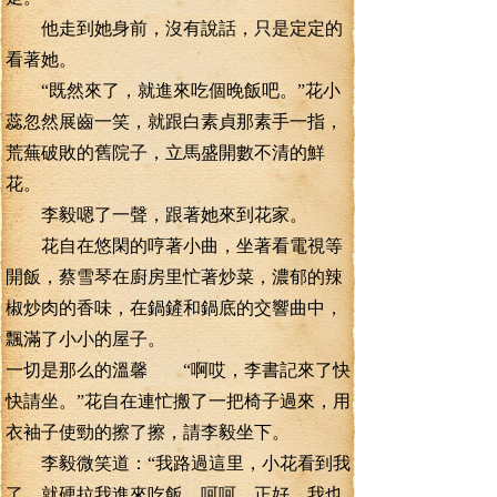
他走到她身前，沒有說話，只是定定的
看著她。
“既然來了，就進來吃個晚飯吧。”花小
蕊忽然展齒一笑，就跟白素貞那素手一指，
荒蕪破敗的舊院子，立馬盛開數不清的鮮
花。
李毅嗯了一聲，跟著她來到花家。
花自在悠閑的哼著小曲，坐著看電視等
開飯，蔡雪琴在廚房里忙著炒菜，濃郁的辣
椒炒肉的香味，在鍋鏟和鍋底的交響曲中，
飄滿了小小的屋子。
一切是那么的溫馨 “啊哎，李書記來了快
快請坐。”花自在連忙搬了一把椅子過來，用
衣袖子使勁的擦了擦，請李毅坐下。
李毅微笑道：“我路過這里，小花看到我
了，就硬拉我進來吃飯，呵呵，正好，我也