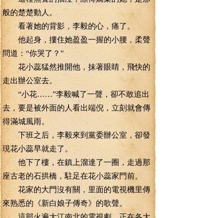
般的楚楚動人。
看著她的背影，李毅的心，痛了。
他起身，摟住她盈盈一握的小腰，柔聲
問道：“你哭了？”
花小蕊猛然推開他，抹著眼睛，飛快的
走出辦公室去。
“小花……”李毅喊了一聲，卻不敢追出
去，要是被外面的人看出端倪，立刻就會傳
得滿城風雨。
下班之后，李毅來到黨委辦公室，卻發
現花小蕊早就走了。
他下了樓，在鎮上溜達了一圈，走過那
座古老的石拱橋，駐足在花小蕊家門前。
花家的大門沒有關，里面的電視機里傳
來熟悉的《新白娘子傳奇》的歌聲。
這部火遍大江南北的電視劇，正在各大