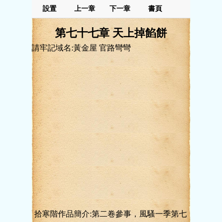
設置
上一章
下一章
書頁
第七十七章 天上掉餡餅
請牢記域名:黃金屋 官路彎彎
拾寒階作品簡介:第二卷參事，風騷一季第七