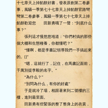
十七章天上掉餡餅好書，發表原創第二卷參
事，風騷一季第七十七章天上掉餡餅官路彎
彎第二卷參事，風騷一季第七十七章天上掉
餡餅歡迎您 田新勇哦了一聲：“到底什么
事？”
張列這才慢悠悠地道：“你們村搞的那些
個大棚和生態種養，你都懂吧？”
“懂啊，都是李書記領導我們一手搞起來
的。[]”
“嗯，這就行了，記住，在馬書記面前，
千萬別提李毅的名字。”
“為什么？”
“別問為什么，有你的好處”
于是就冷了場，相跟著來到二號樓的三
樓，進到最里面。
田新勇有些緊張的整了整身上的衣裳，