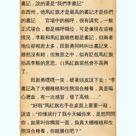
書記，說的還是“我們李書記”
在西州，他馬紅旗才是最高的書記才是你們
的書記 官場中的稱呼，很有講究，一般
正式場合，都是稱呼職位，可是像現在這種
情況，李毅和馬紅旗雖然都是書記，但兩者
地位卻相差太多，田新勇同時叫出書記來，
雖然沒有錯，但無形之中，似有貶低馬紅旗
抬高李毅的意思。{}馬紅旗當然會不高興
了。
田新勇嘿嘿一笑，硬著頭皮說下去：“李
書記為了大棚種植和生態混合種養，真是嘔
心瀝血，有一次感冒，發了高燒……”
“好啦”馬紅旗右手在桌面上重重一敲，
說道：“你懂就行了我今天喊你來，是想問問
你，如果叫你獨當一面，負責大棚種植和生
態混合種養，你能勝任吧？”