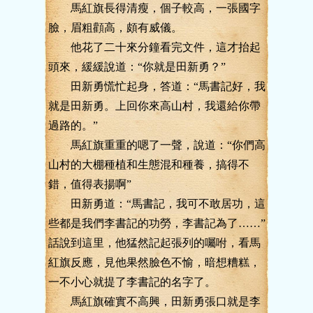
馬紅旗長得清瘦，個子較高，一張國字
臉，眉粗顴高，頗有威儀。
他花了二十來分鐘看完文件，這才抬起
頭來，緩緩說道：“你就是田新勇？”
田新勇慌忙起身，答道：“馬書記好，我
就是田新勇。上回你來高山村，我還給你帶
過路的。”
馬紅旗重重的嗯了一聲，說道：“你們高
山村的大棚種植和生態混和種養，搞得不
錯，值得表揚啊”
田新勇道：“馬書記，我可不敢居功，這
些都是我們李書記的功勞，李書記為了……”
話說到這里，他猛然記起張列的囑咐，看馬
紅旗反應，見他果然臉色不愉，暗想糟糕，
一不小心就提了李書記的名字了。
馬紅旗確實不高興，田新勇張口就是李