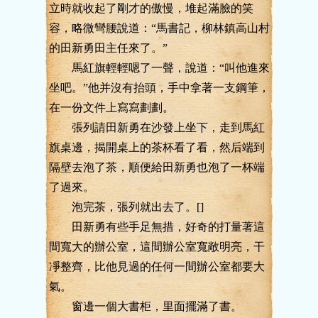
立時就收起了剛才的傲慢，堆起滿臉的笑
容，略微彎腰說道：“馬書記，柳林鎮高山村
的田新勇田主任來了。”
馬紅旗輕輕嗯了一聲，說道：“叫他進來
坐吧。”他并沒有抬頭，手中拿著一支鋼筆，
在一份文件上寫寫劃劃。
張列請田新勇在沙發上坐下，走到馬紅
旗桌邊，揭開桌上的茶杯看了看，然后端到
隔壁去泡了茶，順便給田新勇也泡了一杯端
了過來。
泡完茶，張列就出去了。[]
田新勇有些手足無措，好奇的打量著這
間寬大的辦公室，這間辦公室寬敞明亮，干
凈整齊，比他見過的任何一間辦公室都要大
氣。
窗邊一個大書柜，里面擺滿了書。