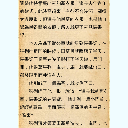
這是他特意翻出來的新衣服，還是去年過年
的款式，此時穿起來，有些不合時節，顯得
太過厚重，但這是他最新的衣服，也是他自
認為最得體的衣服，所以就穿了來見馬書
記。
本以為進了辦公室就能見到馬書記，在
張列推房門的時候，田新勇就醞釀了半天，
馬書記三個字在嗓子眼打了半天轉，房門一
開，他跟著馬列走進去，馬上就要喊出口，
卻發現里面并沒有人。
他剛喊了一個馬字，就收住了口。
張列瞄了他一眼，說道：“這是我的辦公
室，馬書記的在隔壁。”他走到一扇小門前，
輕輕的敲敲，里面傳來一個渾厚的男中音：
“進來”
張列這才領著田新勇進去，一進門，他