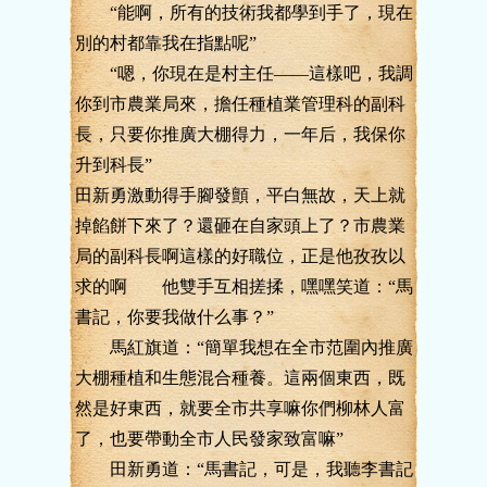
“能啊，所有的技術我都學到手了，現在
別的村都靠我在指點呢”
“嗯，你現在是村主任——這樣吧，我調
你到市農業局來，擔任種植業管理科的副科
長，只要你推廣大棚得力，一年后，我保你
升到科長”
田新勇激動得手腳發顫，平白無故，天上就
掉餡餅下來了？還砸在自家頭上了？市農業
局的副科長啊這樣的好職位，正是他孜孜以
求的啊 他雙手互相搓揉，嘿嘿笑道：“馬
書記，你要我做什么事？”
馬紅旗道：“簡單我想在全市范圍內推廣
大棚種植和生態混合種養。這兩個東西，既
然是好東西，就要全市共享嘛你們柳林人富
了，也要帶動全市人民發家致富嘛”
田新勇道：“馬書記，可是，我聽李書記