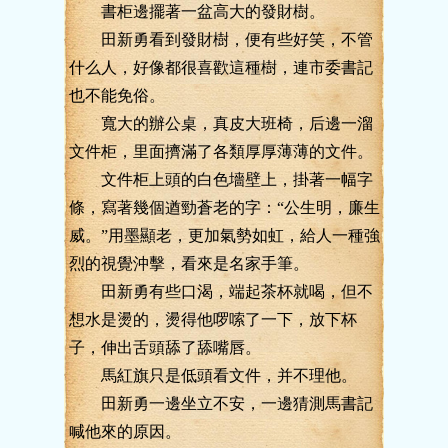
書柜邊擺著一盆高大的發財樹。
田新勇看到發財樹，便有些好笑，不管
什么人，好像都很喜歡這種樹，連市委書記
也不能免俗。
寬大的辦公桌，真皮大班椅，后邊一溜
文件柜，里面擠滿了各類厚厚薄薄的文件。
文件柜上頭的白色墻壁上，掛著一幅字
條，寫著幾個遒勁蒼老的字：“公生明，廉生
威。”用墨顯老，更加氣勢如虹，給人一種強
烈的視覺沖擊，看來是名家手筆。
田新勇有些口渴，端起茶杯就喝，但不
想水是燙的，燙得他啰嗦了一下，放下杯
子，伸出舌頭舔了舔嘴唇。
馬紅旗只是低頭看文件，并不理他。
田新勇一邊坐立不安，一邊猜測馬書記
喊他來的原因。