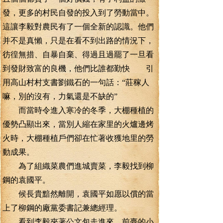
發，更多的村民自發的投入到了勞動當中。
這讓李毅對農民有了一個全新的認識。他們
并不是真懶，只是在看不到出路的情況下，
彷徨無措、自暴自棄、得過且過罷了一旦看
到發財致富的良機，他們比誰都勤快 引
用高山村村支書劉鐵石的一句話：“莊稼人
嘛，別的沒有，力氣還是不缺的”
而當時令進入寒冷的冬季，大棚種植的
優勢凸顯出來，當別人縮在家里的火爐邊烤
火時，大棚種植戶們卻在忙著收獲地里的勞
動成果。
為了組織菜農們進城賣菜，李毅找到柳
鋼的袁國平。
候長貴黯然離開，袁國平如愿以償的當
上了柳鋼的廠黨委書記兼總經理。
看到李毅夾著公文包走進來，前臺的小