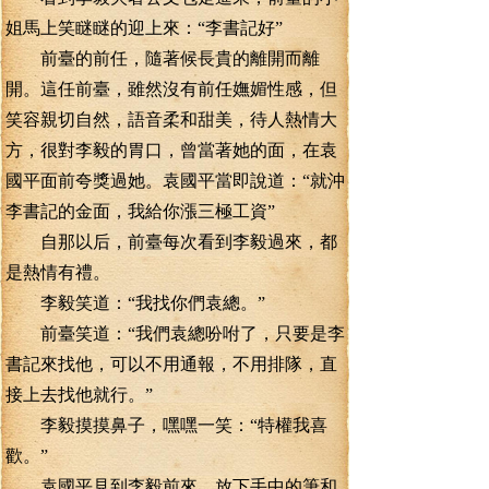
姐馬上笑瞇瞇的迎上來：“李書記好”
前臺的前任，隨著候長貴的離開而離
開。這任前臺，雖然沒有前任嫵媚性感，但
笑容親切自然，語音柔和甜美，待人熱情大
方，很對李毅的胃口，曾當著她的面，在袁
國平面前夸獎過她。袁國平當即說道：“就沖
李書記的金面，我給你漲三極工資”
自那以后，前臺每次看到李毅過來，都
是熱情有禮。
李毅笑道：“我找你們袁總。”
前臺笑道：“我們袁總吩咐了，只要是李
書記來找他，可以不用通報，不用排隊，直
接上去找他就行。”
李毅摸摸鼻子，嘿嘿一笑：“特權我喜
歡。”
袁國平見到李毅前來，放下手中的筆和