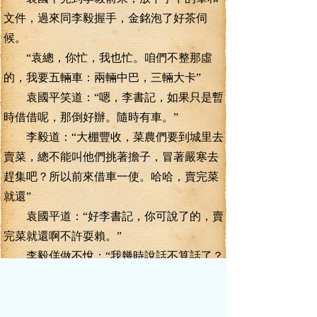
文件，過來同李毅握手，金銘泡了好茶伺
候。
“袁總，你忙，我也忙。咱們不整那虛
的，我要五輛車：兩輛中巴，三輛大卡”
袁國平笑道：“嗯，李書記，如果只是暫
時借借呢，那倒好辦。隨時有車。”
李毅道：“大棚豐收，菜農們要到城里去
賣菜，總不能叫他們挑著擔子，冒著嚴寒去
趕集吧？所以前來借車一使。哈哈，賣完菜
就還”
袁國平道：“好李書記，你可說了的，賣
完菜就還啊不許耍賴。”
李毅佯做不悅：“我幾時說話不算話了？
這樣吧，金秘書，你做個見證，如果菜農賣
完了菜，我不還車的話，我就灌下五斤黃河
大曲”