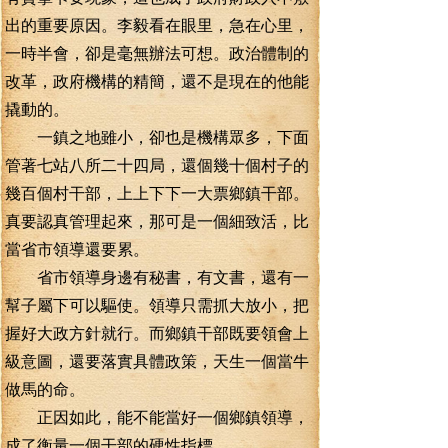
出的重要原因。李毅看在眼里，急在心里，
一時半會，卻是毫無辦法可想。政治體制的
改革，政府機構的精簡，還不是現在的他能
撬動的。
一鎮之地雖小，卻也是機構眾多，下面
管著七站八所二十四局，還個幾十個村子的
幾百個村干部，上上下下一大票鄉鎮干部。
真要認真管理起來，那可是一個細致活，比
當省市領導還要累。
省市領導身邊有秘書，有文書，還有一
幫子屬下可以驅使。領導只需抓大放小，把
握好大政方針就行。而鄉鎮干部既要領會上
級意圖，還要落實具體政策，天生一個當牛
做馬的命。
正因如此，能不能當好一個鄉鎮領導，
成了衡量一個干部的硬性指標。