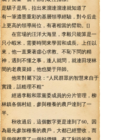
是騾子是馬，拉出來溜達溜達就知道了
有一筆濃墨重彩的基層領導經驗，對今后走
上更高的領導崗位，有著相當的臂助。[]
在官場的汪洋大海里，李毅只能算是一
只小蝦米，需要時間來學習和成長。上任以
來，他一直秉著虛心求教、不恥下問的精
神，遇到不懂之事，逢人就問，就連田埂林
間的老農菜婦，他也樂于拜師。
他常對屬下說：“人民群眾的智慧來自于
實踐，話糙理不粗”
經過李毅和眾黨委成員的分片管理，柳
林鎮各個村組，參與種養的農戶達到了一
半。
秋收過后，這個數字更是達到了60。因
為最先參加種養的農戶，大都已經豐收，而
且個個都賣了一個好價錢，有了利益的激