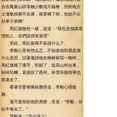
合在鳳凰山區等極少數地方栽種，別的地方
土壤氣候都不合適，就算種了樹，也結不出
好果子來啊”
馬紅旗臉色一緩，說道：“我也是個講道
理的人，你們說得有道理”
至此，馬紅旗再不多說什么了。
李毅心里有些忐忑，不知道他到底是個
什么意思，試著邀請他在柳林留宿一晚時，
馬紅旗搖了搖手，拒絕了，從高山村出來，
吩咐司機，直接回了西州。薛雪等縣領導也
跟著走了。
看著市委車隊絕塵而去，李毅心情復
雜。
溫可嘉拍拍他的肩膀，笑道：“李毅，你
鉆牛角尖了。”
李毅道：“怎么說？”