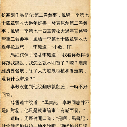
拾寒階作品簡介:第二卷參事，風騷一季第七
十四章豐收大過年好書，發表原創第二卷參
事，風騷一季第七十四章豐收大過年官路彎
彎第二卷參事，風騷一季第七十四章豐收大
過年歡迎您 李毅道：“不敢。[]”
馬紅旗伸手指著李毅道：“我看你敢得很
你跟我說說，我怎么就不明智了？嗯？農業
經濟要發展，除了大力發展種植和養殖業，
還有什么辦法？”
李毅沒想到他說翻臉就翻臉，一時不好
回答。
薛雪連忙說道：“馬書記，李毅同志并不
是針對您，他只是就事論事，有感而發。”
這時，周厚健開口道：“是啊，馬書記，
就拿我們柳林鎮一地來說吧，獼猴桃就只適