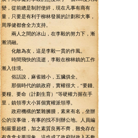
變，從前總是制肘使絆，現在凡事有商有
量，只要是有利于柳林發展的計劃和大事，
周厚健都會全力支持。
兩人之間的冰山，在李毅的努力下，漸
漸消融。
化敵為友，這是李毅一貫的作風。
時間飛快的流逝，李毅在柳林鎮的工作
漸入佳境。
俗話說，麻雀雖小，五臟俱全。
那個時代的鎮政府，實權很大，“要錢、
要糧、要命（計劃生育）”等硬權力握在手
里，鎮領導大小算個實權派領導。
政府機構的繁雜臃腫，素來有名，坐辦
公的沒事做，有事的找不到辦公地。人員編
制嚴重超標，加之素質良莠不齊，難免存在
有貪拿卡要現象，這也成了政府財政入不敷