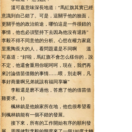
溫可嘉意味深長地道：“馬紅旗其實已經
意識到自己錯了。可是，這關乎他的臉面，
更關乎他的政治前途，哪怕這是一件很錯的
事情，他也必須堅持下去因為他沒有退路”
李毅不得不同意他的分析。心想在權力家庭
里熏陶長大的人，看問題還是不同啊 溫
可嘉道：“好啦，馬紅旗不會怎么樣你的，說
不定，他還會重用你呢呵呵，現在，我們再
來討論借苗借雞的事情……喂，別走啊，凡
事好商量啊兄弟就該有福同享嘛”
李毅還是磨不過他，答應了他的借苗借
雞要求。{}
楓林鎮是他娘家所在地，他也很希望看
到楓林鎮能有一個不錯的發展。
接下來，所有的工作開始有序的順利發
展，周厚健對李毅的態度來了一個180度大轉