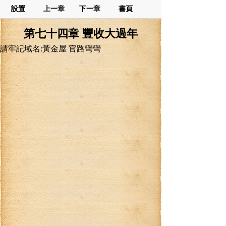
設置
上一章
下一章
書頁
第七十四章 豐收大過年
請牢記域名:黃金屋 官路彎彎