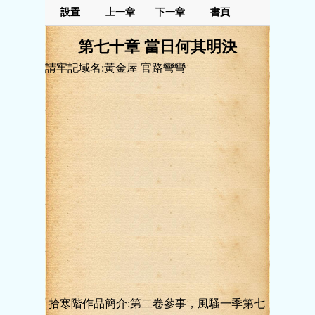
設置
上一章
下一章
書頁
第七十章 當日何其明決
請牢記域名:黃金屋 官路彎彎
拾寒階作品簡介:第二卷參事，風騷一季第七