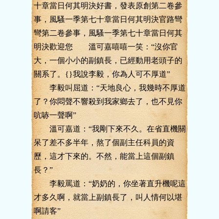
十章當日何其明決好書，發表原創第二卷參
事，風騷一季第七十章當日何其明決官路彎
彎第二卷參事，風騷一季第七十章當日何其
明決歡迎您 溫可嘉嘻嘻一笑：“沒你官
大，一個小小的副鎮長，已經動用老頭子的
關系了。{}我說李毅，你為人可不厚道”
李毅叫屈道：“天地良心，我幾時不厚道
了？你悶聲不響殺到我家鄉去了，也不見你
吭哧一聲啊”
溫可嘉道：“我剛下來不久。在省直機關
呆了差不多半年，熬了個副主任科員的資
歷，這才下來的。不然，能當上這個副鎮
長？”
李毅罵道：“奶奶的，你坐著直升機呢這
才多久啊，就當上副鎮長了，叫人情何以堪
啊請客”