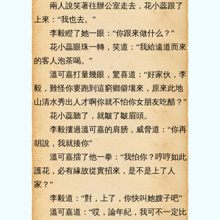
兩人說笑著往辦公室走去，花小蕊跟了
上來：“我也去。”
李毅瞪了她一眼：“你跟來做什么？”
花小蕊眼珠一轉，笑道：“我給遠道而來
的客人泡茶喝。”
溫可嘉打量幾眼，驚喜道：“好家伙，李
毅，難怪你要跑到這窮鄉僻壤來，原來此地
山清水秀出人才啊你就不怕你女朋友吃醋？”
花小蕊聽了，就皺了皺眉頭。
李毅摟過溫可嘉的肩膀，威脅道：“你再
胡說，我就揍你”
溫可嘉擂了他一拳：“我怕你？哼哼如此
護花，必有緣故從實招來，是不是上了人
家？”
李毅道：“對，上了，你快叫她嫂子吧”
溫可嘉道：“哎，論年紀，我可不一定比