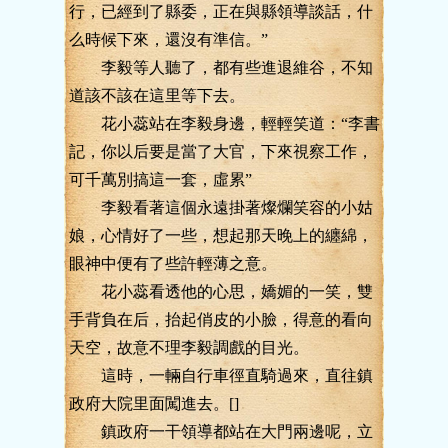
行，已經到了縣委，正在與縣領導談話，什
么時候下來，還沒有準信。”
李毅等人聽了，都有些進退維谷，不知
道該不該在這里等下去。
花小蕊站在李毅身邊，輕輕笑道：“李書
記，你以后要是當了大官，下來視察工作，
可千萬別搞這一套，虛累”
李毅看著這個永遠掛著燦爛笑容的小姑
娘，心情好了一些，想起那天晚上的纏綿，
眼神中便有了些許輕薄之意。
花小蕊看透他的心思，嬌媚的一笑，雙
手背負在后，抬起俏皮的小臉，得意的看向
天空，故意不理李毅調戲的目光。
這時，一輛自行車徑直騎過來，直往鎮
政府大院里面闖進去。[]
鎮政府一干領導都站在大門兩邊呢，立