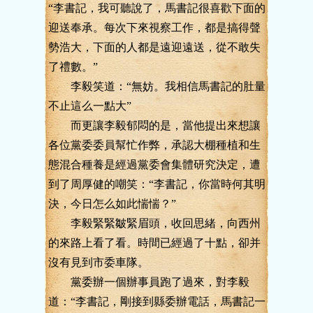
“李書記，我可聽說了，馬書記很喜歡下面的
迎送奉承。每次下來視察工作，都是搞得聲
勢浩大，下面的人都是遠迎遠送，從不敢失
了禮數。”
李毅笑道：“無妨。我相信馬書記的肚量
不止這么一點大”
而更讓李毅郁悶的是，當他提出來想讓
各位黨委委員幫忙作弊，承認大棚種植和生
態混合種養是經過黨委會集體研究決定，遭
到了周厚健的嘲笑：“李書記，你當時何其明
決，今日怎么如此惴惴？”
李毅緊緊皺緊眉頭，收回思緒，向西州
的來路上看了看。時間已經過了十點，卻并
沒有見到市委車隊。
黨委辦一個辦事員跑了過來，對李毅
道：“李書記，剛接到縣委辦電話，馬書記一