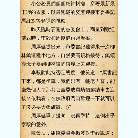
小公務員們個個精神抖擻，穿著最新最
干凈的衣服，以最飽滿的姿態迎接市委書記
馬紅旗等領導的視察。
昨天臨時召開的黨委會上，商量到歡迎
儀式時，李毅和周厚健再起摩擦。
周厚健提出來，市委書記難得來一次柳
林鎮這種小地方，自然要高規格接待，鎮領
導班子要到柳林鎮的鎮界上去迎接。
李毅對此持否定態度，他笑道：“馬書記
下來，都是坐車，我們只有一輛老吉普，能
坐幾個人？那其它黨委成員騎個腳踏車去迎
接？依我看，在鎮政府門口歡迎一下就可以
了沒必要大張旗鼓。()”
周厚健爭了幾句，沒再堅持，這倒出乎
李毅的意外。
散會后，組織委員金振波對李毅說道：