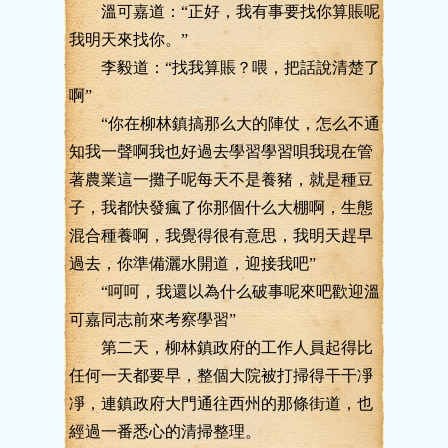
溫可嘉道：“正好，我有事要找你算賬呢
我明天來找你。”
李毅道：“找我算賬？喂，把話說清楚了
啊”
“你在柳林鎮搞那么大的陣仗，怎么不通
知我一聲啊我也好過去學習學習唄我現在管
著農業這一攤子呢每天不是養豬，就是種豆
子，我都快發瘋了你那個什么大棚啊，生態
混合種養啊，我覺得很有意思，我明天趕早
過去，你準備灑水開道，迎接我吧”
“呵呵，我還以為什么破事呢來吧歡迎溫
可嘉同志前來考察學習”
第二天，柳林鎮政府的工作人員起得比
任何一天都要早，整個大院被打掃得干干凈
凈，連鎮政府大門通往西州的那條街道，也
經過一番悉心的清掃整理。