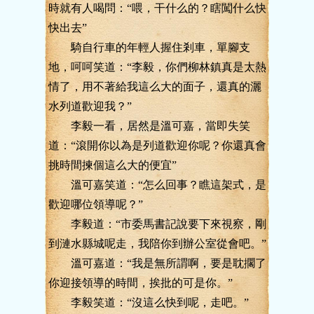
時就有人喝問：“喂，干什么的？瞎闖什么快
快出去”
騎自行車的年輕人握住剎車，單腳支
地，呵呵笑道：“李毅，你們柳林鎮真是太熱
情了，用不著給我這么大的面子，還真的灑
水列道歡迎我？”
李毅一看，居然是溫可嘉，當即失笑
道：“滾開你以為是列道歡迎你呢？你還真會
挑時間揀個這么大的便宜”
溫可嘉笑道：“怎么回事？瞧這架式，是
歡迎哪位領導呢？”
李毅道：“市委馬書記說要下來視察，剛
到漣水縣城呢走，我陪你到辦公室從會吧。”
溫可嘉道：“我是無所謂啊，要是耽擱了
你迎接領導的時間，挨批的可是你。”
李毅笑道：“沒這么快到呢，走吧。”