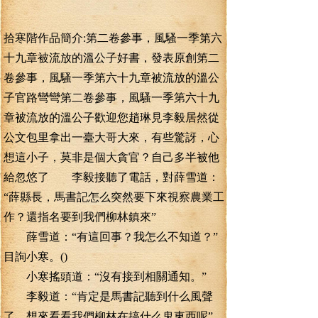
拾寒階作品簡介:第二卷參事，風騷一季第六
十九章被流放的溫公子好書，發表原創第二
卷參事，風騷一季第六十九章被流放的溫公
子官路彎彎第二卷參事，風騷一季第六十九
章被流放的溫公子歡迎您趙琳見李毅居然從
公文包里拿出一臺大哥大來，有些驚訝，心
想這小子，莫非是個大貪官？自己多半被他
給忽悠了 李毅接聽了電話，對薛雪道：
“薛縣長，馬書記怎么突然要下來視察農業工
作？還指名要到我們柳林鎮來”
薛雪道：“有這回事？我怎么不知道？”
目詢小寒。()
小寒搖頭道：“沒有接到相關通知。”
李毅道：“肯定是馬書記聽到什么風聲
了，想來看看我們柳林在搞什么鬼東西呢”