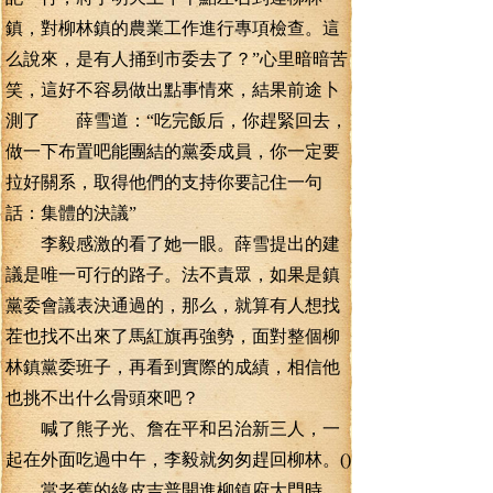
鎮，對柳林鎮的農業工作進行專項檢查。這
么說來，是有人捅到市委去了？”心里暗暗苦
笑，這好不容易做出點事情來，結果前途卜
測了 薛雪道：“吃完飯后，你趕緊回去，
做一下布置吧能團結的黨委成員，你一定要
拉好關系，取得他們的支持你要記住一句
話：集體的決議”
李毅感激的看了她一眼。薛雪提出的建
議是唯一可行的路子。法不責眾，如果是鎮
黨委會議表決通過的，那么，就算有人想找
茬也找不出來了馬紅旗再強勢，面對整個柳
林鎮黨委班子，再看到實際的成績，相信他
也挑不出什么骨頭來吧？
喊了熊子光、詹在平和呂治新三人，一
起在外面吃過中午，李毅就匆匆趕回柳林。()
當老舊的綠皮吉普開進柳鎮府大門時，