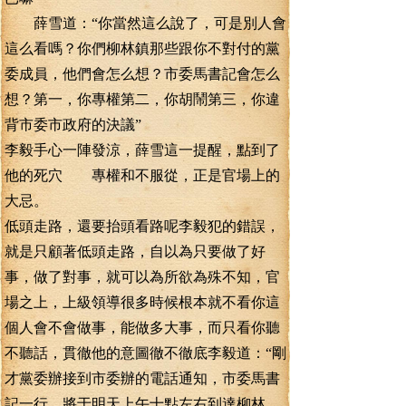
薛雪道：“你當然這么說了，可是別人會
這么看嗎？你們柳林鎮那些跟你不對付的黨
委成員，他們會怎么想？市委馬書記會怎么
想？第一，你專權第二，你胡鬧第三，你違
背市委市政府的決議”
李毅手心一陣發涼，薛雪這一提醒，點到了
他的死穴 專權和不服從，正是官場上的
大忌。
低頭走路，還要抬頭看路呢李毅犯的錯誤，
就是只顧著低頭走路，自以為只要做了好
事，做了對事，就可以為所欲為殊不知，官
場之上，上級領導很多時候根本就不看你這
個人會不會做事，能做多大事，而只看你聽
不聽話，貫徹他的意圖徹不徹底李毅道：“剛
才黨委辦接到市委辦的電話通知，市委馬書
記一行，將于明天上午十點左右到達柳林