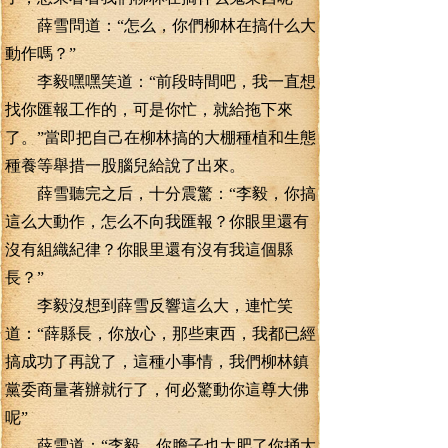
薛雪問道：“怎么，你們柳林在搞什么大
動作嗎？”
李毅嘿嘿笑道：“前段時間吧，我一直想
找你匯報工作的，可是你忙，就給拖下來
了。”當即把自己在柳林搞的大棚種植和生態
種養等舉措一股腦兒給說了出來。
薛雪聽完之后，十分震驚：“李毅，你搞
這么大動作，怎么不向我匯報？你眼里還有
沒有組織紀律？你眼里還有沒有我這個縣
長？”
李毅沒想到薛雪反響這么大，連忙笑
道：“薛縣長，你放心，那些東西，我都已經
搞成功了再說了，這種小事情，我們柳林鎮
黨委商量著辦就行了，何必驚動你這尊大佛
呢”
薛雪道：“李毅，你膽子也太肥了你捅大