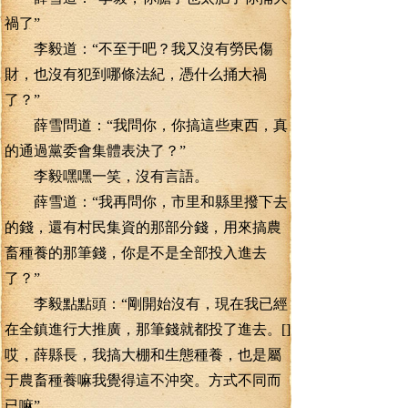
禍了”
李毅道：“不至于吧？我又沒有勞民傷
財，也沒有犯到哪條法紀，憑什么捅大禍
了？”
薛雪問道：“我問你，你搞這些東西，真
的通過黨委會集體表決了？”
李毅嘿嘿一笑，沒有言語。
薛雪道：“我再問你，市里和縣里撥下去
的錢，還有村民集資的那部分錢，用來搞農
畜種養的那筆錢，你是不是全部投入進去
了？”
李毅點點頭：“剛開始沒有，現在我已經
在全鎮進行大推廣，那筆錢就都投了進去。[]
哎，薛縣長，我搞大棚和生態種養，也是屬
于農畜種養嘛我覺得這不沖突。方式不同而
已嘛”