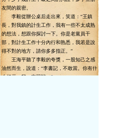
友間的親密。
李毅從辦公桌后走出來，笑道：“王鎮
長，對我鎮的計生工作，我有一些不太成熟
的想法，想跟你探討一下。你是老黨員干
部，對計生工作十分內行和熟悉，我若是說
得不對的地方，請你多多指正。”
王海平聽了李毅的夸獎，一股知己之感
油然而生，說道：“李書記，不敢當。你有什
么指示，我一定照辦。”
李毅親自泡了一杯茶，端給王海平，請
他坐下，說道：“我在想，有沒有一種更好的
更高效的長效機制，來完成計生工作。”
王海平道：“李書記，計生工作不都是這
么做的嗎？不抬家私不拆屋，沒人把我們當
回事”
李毅道：“這樣不是長久之計，也不利于