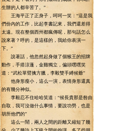
生辦的人都辛苦了。”
王海平正了正身子，呵呵一笑：“這是我
們份內的工作，比起李書記來，我們還差得
太遠。現在整個西州都瘋傳呢，那句話怎么
說來著？呼的，是這樣的，我給你表演一
下。”
說著話，他忽然起身做了個猴王的招牌
動作，手搭涼蓬，金雞獨立，偏頭嘿嘿笑
道：“武松單臂擒方臘，李毅雙手縛候爺”
他身形瘦小，這么一演，表情身形還真
的有幾分神似。
李毅忍不住哈哈笑道：“候長貴那是咎由
自取，我可沒做什么事情，要說功勞，也是
胡所他們的”
這么一鬧，兩人之間的距離又縮短了幾
分，少了幾許上下級之間的拘謹，多了些朋