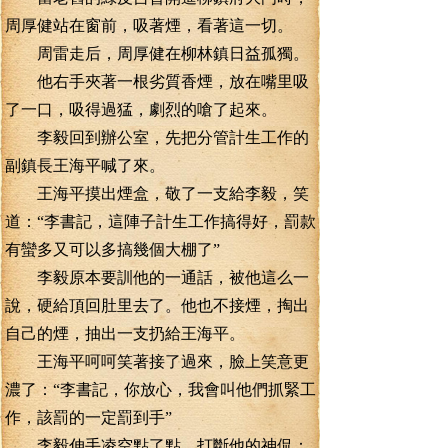
周厚健站在窗前，吸著煙，看著這一切。
周雷走后，周厚健在柳林鎮日益孤獨。
他右手夾著一根劣質香煙，放在嘴里吸
了一口，吸得過猛，劇烈的嗆了起來。
李毅回到辦公室，先把分管計生工作的
副鎮長王海平喊了來。
王海平摸出煙盒，敬了一支給李毅，笑
道：“李書記，這陣子計生工作搞得好，罰款
有蠻多又可以多搞幾個大棚了”
李毅原本要訓他的一通話，被他這么一
說，硬給頂回肚里去了。他也不接煙，掏出
自己的煙，抽出一支扔給王海平。
王海平呵呵笑著接了過來，臉上笑意更
濃了：“李書記，你放心，我會叫他們抓緊工
作，該罰的一定罰到手”
李毅伸手凌空點了點，打斷他的神侃：