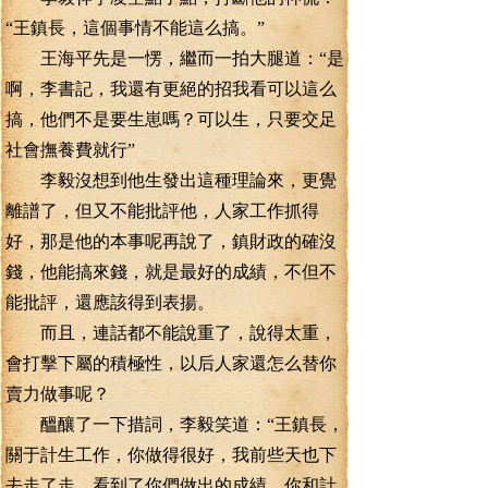
“王鎮長，這個事情不能這么搞。”
王海平先是一愣，繼而一拍大腿道：“是
啊，李書記，我還有更絕的招我看可以這么
搞，他們不是要生崽嗎？可以生，只要交足
社會撫養費就行”
李毅沒想到他生發出這種理論來，更覺
離譜了，但又不能批評他，人家工作抓得
好，那是他的本事呢再說了，鎮財政的確沒
錢，他能搞來錢，就是最好的成績，不但不
能批評，還應該得到表揚。
而且，連話都不能說重了，說得太重，
會打擊下屬的積極性，以后人家還怎么替你
賣力做事呢？
醞釀了一下措詞，李毅笑道：“王鎮長，
關于計生工作，你做得很好，我前些天也下
去走了走，看到了你們做出的成績，你和計