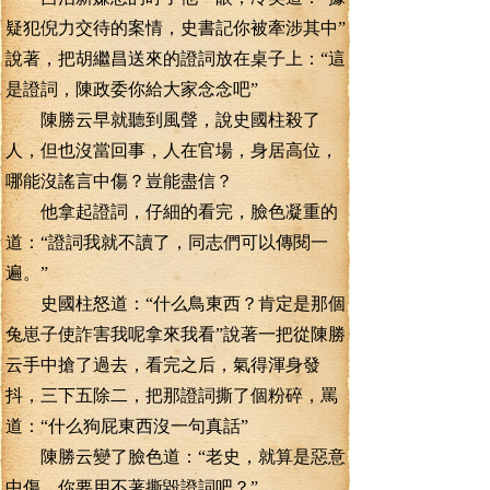
疑犯倪力交待的案情，史書記你被牽涉其中”
說著，把胡繼昌送來的證詞放在桌子上：“這
是證詞，陳政委你給大家念念吧”
陳勝云早就聽到風聲，說史國柱殺了
人，但也沒當回事，人在官場，身居高位，
哪能沒謠言中傷？豈能盡信？
他拿起證詞，仔細的看完，臉色凝重的
道：“證詞我就不讀了，同志們可以傳閱一
遍。”
史國柱怒道：“什么鳥東西？肯定是那個
兔崽子使詐害我呢拿來我看”說著一把從陳勝
云手中搶了過去，看完之后，氣得渾身發
抖，三下五除二，把那證詞撕了個粉碎，罵
道：“什么狗屁東西沒一句真話”
陳勝云變了臉色道：“老史，就算是惡意
中傷，你要用不著撕毀證詞吧？”