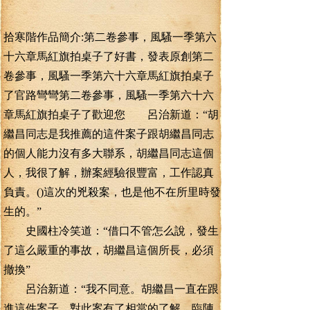
拾寒階作品簡介:第二卷參事，風騷一季第六
十六章馬紅旗拍桌子了好書，發表原創第二
卷參事，風騷一季第六十六章馬紅旗拍桌子
了官路彎彎第二卷參事，風騷一季第六十六
章馬紅旗拍桌子了歡迎您 呂治新道：“胡
繼昌同志是我推薦的這件案子跟胡繼昌同志
的個人能力沒有多大聯系，胡繼昌同志這個
人，我很了解，辦案經驗很豐富，工作認真
負責。()這次的兇殺案，也是他不在所里時發
生的。”
史國柱冷笑道：“借口不管怎么說，發生
了這么嚴重的事故，胡繼昌這個所長，必須
撤換”
呂治新道：“我不同意。胡繼昌一直在跟
進這件案子，對此案有了相當的了解，臨陣