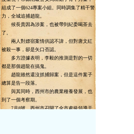
組成了一個624專案小組。同時調集了精干警
力，全城追捕趙龍。
候長貴因為涉案，也被帶到紀委喝茶去
了。
兩人對嫖宿案情供認不諱，但對唐文紅
被殺一事，卻是矢口否認。
多方證據表明，李毅的推測是對的一切
都是那個趙龍在搞鬼。
趙龍雖然還沒抓捕歸案，但是這件案子
總算是告一段落。
與其同時，西州市的農業種養發展，也
到了一個考察期。
7月8號，西州市召開了全市處級領導干
部座談會，在會議上，市委書記、市人大常
委會主任馬紅旗在出席會議并作重要講話。
會議由市長楊烈主持。盧志祥、景艷、查克