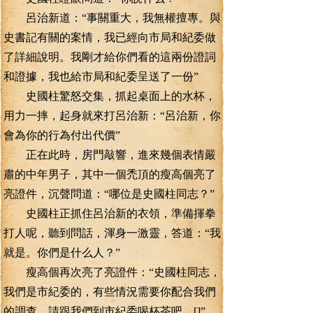
呂治新道：“事關重大，我無權擅專。與
史書記有關的案情，我已經向市局和紀委做
了詳細說明。我剛才給你們看的這兩份證詞
和證據，我也給市局和紀委呈送了一份”
史國柱驚怒交集，抓起桌面上的水杯，
用力一摔，起身就來打呂治新：“呂治新，你
會為你的行為付出代價”
正在此時，房門敲響，進來幾個表情嚴
肅的中年男子，其中一個禿頂的瘦高個亮了
亮證件，沉聲問道：“哪位是史國柱同志？”
史國柱正抓住呂治新的衣領，準備揮拳
打人呢，聽到問話，渾身一激靈，答道：“我
就是。你們是什么人？”
瘦高個再次亮了亮證件：“史國柱同志，
我們是市紀委的，有些情況需要你配合我們
的調查，請跟我們到市紀委喝杯茶吧。[]”