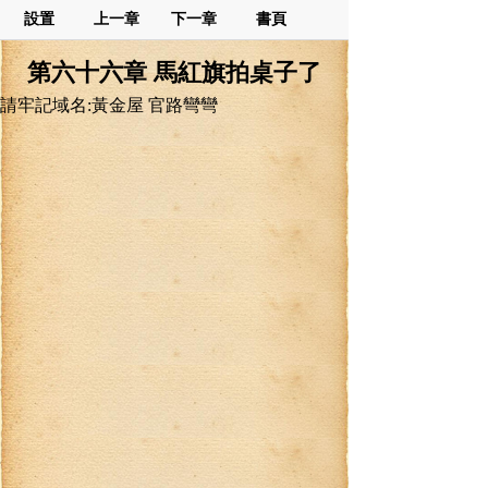
設置
上一章
下一章
書頁
第六十六章 馬紅旗拍桌子了
請牢記域名:黃金屋 官路彎彎