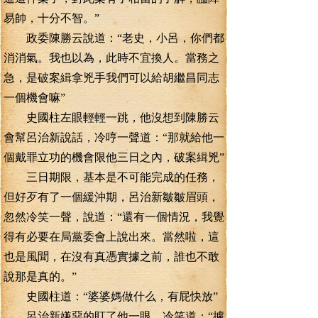
易帥，十分不智。”
政委陳勝云說道：“老史，小呂，你們都
消消氣。我也以為，此時不宜換人。當務之
急，是破案緝拿兇手我們可以給胡繼昌同志
一個機會嘛”
史國柱左眼輕輕一跳，他沒想到陳勝云
會幫呂治新說話，冷哼一聲道：“那就給他一
個戴罪立功的機會限他三日之內，破案緝兇”
三日期限，基本是不可能完成的任務，
但好歹有了一個緩沖期，呂治新皺皺眉頭，
忽然冷笑一聲，說道：“還有一個情況，我覺
得有必要在局黨委會上說出來。當然啦，這
也是風聞，在沒有真憑實據之前，誰也不敢
說那是真的。”
史國柱道：“婆婆媽做什么，有屁快放”
呂治新嫌惡的盯了他一眼，冷笑道：“據