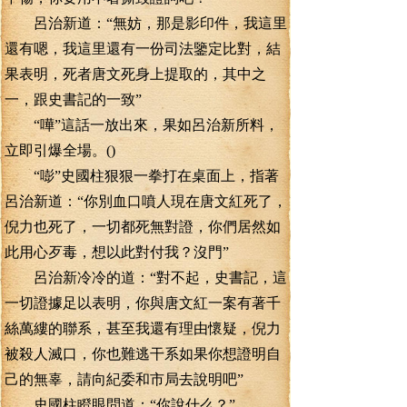
呂治新道：“無妨，那是影印件，我這里
還有嗯，我這里還有一份司法鑒定比對，結
果表明，死者唐文死身上提取的，其中之
一，跟史書記的一致”
“嘩”這話一放出來，果如呂治新所料，
立即引爆全場。()
“嘭”史國柱狠狠一拳打在桌面上，指著
呂治新道：“你別血口噴人現在唐文紅死了，
倪力也死了，一切都死無對證，你們居然如
此用心歹毒，想以此對付我？沒門”
呂治新冷冷的道：“對不起，史書記，這
一切證據足以表明，你與唐文紅一案有著千
絲萬縷的聯系，甚至我還有理由懷疑，倪力
被殺人滅口，你也難逃干系如果你想證明自
己的無辜，請向紀委和市局去說明吧”
史國柱瞪眼問道：“你說什么？”