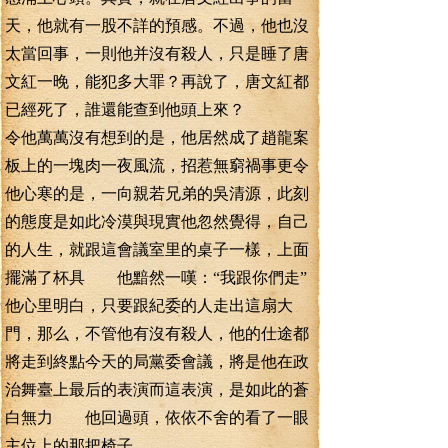
天，他就有一股不詳的預感。不過，他也沒
太當回事，一則他并沒有殺人，只是睡了唐
文紅一晚，能犯多大罪？再說了，唐文紅都
已經死了，誰還能查到他頭上來？
令他萬萬沒有想到的是，他居然成了趙龍案
板上的一塊肉一夜風流，招惹無窮禍事更令
他心寒的是，一向親若兄弟的吳清源，此刻
的態度是如此冷漠與現實他忽然覺得，自己
的人生，就跟這會議室里的桌子一樣，上面
擺滿了杯具 他黯然一嘆：“我跟你們走”
他心里明白，只要跟紀委的人走出這扇大
門，那么，不管他有沒有殺人，他的仕途都
將走到終點今天的局黨委會議，將是他在政
治舞臺上最后的表演而這表演，是如此的蒼
白無力 他回過頭，依依不舍的看了一眼
主位上的那把椅子。