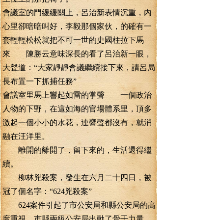
會議室的門緩緩關上，呂治新表情沉重，內
心里卻暗暗叫好，李毅那個家伙，的確有一
套輕輕松松就把不可一世的史國柱拉下馬
來 陳勝云意味深長的看了呂治新一眼，
大聲道：“大家靜靜會議繼續接下來，請呂局
長布置一下抓捕任務”
會議室里馬上響起如雷的掌聲 一個政治
人物的下野，在這如海的官場體系里，頂多
激起一個小小的水花，連響聲都沒有，就消
融在汪洋里。
離開的離開了，留下來的，生活還得繼
續。
柳林兇殺案，發生在六月二十四日，被
冠了個名字：“624兇殺案”
624案件引起了市公安局和縣公安局的高
度重視，市縣兩級公安局出動了骨干力量，