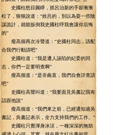
史國柱怒目圓睜，抓呂治新的手卻漸漸
松了，狠狠說道：“姓呂的，別以為耍一些陰
謀詭計，就能扳倒我史國柱哼我會讓你后悔
的”
瘦高個再次冷聲道：“史國柱同志，請配
合我們行動請吧”
史國柱道：“我是遭人誣陷的紀委的同
志，你們一定要明查啊”
瘦高個道：“是非曲直，我們自會詳查請
吧”
史國柱高聲叫道：“我要面見吳書記我有
話跟他說”
瘦高個道：“我們來之前，已經通知過吳
書記，吳書記表示，全力支持我們的工作。”
史國柱只覺渾身冰涼，一種深深的無助
感涌上心頭。其實，就在唐文紅出事的當