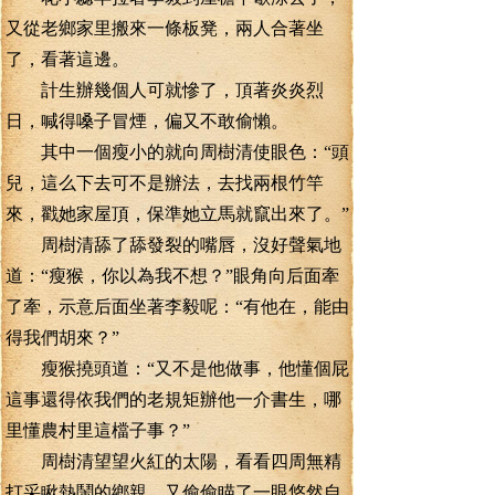
又從老鄉家里搬來一條板凳，兩人合著坐
了，看著這邊。
計生辦幾個人可就慘了，頂著炎炎烈
日，喊得嗓子冒煙，偏又不敢偷懶。
其中一個瘦小的就向周樹清使眼色：“頭
兒，這么下去可不是辦法，去找兩根竹竿
來，戳她家屋頂，保準她立馬就竄出來了。”
周樹清舔了舔發裂的嘴唇，沒好聲氣地
道：“瘦猴，你以為我不想？”眼角向后面牽
了牽，示意后面坐著李毅呢：“有他在，能由
得我們胡來？”
瘦猴撓頭道：“又不是他做事，他懂個屁
這事還得依我們的老規矩辦他一介書生，哪
里懂農村里這檔子事？”
周樹清望望火紅的太陽，看看四周無精
打采瞅熱鬧的鄉親，又偷偷瞄了一眼悠然自