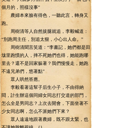
個月的，照樣沒事”
農婦本來臉有得色，一聽此言，轉身又
跑。
周樹清等人自然拔腿就追，李毅喊道：
“別跑周主任，別追太狠，小心出人命。”
周樹清聞言笑道：“李書記，她們都是田
垅里跑慣的人，摔不死她們也得，她能跑哪
里去？還不是回家躲著？我們慢慢走，她跑
不遠兄弟們，悠著點”
眾人哄然答應。
李毅看著這幫子后生小子，不由得納
悶，計生辦這個同婦女同志打交道的部門，
怎么全是男同志？上次去開會，下面坐著不
少女同志啊，怎么不派她們下來？
眾人遠遠地跟著農婦，既不跟太緊，也
不讓她脫離視線。{}