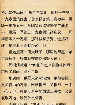
拾寒階作品簡介:第二卷參事，風騷一季第五
十九章國策好書，發表原創第二卷參事，風
騷一季第五十九章國策官路彎彎第二卷參
事，風騷一季第五十九章國策歡迎您 周
樹清等人一跑動，那邊似有所覺，也扭著
腰，挺著肚子跑動起來。{}
但她挺著一個大肚子，哪里跑得贏一眾
年輕后生，很快就被周樹清等人追上。
周樹清喊道：“你跑什么？你跑得掉嗎？
跑得了和尚，跑不了廟”
那農婦一瞅眾人來勢洶洶，更加害怕，
更加賣力的跑動。田埂很窄，又很滑，一不
小心，仰天摔倒，所幸地面泥土濕軟，又是
屁股著地，沒受什么傷害。
李毅大叫道：“別跑了小心肚里的孩