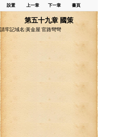
設置
上一章
下一章
書頁
第五十九章 國策
請牢記域名:黃金屋 官路彎彎