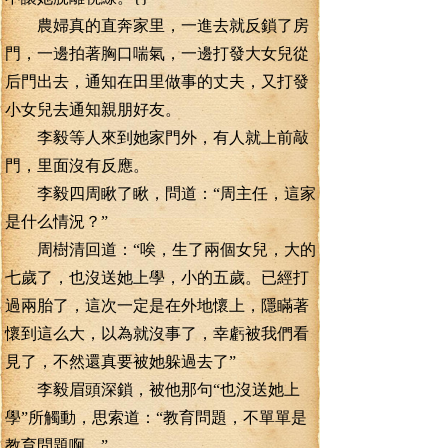
農婦真的直奔家里，一進去就反鎖了房
門，一邊拍著胸口喘氣，一邊打發大女兒從
后門出去，通知在田里做事的丈夫，又打發
小女兒去通知親朋好友。
李毅等人來到她家門外，有人就上前敲
門，里面沒有反應。
李毅四周瞅了瞅，問道：“周主任，這家
是什么情況？”
周樹清回道：“唉，生了兩個女兒，大的
七歲了，也沒送她上學，小的五歲。已經打
過兩胎了，這次一定是在外地懷上，隱瞞著
懷到這么大，以為就沒事了，幸虧被我們看
見了，不然還真要被她躲過去了”
李毅眉頭深鎖，被他那句“也沒送她上
學”所觸動，思索道：“教育問題，不單單是
教育問題啊。”