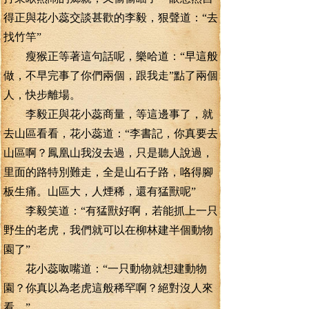
得正與花小蕊交談甚歡的李毅，狠聲道：“去
找竹竿”
瘦猴正等著這句話呢，樂哈道：“早這般
做，不早完事了你們兩個，跟我走”點了兩個
人，快步離場。
李毅正與花小蕊商量，等這邊事了，就
去山區看看，花小蕊道：“李書記，你真要去
山區啊？鳳凰山我沒去過，只是聽人說過，
里面的路特別難走，全是山石子路，咯得腳
板生痛。山區大，人煙稀，還有猛獸呢”
李毅笑道：“有猛獸好啊，若能抓上一只
野生的老虎，我們就可以在柳林建半個動物
園了”
花小蕊呶嘴道：“一只動物就想建動物
園？你真以為老虎這般稀罕啊？絕對沒人來
看。”