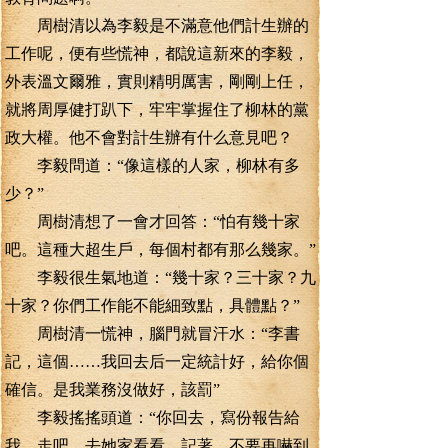
周樹清以為李毅是不滿意他們計生辦的
工作呢，便有些慌神，都說這新來的李毅，
外表溫文爾雅，實則精明厲害，剛剛上任，
就將周厚健打趴下，牢牢掌握住了柳林的黨
政大權。他不會對計生辦有什么意見吧？
李毅問道：“像這樣的人家，柳林有多
少？”
周樹清想了一會才回答：“怕有幾十家
吧。這種大超生戶，每個村都有那么幾家。”
李毅很生氣地道：“幾十家？三十家？九
十家？你們工作能不能細致點，具體點？”
周樹清一慌神，腦門就冒汗水：“李書
記，這個……我回去后一定統計好，給你個
確信。是我業務沒做好，該罰”
李毅搖搖頭道：“你回去，寫份報告給
我。走吧，去她家看看，記著，不要再嚇到