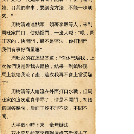
她。{}我們辦事，要講究方法，不能一味胡
來。”
周樹清連連點頭，領著李毅等人，來到
周旺家門口，使勁擂門，一邊大喊：“喂，周
旺家的，快開門，躲不是辦法，你打開門，
我們有事好商量嘛”
周旺家的在屋里答道：“你休想騙我，上
次你們說是帶我去體檢，結果一到鎮醫院，
馬上就給我流了產，這次我再不會上當受騙
了”
周樹清等人輪流在外面打口水戰，但周
旺家的這次還真學乖了，愣是不開門，初始
還回答幾句，后面干脆不理不睬，不聞不
問。
大半個小時下來，毫無辦法。
花小蕊早拉著李毅到屋檐下歇涼去了，