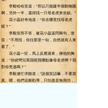
李毅哈哈笑道：“所以只能建半個動物園
啊，另外一半，還得找一只母老虎來坐鎮。”
花小蕊好奇地道：“你去哪里找母老虎
呢？”
李毅笑而不答，被花小蕊逼問兩句，便
笑：“不用找，你往那里一站，自然就有人來
看了。”
花小蕊一怔，馬上反應過來，捶他的胸
道：“你繞彎兒罵我呢我哪點像母老虎啊？我
對你兇過嗎？”
李毅連忙求饒道：“說個笑話嘛，不要當
真。嗯，他們這般勸導，只怕盡是無用功，
人家才不會跟他們理論呢得想個法子才行。”
花小蕊笑道：“你放心，他們有得是辦
法，你看，好戲來了。”
李毅看到剛才離開的瘦猴三人，一人扛