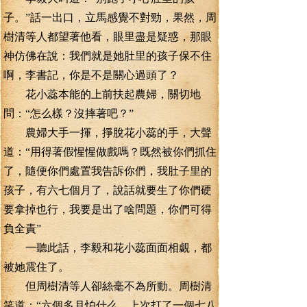
子。”話一出口，立馬感覺不對勁，果然，周
樹清等人都望著他看，眼里盡是疑惑，那眼
神仿佛在說：我們就是她肚里的孩子保不住
啊，李書記，你是不是關心過頭了？
花小蕊本能的上前扶起農婦，關切地
問：“怎么樣？沒摔著吧？”
農婦大手一揮，掙脫花小蕊的手，大聲
道：“用得著假惺惺做戲嗎？既然被你們抓住
了，隨便你們處置我告訴你們，我肚子里的
孩子，有六七個月了，說話就要生了你們硬
要拿掉也行，我要是出了啥問題，你們可得
負全責”
一聽此話，李毅和花小蕊面面相覷，都
被她震住了。
但周樹清等人卻絲毫不為所動。周樹清
笑道：“六個多月怕什么，上次打了一個七八