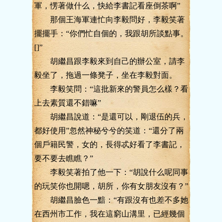
軍，愣著做什么，快給李書記看座倒茶啊”
那個王海軍連忙向李毅問好，李毅笑著
擺擺手：“你們忙自個的，我跟胡所談點事。
[]”
胡繼昌跟李毅來到自己的辦公室，請李
毅坐了，拖過一條凳子，坐在李毅對面。
李毅笑問：“這批新來的警員怎么樣？看
上去素質還不錯嘛”
胡繼昌說道：“是還可以，剛退伍的兵，
都好使用”忽然神秘兮兮的笑道：“還分了兩
個戶籍民警，女的，長得忒好看了李書記，
要不要去瞧瞧？”
李毅笑著拍了他一下：“胡說什么呢同事
的玩笑你也開嗯，胡所，你有女朋友沒有？”
胡繼昌臉色一黯：“有跟沒有也差不多她
在西州市工作，我在這窮山溝里，已經幾個