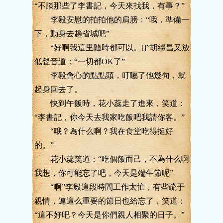
“不談那些了李書記，今天來找我，有事？”
李毅安慰的拍拍他的肩膀：“哦，準備一
下，動身去趟省城吧”
“好啊我這里隨時都可以。[]”胡繼昌又放
低聲音道：“一切都OK了”
李毅會心的點點頭，叮囑了他幾句，就
起身回去了。
快到午飯時，花小蕊走了進來，笑道：
“李書記，你今天去我家吃飯吧我請你客。”
“哦？為什么啊？我在食堂吃得挺好
的。”
花小蕊笑道：“吃個飯而己，不為什么啊
我想，你可能忘了吧，今天是端午節呢”
“啊”李毅這段時間工作太忙，有些疏于
親情，連這么重要的節日也給忘了，笑道：
“這不好吧？今天是你們親人相聚的日子。”