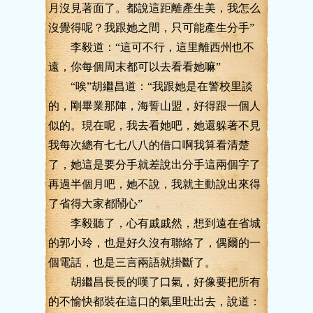
月沒見著面了。都說這距離產生美，我怎么
沒覺得呢？我跟她之間，只可能產生分手”
李毅道：“這可不行，這里離西州也不
遠，你每個周末都可以去看看她嘛”
“唉”胡繼昌道：“我跟她是在警校里談
的，剛畢業那陣，海誓山盟，好得跟一個人
似的。現在呢，我去看她吧，她還躲著不見
我每次總有七七八八的借口啊我算看清楚
了，她這是要分手就差說出分手這兩個字了
再過半個月吧，她不說，我就主動說出來得
了省得大家都鬧心”
李毅聽了，心有戚戚然，想到遠在省城
的郭小玲，也是好久沒有聯絡了，偶爾的一
個電話，也是三言兩語就掛斷了。
胡繼昌長長的嘆了口氣，好像要把所有
的不愉快都裝在這口的氣里吐出去，說道：