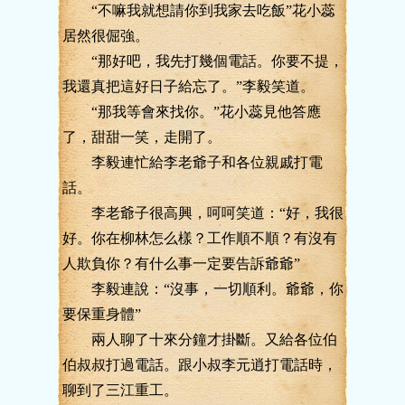
“不嘛我就想請你到我家去吃飯”花小蕊
居然很倔強。
“那好吧，我先打幾個電話。你要不提，
我還真把這好日子給忘了。”李毅笑道。
“那我等會來找你。”花小蕊見他答應
了，甜甜一笑，走開了。
李毅連忙給李老爺子和各位親戚打電
話。
李老爺子很高興，呵呵笑道：“好，我很
好。你在柳林怎么樣？工作順不順？有沒有
人欺負你？有什么事一定要告訴爺爺”
李毅連說：“沒事，一切順利。爺爺，你
要保重身體”
兩人聊了十來分鐘才掛斷。又給各位伯
伯叔叔打過電話。跟小叔李元逍打電話時，
聊到了三江重工。