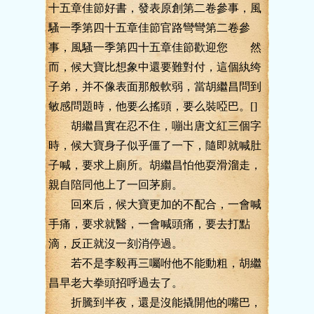
十五章佳節好書，發表原創第二卷參事，風
騷一季第四十五章佳節官路彎彎第二卷參
事，風騷一季第四十五章佳節歡迎您 然
而，候大寶比想象中還要難對付，這個紈绔
子弟，并不像表面那般軟弱，當胡繼昌問到
敏感問題時，他要么搖頭，要么裝啞巴。[]
胡繼昌實在忍不住，嘣出唐文紅三個字
時，候大寶身子似乎僵了一下，隨即就喊肚
子喊，要求上廁所。胡繼昌怕他耍滑溜走，
親自陪同他上了一回茅廁。
回來后，候大寶更加的不配合，一會喊
手痛，要求就醫，一會喊頭痛，要去打點
滴，反正就沒一刻消停過。
若不是李毅再三囑咐他不能動粗，胡繼
昌早老大拳頭招呼過去了。
折騰到半夜，還是沒能撬開他的嘴巴，