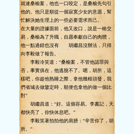
就連桑榆案，他也一口咬定，是桑榆先勾引
他的。他只是順從一個寂寞少女的意愿，幫
忙解決她生理上的一些必要需求而己。
在大量的證據面前，他又改口，說是一樁交
易，桑榆為了升職，自愿奉獻自己的肉體，
他一點過錯也沒有 胡繼昌沒辦法，只得
向李毅做了報告。
李毅冷笑道：“桑榆案，不管他認罪與
否，事實俱在，他逃脫不了。嗯，胡所，這
樣吧，你趁他熟睡之際，拿他幾根頭發，我
們省城去做鑒定時，順便也拿他的做一個比
對”
胡繼昌道：“好。這個容易。李書記，天
都快亮了，你快休息吧。”
李毅笑著拍拍他的肩膀：“辛苦你了，胡
所。”