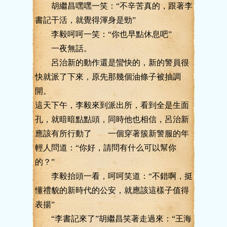
胡繼昌嘿嘿一笑：“不辛苦真的，跟著李
書記干活，就覺得渾身是勁”
李毅呵呵一笑：“你也早點休息吧”
一夜無話。
呂治新的動作還是蠻快的，新的警員很
快就派了下來，原先那幾個油條子被抽調
開。
這天下午，李毅來到派出所，看到全是生面
孔，就暗暗點點頭，同時他也相信，呂治新
應該有所行動了 一個穿著簇新警服的年
輕人問道：“你好，請問有什么可以幫你
的？”
李毅抬頭一看，呵呵笑道：“不錯啊，挺
懂禮貌的新時代的公安，就應該這樣子值得
表揚”
“李書記來了”胡繼昌笑著走過來：“王海