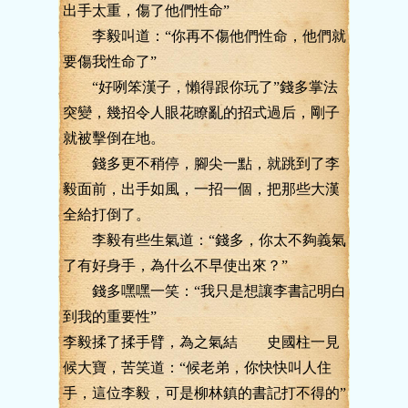
出手太重，傷了他們性命”
李毅叫道：“你再不傷他們性命，他們就
要傷我性命了”
“好咧笨漢子，懶得跟你玩了”錢多掌法
突變，幾招令人眼花瞭亂的招式過后，剛子
就被擊倒在地。
錢多更不稍停，腳尖一點，就跳到了李
毅面前，出手如風，一招一個，把那些大漢
全給打倒了。
李毅有些生氣道：“錢多，你太不夠義氣
了有好身手，為什么不早使出來？”
錢多嘿嘿一笑：“我只是想讓李書記明白
到我的重要性”
李毅揉了揉手臂，為之氣結 史國柱一見
候大寶，苦笑道：“候老弟，你快快叫人住
手，這位李毅，可是柳林鎮的書記打不得的”