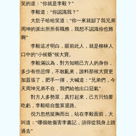
笑的道：“你就是李毅？”
李毅道：“你認識我？”
大肚子哈哈笑道：“你一來就缷了我兄弟
周坤的派出所所長職務，我想不認識你也難
啊”
李毅這才明白，眼前此人，就是柳林人
口中的“小候爺”候大寶。
李毅滿以為，對方知曉己方人的身份，
多少有些忌憚，不敢亂來，誰料那候大寶更
加囂張了，肥手一揮，大喊道：“兄弟們，今
天周坤兄弟不在，我們給他出口惡氣”
對方人多勢眾，真打起來，己方只怕要
吃虧，李毅暗自盤算退路。
倪力忽然挺胸而出，站在李毅面前，大
叫道：“哪個敢傷害李書記，須得從我身上踏
過去”