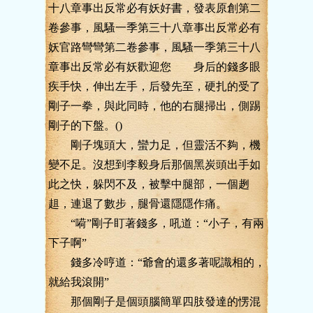
十八章事出反常必有妖好書，發表原創第二
卷參事，風騷一季第三十八章事出反常必有
妖官路彎彎第二卷參事，風騷一季第三十八
章事出反常必有妖歡迎您 身后的錢多眼
疾手快，伸出左手，后發先至，硬扎的受了
剛子一拳，與此同時，他的右腿掃出，側踢
剛子的下盤。()
剛子塊頭大，蠻力足，但靈活不夠，機
變不足。沒想到李毅身后那個黑炭頭出手如
此之快，躲閃不及，被擊中腿部，一個趔
趄，連退了數步，腿骨還隱隱作痛。
“嗬”剛子盯著錢多，吼道：“小子，有兩
下子啊”
錢多冷哼道：“爺會的還多著呢識相的，
就給我滾開”
那個剛子是個頭腦簡單四肢發達的愣混