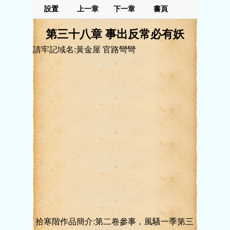
設置
上一章
下一章
書頁
第三十八章 事出反常必有妖
請牢記域名:黃金屋 官路彎彎
拾寒階作品簡介:第二卷參事，風騷一季第三