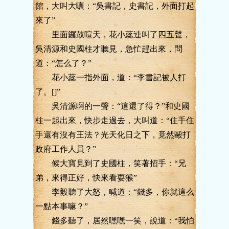
館，大叫大嚷：“吳書記，史書記，外面打起
來了”
里面鑼鼓喧天，花小蕊連叫了四五聲，
吳清源和史國柱才聽見，急忙趕出來，問
道：“怎么了？”
花小蕊一指外面，道：“李書記被人打
了。[]”
吳清源啊的一聲：“這還了得？”和史國
柱一起出來，快步走過去，大叫道：“住手住
手還有沒有王法？光天化日之下，竟然毆打
政府工作人員？”
候大寶見到了史國柱，笑著招手：“兄
弟，來得正好，快來看耍猴”
李毅聽了大怒，喊道：“錢多，你就這么
一點本事嘛？”
錢多聽了，居然嘿嘿一笑，說道：“我怕