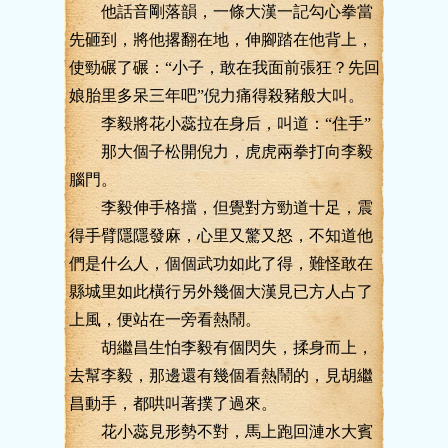
他話音剛落韻，一條大漢一記勾心拳當
先砸到，將他撂翻在地，伸腳踏在他背上，
使勁碾了碾：“小子，敢在我面前張狂？先回
娘胎里多呆三年吧”倪力痛得殺豬般大叫。
李毅將花小蕊拉在身后，叫道：“住手”
那大個子松開倪力，虎虎兩拳打向李毅
腦門。
李毅伸手格擋，但覺對方勁道十足，震
得手臂隱隱發麻，心里又驚又怒，不知道他
們是什么人，個個武功如此了得，難怪敢在
縣城里如此橫行另外幾個大漢見已方人占了
上風，便站在一旁看熱鬧。
胡繼昌生怕李毅有個閃失，揉身而上，
去幫李毅，那邊還有幾個看熱鬧的，見胡繼
昌動手，都哄叫著撲了過來。
花小蕊見形勢不對，馬上跑回漣水大賓