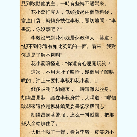
見到敢動他的主，一時有些轉不過彎來。
花小蕊打完人，低頭撿起兩個塑料袋，
塞進口袋，就轉身扶住李毅，關切地問：“李
書記，你沒事吧？”
李毅沒想到花小蕊居然敢伸人，笑道：
“想不到你還有如此英氣的一面。看來，我對
你還是了解不夠啊”
花小蕊嗔怪道：“你還有心思開玩笑？”
這次，不用大肚子吩咐，幾個男子鬧哄
哄的，沖上來要打李毅和花小蕊。[]
錢多被剛子糾纏著，一時還難以脫身。
胡繼昌見狀，護在李毅身前，大喝道：“哪個
敢胡來這位是柳林鎮黨委書記李毅同志”
胡繼昌身著警服，這么一抖威風，把那
些人全給鎮住了。
大肚子哦了一聲，看著李毅，皮笑肉不