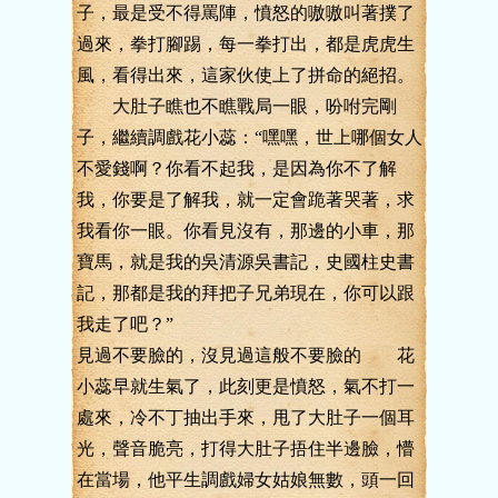
子，最是受不得罵陣，憤怒的嗷嗷叫著撲了
過來，拳打腳踢，每一拳打出，都是虎虎生
風，看得出來，這家伙使上了拼命的絕招。
大肚子瞧也不瞧戰局一眼，吩咐完剛
子，繼續調戲花小蕊：“嘿嘿，世上哪個女人
不愛錢啊？你看不起我，是因為你不了解
我，你要是了解我，就一定會跪著哭著，求
我看你一眼。你看見沒有，那邊的小車，那
寶馬，就是我的吳清源吳書記，史國柱史書
記，那都是我的拜把子兄弟現在，你可以跟
我走了吧？”
見過不要臉的，沒見過這般不要臉的 花
小蕊早就生氣了，此刻更是憤怒，氣不打一
處來，冷不丁抽出手來，甩了大肚子一個耳
光，聲音脆亮，打得大肚子捂住半邊臉，懵
在當場，他平生調戲婦女姑娘無數，頭一回