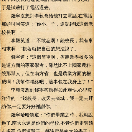
于是試著打了電話過去。
錢寧沒想到李毅會給他打去電話,在電話
那頭呵呵笑道：“你小、子，還記得我這個老
校長啊！”
李毅笑道：“不敢忘啊！錢校長，我有事
相求啊！”接著就把自己的想法說了。
錢寧道：“這個筒單啊，省農業學校多的
是這方面的專家學者，雖然比不上國家農科
院那幫人，但在南方省，也是農業方面的權
威啊！我幫你聯絡吧，這事包在我身上了！”
李毅沒想到錢寧答應得如此爽快,心里暖
洋洋的：“錢校長，改天去省城，我一定去拜
訪你,一定要好好謝謝你。”
錢寧哈哈笑道：“你們畢業之時，我就說
過了,南大永遠是你們的母校,不管你們走豐遠
走多高,你們這輩子，都注定是南大的學子！