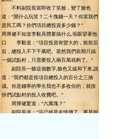
不料副院長當即收了笑臉，變了臉色
道：“開什么玩笑？二十塊錢一天？你當我們
是民工嗎？你們項目總投資多少錢？”
周厚健不知道李毅具體要搞什么,張眼望著他
口 李毅道：“項目投資有蠻大的，前前后
后，總投入不下千萬吧。當然我們前期只搞
一個試點村，只需要投入兩百萬就夠了。”
副院長一聽這個數字,臉色又緩和下來,說
道：“我們都是按項目總投入的百分之三抽
成。你是錢寧的學生我也不多收你的，就按
你們試點村的投入收費吧。”
周厚健驚道：“六萬塊？”
副院長道：“這已經是友情價了。要是按
你們的總價收費,那就要收三十萬呢！”
周厚健看著李毅,心里一陣冷笑,瞧瞧你請
來的都是些什么人吧！