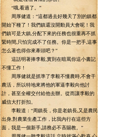
“哦,看過了。”
周厚健道：“這都過去好幾天了別的鎮都
開始下種了！我們鎮還沒開動員大會呢！我
們鎮可是大鎮,分配下來的任務也很重再不抓
緊時間,只怕完成不了任務。你是一把手,這事
怎么著也得你來牽頭吧？”
這話明著捧李毅,實則在暗罵你這小書記
不懂工作！
周厚健就是抓準了李毅不懂農時,不會干
農活，所以特地來將他的軍逼李毅向他討
計，甚至全權交付給他去辦。從而讓李毅的
威信大打折扣。
李毅道：“周鎮長，你是老鎮長,又是農民
出身,對農業生產工作，比我內行在這些方
面，我是一個新手,請務必不吝賜教。”
周厚健一聽李毅這話,立時就滿心歡喜,心