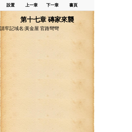
設置
上一章
下一章
書頁
第十七章 磚家來襲
請牢記域名:黃金屋 官路彎彎