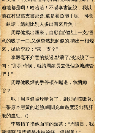
遍地都是啊！哈哈哈！不瞞李書記說，我以
前在村里當支書那會,還是養魚能手呢！同樣
一畝塘，總能比別人多出百來斤魚！”
周厚健摸出煙來，自顧自的點上一支,愜
意的吸了一口,又像突然想起似的,擠出一根煙
來，拋給李毅：“來一支？”
李毅毫不介意的接過,點著了,淡淡說了一
句：“那到時候，就請周鎮長去做個魚塘總管
吧！”
周厚健吸煙的手停頓在嘴邊，魚塘總
管？
呃！周厚健被煙嗆著了，劇烈的咳嗽著,
一張原本黑黃的老臉,瞬間充血過度泛出豬肝
般的血紅。()
李毅指了指他面前的熱茶：“周鎮長，我
建議啊,這煙還是少抽的好，傷肺啊！”