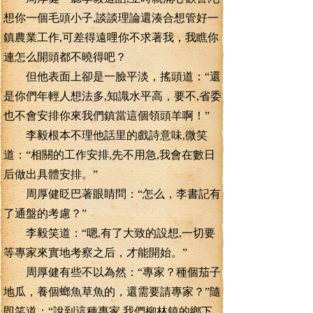
想你一個毛頭小子,談談理論還湊合想管好一
鎮農業工作,可差得遠哩你不求著我，我瞧你
連怎么開頭都不曉得吧？
但他表面上卻是一臉平淡，搖頭道：“還
是你們年輕人想法多,知識水平高，要不,省委
也不會安排你來我們鎮當這個領頭羊啊！”
李毅根本不理他話里的戲詩意味,微笑
道：“相關的工作安排,先不用急,我會在數日
后做出具體安排。”
周厚健眨巴著眼睛問：“怎么，李書記有
了通盤的考慮？”
李毅笑道：“嗯,有了大致的設想,一切要
等專家來實地考察之后，才能開始。”
周厚健有些不以為然：“專家？種個茄子
地瓜，養個螂魚草魚的，還需要請專家？”隨
即笑道：“說到這種專家,我們柳林鎮的鄉下，