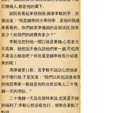
它幾個人,都是他的屬下。
副院長看起來很熱情,握著李毅的手，笑
著說道：“我是錢寧的大學同學，是他叫我過
來看看的。你們鎮里準備搞的這個項目,預算
多少？給我們的經費有多少？”
李毅沒想到他一開口就是要錢,心里老大
不高興。雖然說不會白請他們來一趟,可也用
不著這么猴急吧？何況還是錢寧校長介紹過
來的呢！
周厚健更}}新。見李毅不說話心想他多
半不懂行規,于是笑道：“我們以前也請過省里
的地質專家一般就是包吃住然后每人二十塊
錢一天的津貼。”
二十塊錢一天這在當時來說,也算是不錯
的福利了,李毅心想這樣也行，便附合著點了
點頭。