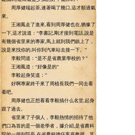
周厚健端起茶,連著喝了幾口,這才順過氣
來。
王湘鳳走了進來,看到周厚健也在,猶豫了
一下,這才說道：“李書記,剛才接到電話,說是
有幾個省里來的專家,馬上就到我們鎮上了，
說是來找你的,叫你到汽車站去接一下。”
李毅問道：“是不是省農業學校的？”
王湘鳳道：“好像是的”
李毅起身笑道：”
好啊專家終干來了周植長我們一同去看
看吧。
周厚健也正想看看李毅搞什么名堂,起身
跟了過去。
省里來了子個人，李毅熱情的招待了他
們口為首的是一個老學者，據介紹,是省農科
院的一個副院長,在省農校擔任客座教授，其