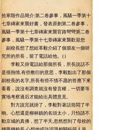
拾寒階作品簡介:第二卷參事，風騷一季第十
七章磚家來襲好書，發表原創第二卷參事，
風騷一季第十七章磚家來襲官路彎彎第二卷
參事，風騷一季第十七章磚家來襲歡迎您
副校長想了想給革毅介紹了個朋友一個研
究所的所長，留了電話給他。{}
李毅又掛電話給那個所長，所長說話不
是很熱情,有些敷衍的意思，李毅點出了那個
副校長的名字,所長有些不情不愿的答應下來
看看，說沒有調查就沒有發言權，一切要等
實地考察過后才能給出具體意見。
對方說完就掛了，李毅對著話筒悶了半
晌。心想還是柳林鎮的名頭太小，只怕請不
動京城的真佛，想了半天,忽然想到了母校的
錢寧錢校長,心想他或許認識相關科研人員。