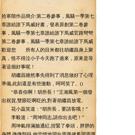
拾寒階作品簡介:第二卷參事，風騷一季第七
章誰給誰下馬威好書，發表原創第二卷參
事，風騷一季第七章誰給誰下馬威官路彎彎
第二卷參事，風騷一季第七章誰給誰下馬威
歡迎您 所有人的目米都往胡繼昌身上聚
真，怪不得泣小子今天跑了過來，原來是等
著這個好事呢！
胡繼昌雖然事先得到了消息做好了心理
準備,此刻還是有些激動，呵呵笑了。()
“恭喜你啊！胡所長！”王湘鳳第一個發
出祝賀,雙眼眨啊眨的,對著胡繼昌放電。
花小蕊笑道：“胡所長，要請客哦！”
李毅道：“周坤同志,請你出去吧！”
周坤氣得滿臉通紅,捏緊了拳頭，胖胖的
身體,微微顫抖,他悲憤地望向周厚健希望周厚