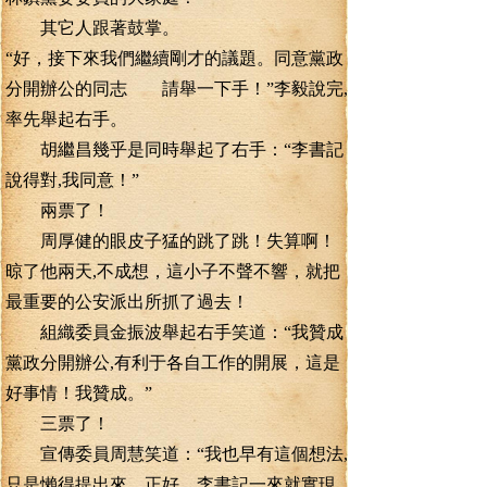
其它人跟著鼓掌。
“好，接下來我們繼續剛才的議題。同意黨政
分開辦公的同志 請舉一下手！”李毅說完,
率先舉起右手。
胡繼昌幾乎是同時舉起了右手：“李書記
說得對,我同意！”
兩票了！
周厚健的眼皮子猛的跳了跳！失算啊！
晾了他兩天,不成想，這小子不聲不響，就把
最重要的公安派出所抓了過去！
組織委員金振波舉起右手笑道：“我贊成
黨政分開辦公,有利于各自工作的開展，這是
好事情！我贊成。”
三票了！
宣傳委員周慧笑道：“我也早有這個想法,
只是懶得提出來，正好，李書記一來就實現