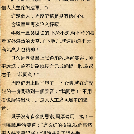
個人大主席陶建軍。()
這幾個人，周厚健還是挺有信心的。
會議室里再次陷入靜寂。
李毅一直笑瞇瞇的,不急不燥,時不時的看
看窗外湛藍的天空,子下地方,就這點好哇,天
高氣爽人也精神！
良久周厚健臉上黑色消散,浮起笑容，剛
要說話，冷不防副鎮長方元成輕輕一咳,舉起
右手：“我同意！”
周厚健閉上眼平靜了一下心情,就在這閉
眼的一瞬間聽到一個聲音：“我同意！”不用
看也聽得出來，那是人大主席陶建軍的聲
音。
幾乎沒有多余的思索,周厚健馬上換了一
副嘴臉,哈哈笑道：“這么好的提議,我們當然
要支持李書記羅！”邊說邊舉了舉右手。