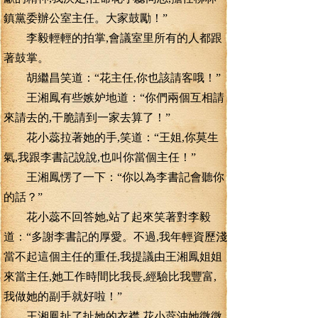
鎮黨委辦公室主任。大家鼓勵！”
李毅輕輕的拍掌,會議室里所有的人都跟
著鼓掌。
胡繼昌笑道：“花主任,你也該請客哦！”
王湘鳳有些嫉妒地道：“你們兩個互相請
來請去的,干脆請到一家去算了！”
花小蕊拉著她的手,笑道：“王姐,你莫生
氣,我跟李書記說說,也叫你當個主任！”
王湘鳳愣了一下：“你以為李書記會聽你
的話？”
花小蕊不回答她,站了起來笑著對李毅
道：“多謝李書記的厚愛。不過,我年輕資歷淺
當不起這個主任的重任,我提議由王湘鳳姐姐
來當主任,她工作時間比我長,經驗比我豐富,
我做她的副手就好啦！”
王湘鳳扯了扯她的衣襟,花小蕊沖她微微