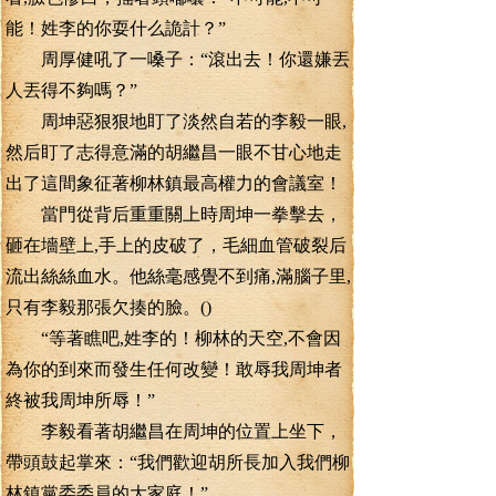
能！姓李的你耍什么詭計？”
周厚健吼了一嗓子：“滾出去！你還嫌丟
人丟得不夠嗎？”
周坤惡狠狠地盯了淡然自若的李毅一眼,
然后盯了志得意滿的胡繼昌一眼不甘心地走
出了這間象征著柳林鎮最高權力的會議室！
當門從背后重重關上時周坤一拳擊去，
砸在墻壁上,手上的皮破了，毛細血管破裂后
流出絲絲血水。他絲毫感覺不到痛,滿腦子里,
只有李毅那張欠揍的臉。()
“等著瞧吧,姓李的！柳林的天空,不會因
為你的到來而發生任何改變！敢辱我周坤者
終被我周坤所辱！”
李毅看著胡繼昌在周坤的位置上坐下，
帶頭鼓起掌來：“我們歡迎胡所長加入我們柳
林鎮黨委委員的大家庭！”