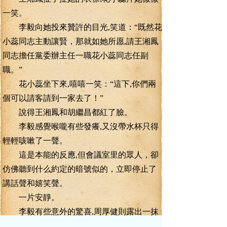
一笑。
李毅向她投來贊許的目光,笑道：“既然花
小蕊同志主動讓賢，那就如她所愿,請王湘鳳
同志擔任黨委辦主任一職花小蕊同志任副
職。”
花小蕊坐下來,嘻嘻一笑：“這下,你們兩
個可以請客請到一家去了！”
說得王湘鳳和胡繼昌都紅了臉。
李毅感覺喉嚨有些發癢,又沒帶水杯只得
輕輕咳嗽了一聲。
這是本能的反應,但會議室里的眾人，卻
仿佛聽到什么約定的暗號似的，立即停止了
講話聲和嬉笑聲。
一片安靜。
李毅有些意外的驚喜,周厚健則露出一抹
苦笑。