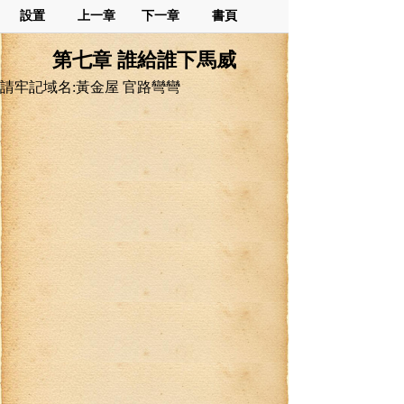
設置
上一章
下一章
書頁
第七章 誰給誰下馬威
請牢記域名:黃金屋 官路彎彎