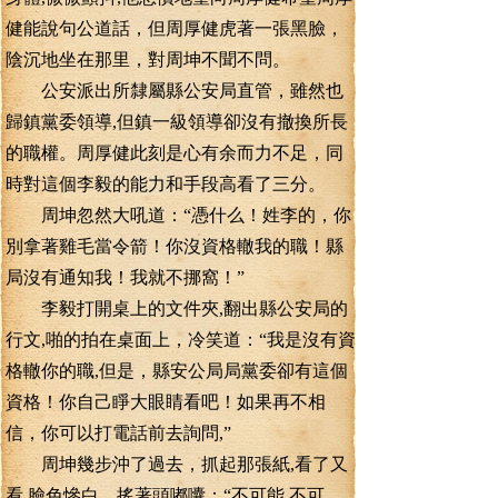
健能說句公道話，但周厚健虎著一張黑臉，
陰沉地坐在那里，對周坤不聞不問。
公安派出所隸屬縣公安局直管，雖然也
歸鎮黨委領導,但鎮一級領導卻沒有撤換所長
的職權。周厚健此刻是心有余而力不足，同
時對這個李毅的能力和手段高看了三分。
周坤忽然大吼道：“憑什么！姓李的，你
別拿著雞毛當令箭！你沒資格轍我的職！縣
局沒有通知我！我就不挪窩！”
李毅打開桌上的文件夾,翻出縣公安局的
行文,啪的拍在桌面上，冷笑道：“我是沒有資
格轍你的職,但是，縣安公局局黨委卻有這個
資格！你自己睜大眼睛看吧！如果再不相
信，你可以打電話前去詢問,”
周坤幾步沖了過去，抓起那張紙,看了又
看,臉色慘白，搖著頭嘟囔：“不可能,不可