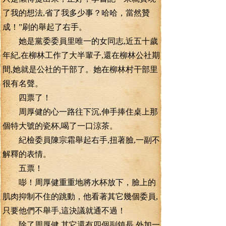
了我的想法,省了我多少事？哈哈，當然贊
成！”刷的舉起了右手。
她是黨委委員里唯一的女同志,近五十歲
年紀,在柳林工作了大半輩子,還在柳林公社期
間,她就是公社的干部了。她在柳林村干部里
很有名聲。
四票了！
周厚健的心一路往下沉,伸手捧住桌上那
個特大號的瓷杯,喝了一口涼茶。
紀檢委員陳宗霜舉起右手,扭著臉,一副不
解釋的表情。
五票！
嘭！周厚健重重地將水杯放下，臉上的
肌肉抑制不住的跳動，他看著其它幾個委員,
只要他們不舉手,這決議就通不過！
除了周厚健,其它還有四個副鎮長,外加一