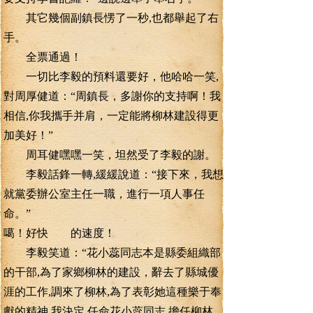
其它幾個副鎮長愣了一秒,也都舉起了右
手。
全票通過！
一切比李毅的預料還要好，他哈哈一笑,
對周厚健道：“周鎮長，多謝你的支持啊！我
相信,你我攜手并肩，一定能將柳林建設得更
加美好！”
周耳健嘿嘿一笑，坦然受了李毅的謝。
李毅話鋒一轉,緩緩說道：“接下來，我想
就黨委辦公室主任一職，進行一項人事任
命。”
噶！好快 的速度！
李毅笑道：“花小蕊同志本是縣委組織部
的干部,為了家鄉柳林的建設，辭去了縣城優
涯的工作,調來了柳林,為了表彰她這種樂于奉
獻的精神,我決定,任命花小蕊同志,擔任柳林