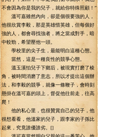
不會因為你是我的兒子，就給你特殊照顧！”
溫可嘉雖然內向，卻是個很要強的人，
他很欣賞李毅，那是英雄惜英雄，但每個好
強的人，都會尋找強者，將之當成對手，暗
中較勁，希望壓他一頭。
學校里的尖子生，最能明白這種心態。
當然，這是一種良性的競爭心態。
溫玉溪怕兒子下鄉后，被現實打磨了棱
角，被時間消磨了意志，所以才提出這個辦
法，和李毅的競爭，就像一條鞭子，會時刻
懸掛在溫可嘉的頭上，督促他往前走，往高
爬！
他的私心里，也很贊賞自己的兒子，他
很想看看，他溫家的兒子，跟李家的子孫比
起來，究竟誰優誰劣。[]
溫可嘉當然明白父親的這一番苦心，他