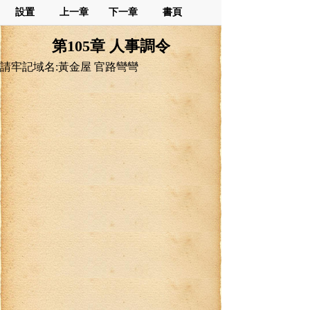
設置
上一章
下一章
書頁
第105章 人事調令
請牢記域名:黃金屋 官路彎彎