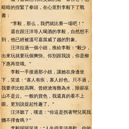
暗暗的捏緊了拳頭，在心里對李毅下了戰
書：
“李毅，那么，我們就比賽一場吧！”
還在跟汪洋等人喝酒的李毅，自然想不
到，他已經被溫可嘉當威了越的對象。
汪洋拉過一個小妞，推給李毅：“毅少，
出來玩就要玩個爽快。你別跟我說，你是柳
下惠再世哦。”
李毅一手接過那小妞，讓她在身邊坐
下，笑道：“寡人有疾，寡人好色。只不過，
我要求比較高啊。曾經滄海難為水，除卻巫
山不是云。一般的貨色，我還真的看不上
眼。更別說提起性趣了。”
汪洋聽了，嘆道：“你這是拐著彎兒罵我
饑不擇食嗎？”
李毅呵呵笑道：“人生得意須盡歡，你的