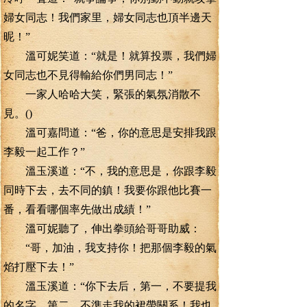
婦女同志！我們家里，婦女同志也頂半邊天
昵！”
溫可妮笑道：“就是！就算投票，我們婦
女同志也不見得輸給你們男同志！”
一家人哈哈大笑，緊張的氣氛消散不
見。()
溫可嘉問道：“爸，你的意思是安排我跟
李毅一起工作？”
溫玉溪道：“不，我的意思是，你跟李毅
同時下去，去不同的鎮！我要你跟他比賽一
番，看看哪個率先做出成績！”
溫可妮聽了，伸出拳頭給哥哥助威：
“哥，加油，我支持你！把那個李毅的氣
焰打壓下去！”
溫玉溪道：“你下去后，第一，不要提我
的名字，第二，不準走我的裙帶關系！我也