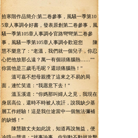
拾寒階作品簡介:第二卷參事，風騷一季第10
5章人事調令好書，發表原創第二卷參事，風
騷一季第105章人事調令官路彎彎第二卷參
事，風騷一季第105章人事調令歡迎您 陳
慧不樂意了：“老溫，我們就一個兒子，你忍
心把他放那么遠？萬一有個頭痛腦熱……””
你當他是三歲毛毛呢？還頭痛腦熱！”
溫可嘉不想母親攪了這來之不易的局
面，連忙笑道：“我愿意下去！”
溫玉溪道：“你媽那叫婦人之見，我現在
身居高位，還時不時被人攻訐，說我缺少基
層工作經驗！這是我仕途當中一個無法彌補
的缺憾！”
陳慧聽丈夫如此說，知道再說無益，便
冷哼一聲道：“就事論事，你別動不動就攻擊