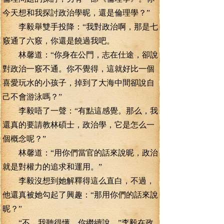
今天想和我探討政治學昵，還是倫理學？”
李毅舉雙手投降：“我對政治啊，那是七
竅通了六竅，你還是饒過我吧。
林馨道：“你身在公門，志在仕途，卻說
對政治一竅不通。你不覺得，這就好比一個
喜愛玩水的小孩子，掉到了大海中間卻說自
己不會游泳嗎？”
李毅唔了一聲：“有點這感覺。那么，我
還真的要請教林碩士，政治學，它是怎么一
個概念呢？”
林馨道：“用你們當官的話來說昵，政治
就是對權力的追求和運用。”
李毅沒想到她解釋得這么直白，不過，
他還真被她勾起了興趣：“那用你們的話來說
昵？”
“不，我聽得懂，你繼續說。”李毅在政