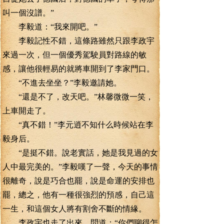
叫一個沒譜。”
李毅道：“我來開吧。”
李毅記性不錯，這條路雖然只跟李政宇
來過一次，但一個優秀駕駛員對路線的敏
感，讓他很輕易的就將車開到了李家門口。
“不進去坐坐？”李毅邀請她。
“還是不了，改天吧。”林馨微微一笑，
上車開走了。
“真不錯！”李元逍不知什么時候站在李
毅身后。
“是挺不錯。說老實話，她是我見過的女
人中最完美的。”李毅嘆了一聲，今天的事情
很離奇，說是巧合也罷，說是命運的安排也
罷，總之，他有一種很強烈的預感，自己這
一生，和這個女人將有割舍不斷的情緣。
李政宇也走了出來，問道：“你們聊得怎