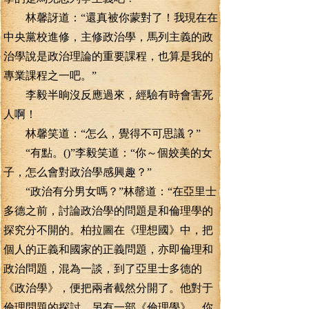
林馨訝道：“還真被你蒙對了！我現在在
中央黨校進修，主修政治學，馬列主義的政
治學說是政治理論的重要課程，也算是我的
專業課程之一吧。”
李毅半晌沒反應過來，經驗有時會害死
人啊！
林馨笑道：“怎么，覺得不可思議？”
“有點。()”李毅笑道：“你～個姣美的女
子，怎么會對政治學感興趣？”
“政治有分男女嗎？”林罄道：“在亞里士
多德之前，討論政治學的問題是和倫理學的
探究分不開的。柏拉圖在《理想國》中，把
個人的正義和國家的正義問題，亦即倫理和
政治問題，混為一談，到了亞里士多德的
《政治學》，便把兩者截然分開了。他對于
倫理問題的探討，另有一部《倫理學》。你