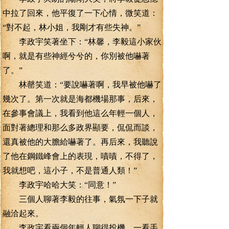
中拉了回來，他平復了一下心情，微笑道：
“對不起，林小姐，我剛才有些失神。”
李政宇笑著坐下：“林馨，李毅這小家伙
啊，就是有些神經兮兮的，你別被他嚇著
了。”
林罄笑道：“要說嚇著啊，我早被他嚇了
幾次了。第一次就是海都機場那事，后來，
在參事會議上，我看到他這么年輕一個人，
面對著總理和那么多政界顯要，侃侃而談，
還真被他的大膽給嚇著了。再后來，我聽說
了他在鋼鐵峰會上的表現，嘖嘖，不得了，
我就想吧，這小子，不是普通人類！”
李政宇哈哈大笑：“同意！”
三個人聊著李毅的往事，氣氛一下子就
融洽起來。
李政宇看兩個年輕人聊得投機，一看手