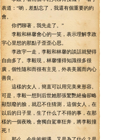
表道：“喲，差點忘了，我還有個重要的約
會。
你們聊著，我先走了。”
李毅和林馨會心的一笑，表示理解李政
宇心里想的那點子歪歪心思。
李政宇一走，李毅和林馨的談話就變得
自由多了。李毅現，林馨懂得知識很多很
廣，個性隨和而很有主見，外表美麗而內心
善良。
這樣的女人，簡直可以用完美來形容。
可是，李毅一想到后世她那張驚艷絕倫卻略
顯頹廢的臉，就忍不住猜測，這個女人，在
以后的日子里，生了什么了不得的事，在那
樣的一個夜晚，會獨自駕車狂奔，將李毅撞
死！
那么，今生的相遇，又是為了什么？是