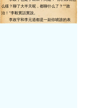
么樣？聊了大半天呢，都聊什么了？””政
治！”李毅實話實說。
李政宇和李元逍都是一副你唬誰的表
情。
真話向來缺少忠實的聽眾，這現象實屬
正常。李毅見慣不怪。
李元逍笑道：“小毅啊，這我就要說道說
道你了，放著這么一個世間罕見的美女，你
就不心動？不情動？不蠢蠢欲動？”
李毅道：“小叔啊，是不是要我一見面就
跟人家制造點人命案子出來，你才開心啊？”
李元逍道：“正解！”
李毅回敬道：“要不要我們到爺爺面前去
談談女人的問題？”
李元逍馬上求饒：“好小毅，不拿你開心
了！走，我還要跟你聊聊經濟問題呢！”