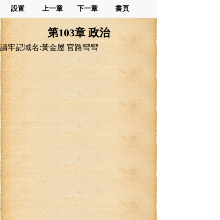
設置
上一章
下一章
書頁
第103章 政治
請牢記域名:黃金屋 官路彎彎