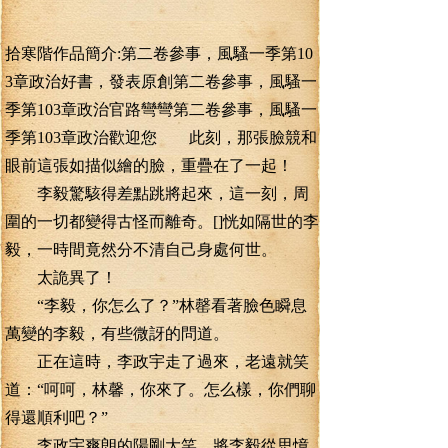
拾寒階作品簡介:第二卷參事，風騷一季第10
3章政治好書，發表原創第二卷參事，風騷一
季第103章政治官路彎彎第二卷參事，風騷一
季第103章政治歡迎您 此刻，那張臉競和
眼前這張如描似繪的臉，重疊在了一起！
李毅驚駭得差點跳將起來，這一刻，周
圍的一切都變得古怪而離奇。[]恍如隔世的李
毅，一時間竟然分不清自己身處何世。
太詭異了！
“李毅，你怎么了？”林罄看著臉色瞬息
萬變的李毅，有些微訝的問道。
正在這時，李政宇走了過來，老遠就笑
道：“呵呵，林馨，你來了。怎么樣，你們聊
得還順利吧？”
李政宇爽朗的陽剛大笑，將李毅從思憶