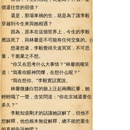
償還往世的宿債？
還是，那場車禍的生，就是為了讓李毅
穿越到今生來與她相遇？
因為，原本在這個世界上，今生的李毅
應該死了，與林馨是不可能有任何交集的。()
想著想著，李毅覺得天道冥冥，不可思
量，干脆棄之不想。
“你又在思考什么大事情？”林馨抿嘴笑
道：”我看你眼神閃爍，在想什么呢？”
“我在想你。”李毅實話實說。
林馨微嫌白皙的臉上泛起兩團紅暈，她
輕輕哦了一聲，含笑問道：“你在京城還要住
多久？”
李毅知道剛才的話讓她誤解了，但他不
想解釋，他也根本無從解釋，總不能把重生
的真相告訴她吧？