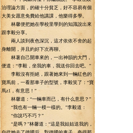
治理論方面，的確十分貧乏，好不容易有個
大美女愿意免費給他講課，他樂得多學。
林馨便把她在學校里學到的知識說出來
跟李毅分享。
兩人談到夜色深沉，這才依依不舍的起
身離開，并且約好下次再聊。
林薯自己開車來的，一出神韻的大門，
便道：“李毅，坐我的車，我送你回去吧。”
李毅沒有拒絕，跟著她來到一輛紅色的
寶馬前，一看那車子的型號，李毅笑了：“寶
馬z1，有意思！”
林馨道：“一輛車而已，有什么意思？”
“我也有一輛一模一樣的。”李毅道：
“你說巧不巧？”
“是嗎？”林馨道：“這是我姑姑送我的，
自從她去了德國后，對德國的車子，夸得那