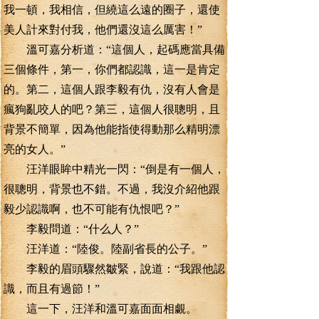
我一頓，我相信，但繞這么遠的圈子，還使
美人計來對付我，他們還沒這么厲害！”
溫可嘉分析道：“這個人，起碼應當具備
三個條件，第一，你們都認識，這一是肯定
的。第二，這個人跟李毅有仇，沒有人會是
瘋狗亂咬人的吧？第三，這個人很聰明，且
背景不簡單，因為他能指使得動那么精明漂
亮的女人。”
汪洋眼眸中精光一閃：“倒是有一個人，
很聰明，背景也不錯。不過，我沒介紹他跟
毅少認識啊，也不可能有仇恨吧？”
李毅問道：“什么人？”
汪洋道：“陸俊。陸副省長的公子。”
李毅的眉頭驟然皺緊，說道：“我跟他認
識，而且有過節！”
這一下，汪洋和溫可嘉面面相覷。