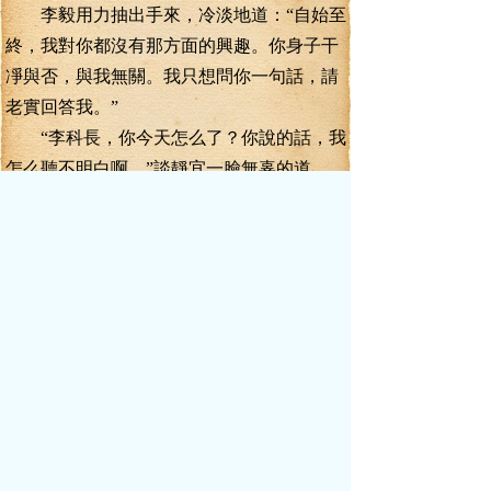
李毅用力抽出手來，冷淡地道：“自始至
終，我對你都沒有那方面的興趣。你身子干
凈與否，與我無關。我只想問你一句話，請
老實回答我。”
“李科長，你今天怎么了？你說的話，我
怎么聽不明白啊。”談靜宜一臉無辜的道。
李毅盯著她那雙嬌媚的雙桃花眼，看得
她有些心慌的低下頭去，這才冷笑道：“是不
是陸俊？”
“什么啊，我真不懂什么陸啊水的。”談
靜宜忽然抬起頭，十分平靜的，帶點俏皮
的，用一個小姑娘在跟情人開玩笑的口吻說
道。
李毅道：“你別否認。我現在之所以不揭
穿你，只是還想給你最后一個機會。你是被
人利用的，我相信，你也有你的苦衷。所