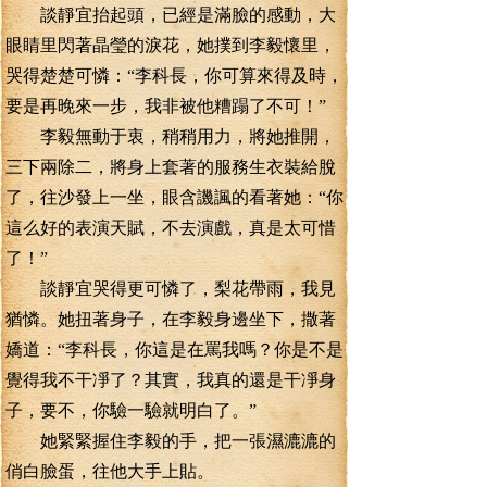
談靜宜抬起頭，已經是滿臉的感動，大
眼睛里閃著晶瑩的淚花，她撲到李毅懷里，
哭得楚楚可憐：“李科長，你可算來得及時，
要是再晚來一步，我非被他糟蹋了不可！”
李毅無動于衷，稍稍用力，將她推開，
三下兩除二，將身上套著的服務生衣裝給脫
了，往沙發上一坐，眼含譏諷的看著她：“你
這么好的表演天賦，不去演戲，真是太可惜
了！”
談靜宜哭得更可憐了，梨花帶雨，我見
猶憐。她扭著身子，在李毅身邊坐下，撒著
嬌道：“李科長，你這是在罵我嗎？你是不是
覺得我不干凈了？其實，我真的還是干凈身
子，要不，你驗一驗就明白了。”
她緊緊握住李毅的手，把一張濕漉漉的
俏白臉蛋，往他大手上貼。