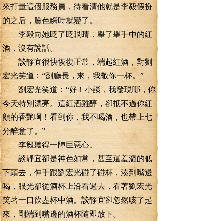
來打量這個服務員，待看清他就是李毅假扮
的之后，臉色瞬時就變了。
李毅向她眨了眨眼睛，舉了舉手中的紅
酒，沒有說話。
談靜宜很快恢復正常，端起紅酒，對劉
宏光笑道：“劉廳長，來，我敬你一杯。”
劉宏光笑道：“好！小談，我發現哪，你
今天特別漂亮。這紅酒雖醇，卻抵不過你紅
顏的香艷啊！看到你，我不喝酒，也帶上七
分醉意了。”
李毅聽得一陣巨惡心。
談靜宜卻是神色如常，甚至還羞澀的低
下頭去，伸手跟劉宏光碰了碰杯，湊到嘴邊
喝，眼光卻從酒杯上沿看過去，看著劉宏光
笑著一口飲盡杯中酒。談靜宜卻忽然咳了起
來，剛端到嘴邊的酒杯隨即放下。