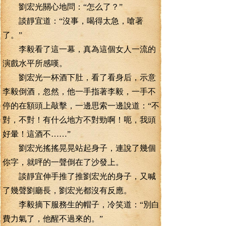
劉宏光關心地問：“怎么了？”
談靜宜道：“沒事，喝得太急，嗆著
了。”
李毅看了這一幕，真為這個女人一流的
演戲水平所感嘆。
劉宏光一杯酒下肚，看了看身后，示意
李毅倒酒，忽然，他一手指著李毅，一手不
停的在額頭上敲擊，一邊思索一邊說道：“不
對，不對！有什么地方不對勁啊！呃，我頭
好暈！這酒不……”
劉宏光搖搖晃晃站起身子，連說了幾個
你字，就呯的一聲倒在了沙發上。
談靜宜伸手推了推劉宏光的身子，又喊
了幾聲劉廳長，劉宏光都沒有反應。
李毅摘下服務生的帽子，冷笑道：“別白
費力氣了，他醒不過來的。”