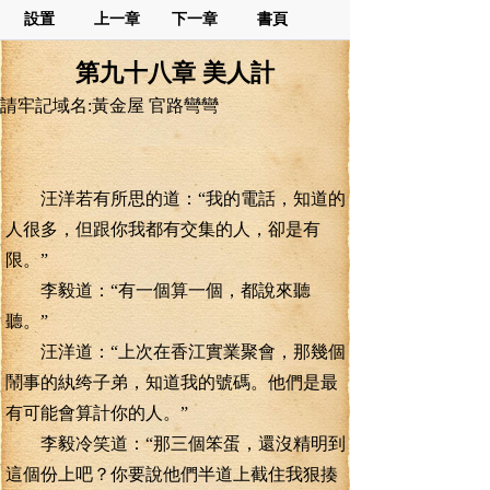
設置
上一章
下一章
書頁
第九十八章 美人計
請牢記域名:黃金屋 官路彎彎
汪洋若有所思的道：“我的電話，知道的
人很多，但跟你我都有交集的人，卻是有
限。”
李毅道：“有一個算一個，都說來聽
聽。”
汪洋道：“上次在香江實業聚會，那幾個
鬧事的紈绔子弟，知道我的號碼。他們是最
有可能會算計你的人。”
李毅冷笑道：“那三個笨蛋，還沒精明到
這個份上吧？你要說他們半道上截住我狠揍