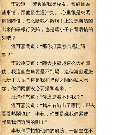
李毅道：“陸俊跟我是校友。曾經因為一
些事情，跟他發生過沖突。”心里很是納悶，
這個陸俊，怎么陰魂不散啊！上次馬海濤鬧
出來的舉報行受賄，也是這小子在背后搞的
鬼吧？
溫可嘉問道：“那你打算怎么處理這
事？”
李毅冷笑道：“陸大少搞起這么大的陣
仗，我這個主角要是不到場，這個游戲還怎
么玩下去呢？這是我和陸俊之間的私人恩
怨，你們兩個沒必要摻和進來。”
汪洋佯怒道：“你這是看不起我？”
溫可嘉笑道：“我左右逃出了家門，跟去
看看熱鬧也好，李毅，你要是嫌我們累贅，
就當我們透明的唄！”
李毅伸手拍拍他們的肩膀，一副盡在不