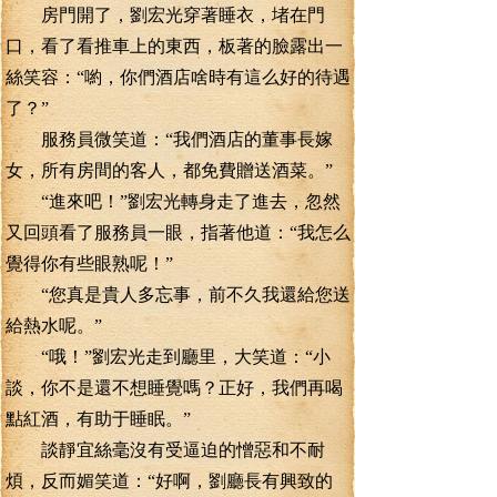
房門開了，劉宏光穿著睡衣，堵在門
口，看了看推車上的東西，板著的臉露出一
絲笑容：“喲，你們酒店啥時有這么好的待遇
了？”
服務員微笑道：“我們酒店的董事長嫁
女，所有房間的客人，都免費贈送酒菜。”
“進來吧！”劉宏光轉身走了進去，忽然
又回頭看了服務員一眼，指著他道：“我怎么
覺得你有些眼熟呢！”
“您真是貴人多忘事，前不久我還給您送
給熱水呢。”
“哦！”劉宏光走到廳里，大笑道：“小
談，你不是還不想睡覺嗎？正好，我們再喝
點紅酒，有助于睡眠。”
談靜宜絲毫沒有受逼迫的憎惡和不耐
煩，反而媚笑道：“好啊，劉廳長有興致的