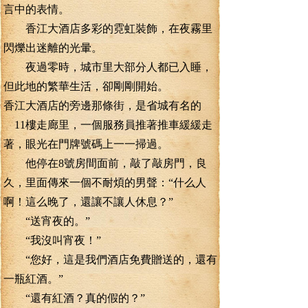
言中的表情。
香江大酒店多彩的霓虹裝飾，在夜霧里
閃爍出迷離的光暈。
夜過零時，城市里大部分人都已入睡，
但此地的繁華生活，卻剛剛開始。
香江大酒店的旁邊那條街，是省城有名的
11樓走廊里，一個服務員推著推車緩緩走
著，眼光在門牌號碼上一一掃過。
他停在8號房間面前，敲了敲房門，良
久，里面傳來一個不耐煩的男聲：“什么人
啊！這么晚了，還讓不讓人休息？”
“送宵夜的。”
“我沒叫宵夜！”
“您好，這是我們酒店免費贈送的，還有
一瓶紅酒。”
“還有紅酒？真的假的？”