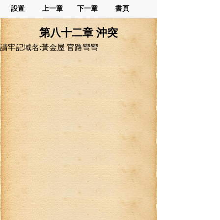
設置
上一章
下一章
書頁
第八十二章 沖突
請牢記域名:黃金屋 官路彎彎