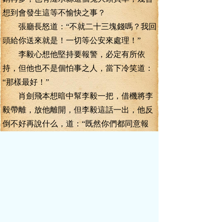
想到會發生這等不愉快之事？
張廳長怒道：“不就二十三塊錢嗎？我回
頭給你送來就是！一切等公安來處理！”
李毅心想他堅持要報警，必定有所依
持，但他也不是個怕事之人，當下冷笑道：
“那樣最好！”
肖劍飛本想暗中幫李毅一把，借機將李
毅帶離，放他離開，但李毅這話一出，他反
倒不好再說什么，道：“既然你們都同意報
警，那我就報警了！”
“慢著，我來報警！”張廳長得意的從桌
子上拿起他的大哥大，撥打了一串號碼，很
明顯不只110三個數字，看來他是找熟人了！
“喂！陳局長啊，是我啊，我是水利廳的
老張啊！呵呵，是這樣啊，我在香江大酒店
呢，被人給打了，想麻煩你們公安同志過來