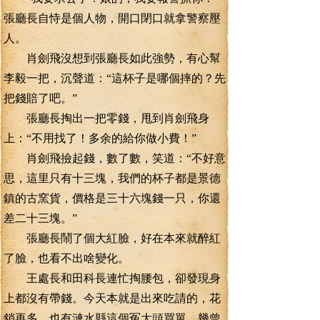
張廳長自恃是個人物，開口閉口就拿警察壓
人。
肖劍飛沒想到張廳長如此強勢，有心幫
李毅一把，沉聲道：“這杯子是哪個摔的？先
把錢賠了吧。”
張廳長掏出一把零錢，甩到肖劍飛身
上：“不用找了！多余的給你做小費！”
肖劍飛撿起錢，數了數，笑道：“不好意
思，這里只有十三塊，我們的杯子都是景德
鎮的古窯貨，價格是三十六塊錢一只，你還
差二十三塊。”
張廳長鬧了個大紅臉，好在本來就醉紅
了臉，也看不出啥變化。
王處長和田科長連忙掏腰包，卻發現身
上都沒有帶錢。今天本就是出來吃請的，花
銷再多，也有漣水縣這個冤大頭買單，幾曾