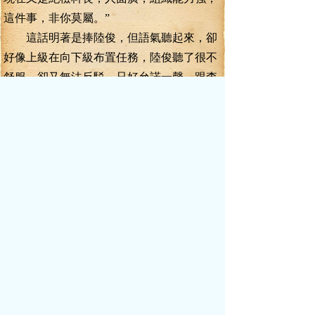
這件事，非你莫屬。”
這話明著是捧陸俊，但語氣聽起來，卻
好像上級在向下級布置任務，陸俊聽了很不
舒服，卻又無法反駁，只好允諾一聲，跟李
毅道了再見。
左曉霞故意落后幾步，對李毅說道：“你
的事情，現在已擺平了，你就安心工作吧。”
李毅道：“我沒事。”
左曉霞還想說什么，那邊了陸俊大聲的
喊她的名字，她只得向李毅做了個打電話聯
系的手勢，走了開去。
其它同事見李毅跟美女聊天，都自覺地
先行一步，只有談靜宜一直跟在李毅身邊。
李毅笑道：“你怎么不跟他們一起走？”
“我跟他們不熟。”談靜宜有些靦腆地
說。