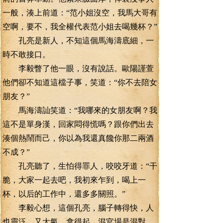
一般，湊上前道：“范小姐沒空，我馬大哥有
空啊，要不，我全權代表范小姐去喝幾杯？”
孔亮是新人，不知這個馬海濤底細，一
時不敢接口。
李毅瞥了他一眼，沒有說話。歐陽謹萱
他們卻不知道這檔子事，笑道：“你不去陪女
朋友？”
馬海濤訕笑道：“我哪來的女朋友啊？我
這不是單身漢，回家悶得慌嗎？跟你們出去
湊個熱鬧而己，你以為我還真饞你那二兩酒
不成？”
孔亮聽了，生怕得罪人，咬咬牙道：“干
脆，大家一起去吧，我初來乍到，喝上一
杯，以后的工作中，還多多關照。”
李毅心想，這個孔亮，腦子轉得快，人
也靈泛，又大氣，拿得起，混官場是混對