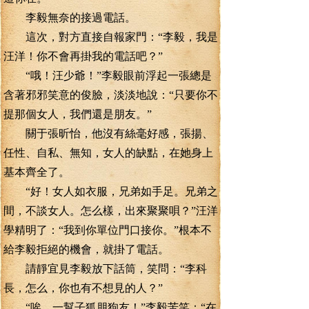
李毅無奈的接過電話。
這次，對方直接自報家門：“李毅，我是
汪洋！你不會再掛我的電話吧？”
“哦！汪少爺！”李毅眼前浮起一張總是
含著邪邪笑意的俊臉，淡淡地說：“只要你不
提那個女人，我們還是朋友。”
關于張昕怡，他沒有絲毫好感，張揚、
任性、自私、無知，女人的缺點，在她身上
基本齊全了。
“好！女人如衣服，兄弟如手足。兄弟之
間，不談女人。怎么樣，出來聚聚唄？”汪洋
學精明了：“我到你單位門口接你。”根本不
給李毅拒絕的機會，就掛了電話。
請靜宜見李毅放下話筒，笑問：“李科
長，怎么，你也有不想見的人？”
“唉，一幫子狐朋狗友！”李毅苦笑：“在