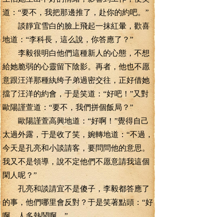
道：“要不，我把那邊推了，赴你的約吧。”
談靜宜雪白的臉上飛起一抹紅暈，歡喜
地道：“李科長，這么說，你答應了？”
李毅很明白他們這種新人的心態，不想
給她脆弱的心靈留下陰影。再者，他也不愿
意跟汪洋那種紈绔子弟過密交往，正好借她
擋了汪洋的約會，于是笑道：“好吧！”又對
歐陽謹萱道：“要不，我們拼個飯局？”
歐陽謹萱高興地道：“好啊！”覺得自己
太過外露，于是收了笑，婉轉地道：“不過，
今天是孔亮和小談請客，要問問他的意思。
我又不是領導，說不定他們不愿意請我這個
閑人呢？”
孔亮和談請宜不是傻子，李毅都答應了
的事，他們哪里會反對？于是笑著點頭：“好
啊，人多熱鬧啊。”