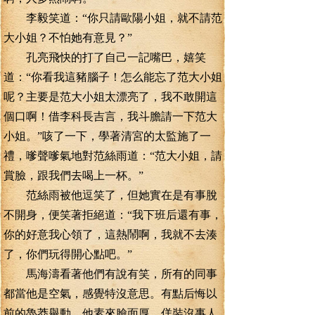
李毅笑道：“你只請歐陽小姐，就不請范
大小姐？不怕她有意見？”
孔亮飛快的打了自己一記嘴巴，嬉笑
道：“你看我這豬腦子！怎么能忘了范大小姐
呢？主要是范大小姐太漂亮了，我不敢開這
個口啊！借李科長吉言，我斗膽請一下范大
小姐。”咳了一下，學著清宮的太監施了一
禮，嗲聲嗲氣地對范絲雨道：“范大小姐，請
賞臉，跟我們去喝上一杯。”
范絲雨被他逗笑了，但她實在是有事脫
不開身，便笑著拒絕道：“我下班后還有事，
你的好意我心領了，這熱鬧啊，我就不去湊
了，你們玩得開心點吧。”
馬海濤看著他們有說有笑，所有的同事
都當他是空氣，感覺特沒意思。有點后悔以
前的魯莽舉動。他素來臉面厚，佯裝沒事人