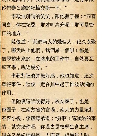
你們辦公廳的紀檢交接一下。”
李毅無所謂的笑笑，跟他握了握：“同喜
同喜，你在紀委，那才叫高升呢！那可是管
官的地方。”
陸俊道：“我們南大的幾個人，很久沒聚
了，哪天叫上他們，我們聚一個唄！都是一
個學校出來的，在將來的工作中，自然要互
幫互學，親近幾分。”
李毅對陸俊并無好感，他也知道，這次
舉報事件，陸俊一定在其中起了推波助瀾的
作用。
但陸俊這話說得好，校友圈子，也是一
種圈子，在南方省的官場，南大的力量絕對
不容小視，李毅應承道：“好啊！這聯絡的事
情，就交給你吧，你過去是校學生會主席，
現在又是紀檢科長，人面廣，組織能力強，