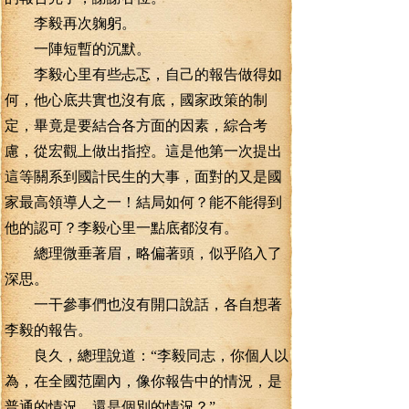
李毅再次躹躬。
一陣短暫的沉默。
李毅心里有些忐忑，自己的報告做得如
何，他心底共實也沒有底，國家政策的制
定，畢竟是要結合各方面的因素，綜合考
慮，從宏觀上做出指控。這是他第一次提出
這等關系到國計民生的大事，面對的又是國
家最高領導人之一！結局如何？能不能得到
他的認可？李毅心里一點底都沒有。
總理微垂著眉，略偏著頭，似乎陷入了
深思。
一干參事們也沒有開口說話，各自想著
李毅的報告。
良久，總理說道：“李毅同志，你個人以
為，在全國范圍內，像你報告中的情況，是
普通的情況，還是個別的情況？”