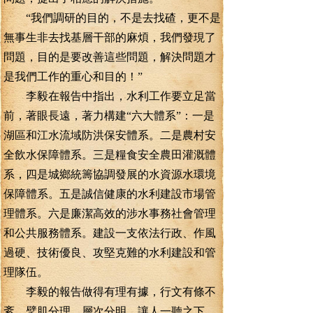
“我們調研的目的，不是去找碴，更不是
無事生非去找基層干部的麻煩，我們發現了
問題，目的是要改善這些問題，解決問題才
是我們工作的重心和目的！”
李毅在報告中指出，水利工作要立足當
前，著眼長遠，著力構建“六大體系”：一是
湖區和江水流域防洪保安體系。二是農村安
全飲水保障體系。三是糧食安全農田灌溉體
系，四是城鄉統籌協調發展的水資源水環境
保障體系。五是誠信健康的水利建設市場管
理體系。六是廉潔高效的涉水事務社會管理
和公共服務體系。建設一支依法行政、作風
過硬、技術優良、攻堅克難的水利建設和管
理隊伍。
李毅的報告做得有理有據，行文有條不
紊，擘肌分理，層次分明，讓人一聽之下，