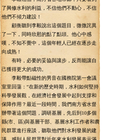
了興修水利的利益，不信他們不動心，不信
他們不傾力建設！
顧衡聽到李毅說出這個題目，微微詫異
了一下，同時欣慰的點了點頭。他心中感
嘆，不知不覺中，這個年輕人已經在逐步走
向成熟！
有時，必要的妥協與讓步，反而能讓自
己獲得更大的成功。
李毅帶點磁性的男音在國務院第一會議
室里回蕩：“在新的歷史時期，水利如何堅持
科學發展觀，在經濟社會發展中起到支撐和
保障作用？最近一段時間，我們南方省水督
辦帶著這個問題，調研基層，先后到10多個
縣(市、區)與基層干部、基層水利工作者和農
民群眾進行座談，聽取他們對水利發展的建
議，感到人民群眾對近年來水利發展表示滿