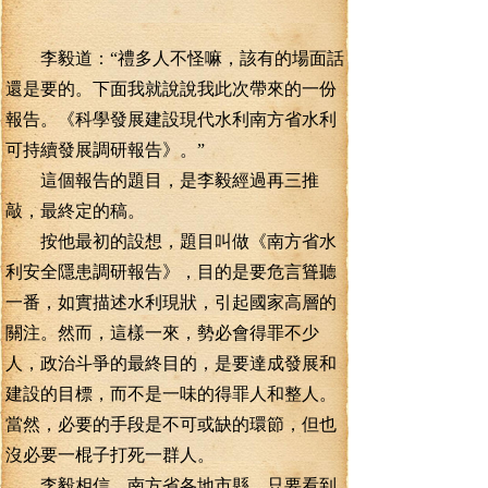
李毅道：“禮多人不怪嘛，該有的場面話
還是要的。下面我就說說我此次帶來的一份
報告。《科學發展建設現代水利南方省水利
可持續發展調研報告》。”
這個報告的題目，是李毅經過再三推
敲，最終定的稿。
按他最初的設想，題目叫做《南方省水
利安全隱患調研報告》，目的是要危言聳聽
一番，如實描述水利現狀，引起國家高層的
關注。然而，這樣一來，勢必會得罪不少
人，政治斗爭的最終目的，是要達成發展和
建設的目標，而不是一味的得罪人和整人。
當然，必要的手段是不可或缺的環節，但也
沒必要一棍子打死一群人。
李毅相信，南方省各地市縣，只要看到