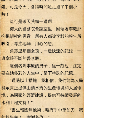
鐘。可是今天，會議時間足足過了半個小
時！
這可是破天荒頭一遭啊！
偌大的國務院會議室里，回蕩著李毅那
抑揚頓挫的男音，所有人都被李毅的報告所
吸引，專注地聽，用心的想。
角落里那個女孩，一邊快速的記錄，一
邊拿眼不斷的瞥李毅。
這個名叫李毅的男子，從一刻起，注定
要在她多彩的人生中，留下特殊的記憶。
“通過以上措施，我相信，我們能為人民
群眾真正提供山清水秀的生產環境和人居環
境，為國家的經濟建設，提供可持續發展的
水利工程支持！”
“書生報國無他術，唯有手中筆如刀！我
的報告完了，謝謝各位。”