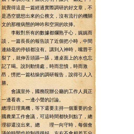
就覺得這是一篇經過實際調研的好文章，不
是憑空臆想出來的公務文，沒有流行的機關
文的那種病態的呻吟和空洞的吹捧。
李毅對所有的數據都爛熟于心，娓娓而
談，一篇長長的報告談了近個把小時，中間
連絲毫的停頓都沒有。講到入神時，嘴唇干
裂了，就伸舌頭舔一舔，連桌面上的水也忘
記了喝。說到動情處，時而悲憤，時而激
昂，愣把一篇枯燥的調研報告，說得引人入
勝。
會議室外，國務院辦公廳的工作人員正
一邊看表，一邊小聲的討論。
總理日理萬機，等下還要主持一個重要的全
國農業工作會議，可這時間都快到點了，總
理卻還沒出來。總 理一向守時，每個會
議的時間也控制得很好，左右不會相差五分