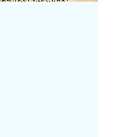
李毅道：“長江流域森林亂砍濫伐，中下
游圍湖造田、亂占河道，造成嚴重的水土流
失，長江兩岸有4億人口居住，50年代中期，
長江上游森林覆蓋率為22％，這些年來，由
于不斷進行的農地開墾、建廠和城市化，使
兩岸80％的森林被砍伐殆盡。據可靠資料表
明，川西省193個縣中，森林覆蓋面積超過3
0％以上的僅有12個縣，一些縣的森林覆蓋面
積還不到3％。”
趁著眾人還在消化這些數據的當兒，李
毅繼續說道：“長江流域180萬平方公里土地
中，有20％發生水土流失，每年喪失表土24
億噸，每年從上游攜帶下來5億噸以上的土砂
順著長江流入了東海。由于年復一年的土砂
淤積，長江的河床從多年前開始就已高出了
地面，成為繼黃河之后的又一條‘懸河’。長江