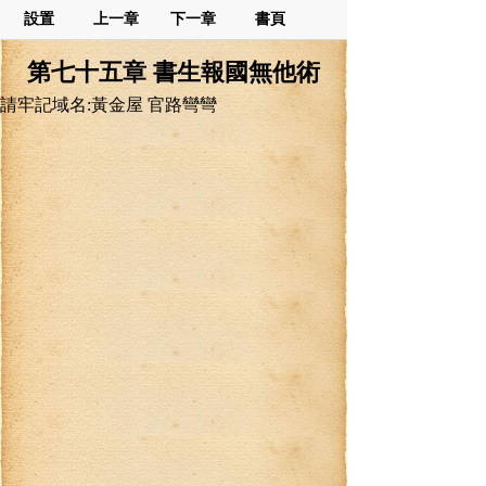
設置
上一章
下一章
書頁
第七十五章 書生報國無他術
請牢記域名:黃金屋 官路彎彎