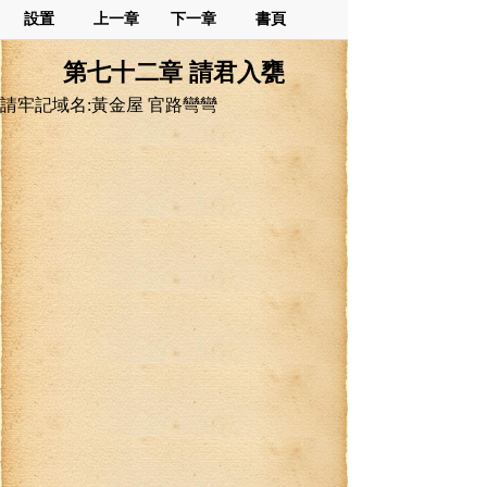
設置
上一章
下一章
書頁
第七十二章 請君入甕
請牢記域名:黃金屋 官路彎彎