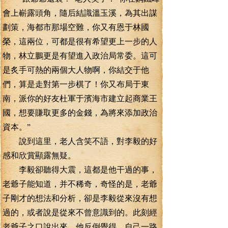
會上嶄露頭角，隨后結識溫玉溪，為其出謀
劃策，海都市那場空難，你又有恩于林國
榮，這兩位，可都是很有希望更上一步的人
物，林立鵬更是有望進入政治局常委。這可
是炙手可熱的兩個大人物啊，你結交于他
們，算是走對第一步棋了！你又布局于東
南，派你的好友杜軍于濱海市建立起商業王
國，想要賺取更多的金錢，為將來添加政治
資本。”
說到這里，老人含笑不語，對李毅的好
感和欣賞顯露無疑。
李毅卻聽得大震，這都是他干過的事，
老爺子能知道，并不稀奇，奇怪的是，老爺
子剛才的想法和分析，卻是李毅從來沒有想
過的，或者說是從來不曾意識到的。此刻經
老爺子之口說出來，他反倒覺得，自己一路