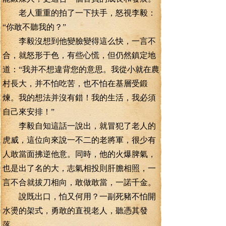
老人重重的拍了一下扶手，怒視李毅：
“你敢不聽我的？”
李毅沒想到他變臉變得這么快，一言不
合，就怒形于色，有些心慌，但仍然鎮定地
道：“我并不想違背您的意思。我從小就在農
村長大，并不怕吃苦，也不怕在基層受鍛
煉。我的想法并沒有錯！我的生活，我必須
自己來安排！”
李毅自知這話一說出，就冒犯了老人的
虎威，這位向來說一不二的老將軍，很少有
人敢當面拂逆他意。同時，他的火爆脾氣，
也是出了名的大，志氣相投則肝膽相照，一
言不合就拔刀相向，敢做敢當，一諾千金。
說既出口，怕又何用？一副死豬不怕開
水燙的架式，勇敢的直視老人，聽憑其發
落。