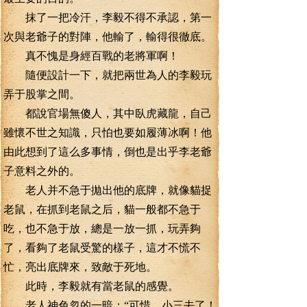
抹了一把冷汗，李毅不得不承認，第一
次與老爺子的對陣，他輸了，輸得很徹底。
真不愧是身經百戰的老將軍啊！
隨便設計一下，就把兩世為人的李毅玩
弄于股掌之間。
都說官場無傻人，其中臥虎藏龍，自己
雖懷不世之知識，只怕也要如履薄冰啊！他
由此想到了這么多事情，倒也是出乎李老爺
子意料之外的。
老人并不急于拋出他的底牌，就像貓捉
老鼠，在抓到老鼠之后，貓一般都不急于
吃，也不急于放，總是一放一抓，玩弄夠
了，看夠了老鼠受驚的樣子，這才不慌不
忙，亮出底牌來，致敵于死地。
此時，李毅就有當老鼠的感覺。
老人神色忽的一暗：“可惜，小三去了！