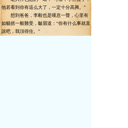
他若看到你有這么大了，一定十分高興。”
想到爸爸，李毅也是嘆息一聲，心里有
如貓抓一般難受，皺眉道：“你有什么事就直
說吧，我頂得住。”
老人哈哈笑道：“頂得住要頂，頂不住也
要頂，這可是你下棋輸給我的！前面我們說
到林國榮，你還記得吧？”
“記得。”李毅心想，怎么又扯到他身上
去了？我又不認識這號人，我可不是為了救
他才去攔得飛機。
“林家在地方的勢力，不容小覷，如果與
林家聯手，你將來在仕途上，將會走得更快
更遠。”老人說得很慢，一邊看李毅的反應。
果如所料，李毅很是不屑的撇了撇嘴，
年輕氣盛啊！哪個年輕人會以為自己不能成
功呢？哪個年輕人肯低聲下氣地去結交于別