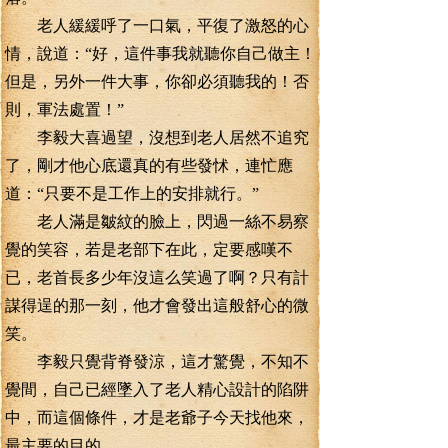
老人緩緩呼了一口氣，平復了激怒的心
情，說道：“好，這件事我就聽你自己做主！
但是，另外一件大事，你卻必須聽我的！否
則，軍法處置！”
李毅大喜過望，沒想到老人居然不追究
了，剛才他心底還真的有些發怵，連忙應
道：“只要不是工作上的安排就行。”
老人滿是皺紋的臉上，閃過一絲不易察
覺的笑容，若是老部下在此，定要感嘆不
已，老首長多少年沒這么笑過了啊？只有計
謀得逞的那一刻，他才會發出這般舒心的微
笑。
李毅只覺背脊發涼，這才驚覺，不知不
覺間，自己已經墜入了老人精心設計的陷阱
中，而這個條件，才是老爺子今天找他來，
最主要的目的。