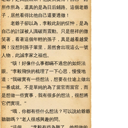
所作所為，還真的是為日后鋪路。這個老爺
子，居然看得比他自己還要透徹！
老爺子卻以為，李毅此刻的怔忡，是為
自己的計謀被人識破而震動。只是慈祥的微
笑著，看著這個年輕的孫子，真是越看越愛
啊！沒想到孫子輩里，居然會出現這么一號
人物，此誠李家之福也。
“咳！好像什么事都瞞不過您的如炬法
眼。”李毅飛快的梳理了一下心思，慢慢地
道：“我確實有一些想法，想要在仕途上做出
一番成就。不是單純的為了當官而當官，而
是想做一些實事，我有很多的想法，很想將
它們實現。”
“哦，你都有些什么想法？可以說給爺爺
聽聽嗎？”老人很感興趣的問。
“這個……”李毅有些為難了，他想做的