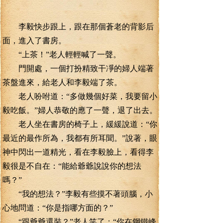
李毅快步跟上，跟在那個蒼老的背影后
面，進入了書房。
“上茶！”老人輕輕喊了一聲。
門開處，一個打扮精致干凈的婦人端著
茶盤進來，給老人和李毅端了茶。
老人吩咐道：“多做幾個好菜，我要留小
毅吃飯。”婦人恭敬的應了一聲，退了出去。
老人坐在書房的椅子上，緩緩說道：“你
最近的最作所為，我都有所耳聞。”說著，眼
神中閃出一道精光，看在李毅臉上，看得李
毅很是不自在：“能給爺爺說說你的想法
嗎？”
“我的想法？”李毅有些摸不著頭腦，小
心地問道：“你是指哪方面的？”
“跟爺爺還裝？”老人笑了：“你在鋼鐵峰