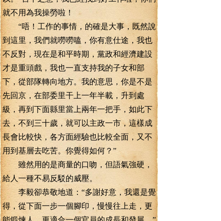
就不用為我操勞啦！
“唔！工作的事情，的確是大事，既然說
到這里，我們就嘮嘮嗑，你有意仕途，我也
不反對，現在是和平時期，黨政和經濟建設
才是重頭戲，我也一直支持我的子女和部
下，從部隊轉向地方。我的意思，你是不是
先回京，在部委里干上一年半載，升到處
級，再到下面縣里當上兩年一把手，如此下
去，不到三十歲，就可以主政一市，這樣成
長會比較快，各方面經驗也比較全面，又不
用到基層去吃苦。你覺得如何？”
雖然用的是商量的口吻，但語氣強硬，
給人一種不易反駁的威壓。
李毅卻恭敬地道：“多謝好意，我還是覺
得，從下面一步一個腳印，慢慢往上走，更
能鍛煉人，更適合一個官員的成長和發展。”