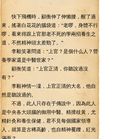
快下飛機時，顧衡伸了伸懶腰，醒了過
來，搖著白花花的腦袋道：“老啰，身體不行
啰，看來得跟上官那老不死的學兩招養生之
道，不然精神頭太差勁了。”
李毅笑著問道：“上官？是個什么人？營
養學家還是中醫世家？”
顧衡笑道：“上官正清，你聽說過沒
有？”
李毅神情一凜，上官正清的大名，他自
然是聽說過的。
不過，此人只存在于傳說中，因為此人
是中央各大頭腦的御用中醫。精擅歧黃，尤
精針灸和養生保健，君不見每個國家領導
人，就算是古稀高齡，也自精神矍鑠，紅光
滿面？