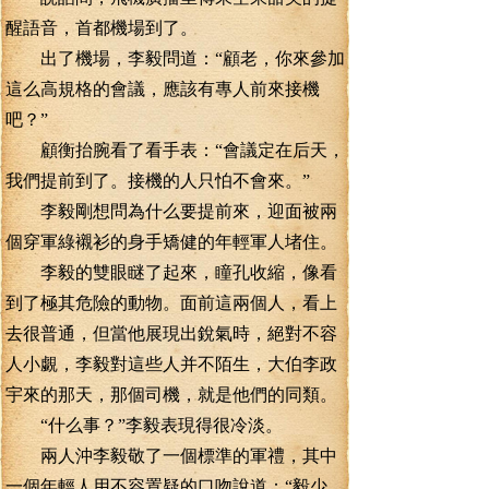
醒語音，首都機場到了。
出了機場，李毅問道：“顧老，你來參加
這么高規格的會議，應該有專人前來接機
吧？”
顧衡抬腕看了看手表：“會議定在后天，
我們提前到了。接機的人只怕不會來。”
李毅剛想問為什么要提前來，迎面被兩
個穿軍綠襯衫的身手矯健的年輕軍人堵住。
李毅的雙眼瞇了起來，瞳孔收縮，像看
到了極其危險的動物。面前這兩個人，看上
去很普通，但當他展現出銳氣時，絕對不容
人小覷，李毅對這些人并不陌生，大伯李政
宇來的那天，那個司機，就是他們的同類。
“什么事？”李毅表現得很冷淡。
兩人沖李毅敬了一個標準的軍禮，其中
一個年輕人用不容置疑的口吻說道：“毅少，