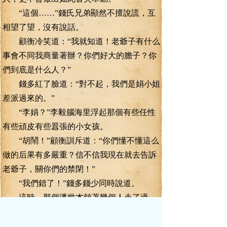
“這個……”錢氏兄弟顯然不擅說謊，互
相望了望，沒有說話。
顧衡冷笑道：“我就知道！老爺子有什么
事會不同我商量著辦？你們好大的膽子？你
們到底是什么人？”
錢多紅了臉道：“對不起，我們是娟小姐
差派過來的。”
“李娟？”李毅腦海里浮起那個有些任性
有些頑皮有些囂張的小女孩。
“胡鬧！”顧衡訓斥道：“你們懂不懂這么
做的后果有多嚴重？信不信我現在就去告訴
老爺子，關你們的禁閉！”
“我們錯了！”錢多錢少同時說道。
這時，那個潘世杰領著幾個人走了過
來，一看就知道不懷好意。
潘世杰指著李毅道：“就是那小子！”