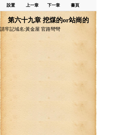
設置
上一章
下一章
書頁
第六十九章 挖煤的or站崗的
請牢記域名:黃金屋 官路彎彎