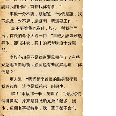
請隨我們回家，首長找你有事。”
李毅十分不爽，皺眉道：“你們是誰，我
不認識，對不起，請讓開，我還要工作。”
“請不要讓我們為難，毅少，對我們而
言，首長的命令大過一切！”年輕人語氣雖然
恭敬，卻很冰硬，其中的威脅味道十分濃
郁。
李毅心想是不是顧衡通風報信了？有些
疑惑地看向顧衡，顧衡也有些詫異地道：“你
們是？”
軍人道：“我們是李首長的貼身警衛員。
我叫錢多，這位是我弟弟，叫錢少。”
“噗！”李毅咋一聽，笑噴了：“我說你們
倆挺像呢，原來是雙胞胎兄弟？錢多，錢
少，這倆名字挺特別，我一輩子都不會忘
記。”