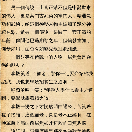
另一個傳說，上官正清不但是中醫世家
的傳人，更是某門古武術的掌門人，精通氣
功和武術，給這個神秘人物更添加了幾分神
秘色彩。還有一個傳說，是關于上官正清的
年齡，傳聞他已過期頤之年，但鶴發童顏，
健步如飛，面色有如嬰兒般紅潤細嫩。
一個只存在傳說中的人物，居然會是顧
衡的朋友？
李毅笑道：“顧老，那你一定要介紹給我
認識。我也想學幾招養生之道啊。”
顧衡哈哈一笑：“年輕人學什么養生之道
啊，要學就學養精之道！”
李毅一愣之下才恍然明白過來，苦笑著
搖了搖頭，這個顧老，真是老不正經啊！在
晚輩兼下屬面前居然如此這般的口無遮攔。
說話間，飛機廣播里傳來空乘甜美的提