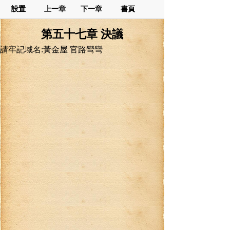
設置
上一章
下一章
書頁
第五十七章 決議
請牢記域名:黃金屋 官路彎彎