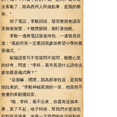
太客氣了，能為西州人民做點事，是我的榮
幸。”
掛了電話，李毅回頭，發現整個會議室
里鴉雀無聲，十幾雙眼睛，都盯著他瞧。
李毅一邊將電話裝進挎包，一邊聳肩笑
道：“葛副市長一定要請我參加希望小學的奠
基儀式。”
歐陽謹萱可不管當問不當問，難壓心里
的好奇，問道：“李科，葛市長憑什么請你去
參加奠基儀式啊？”
“這個嘛，嘿嘿，因為那筆投資，是我幫
他拉來的。”李毅神秘莫測的一笑，他當然不
會傻到來顯擺炫富。
“哦，李科，看不出來，你還有這個本
事，真了不起，啥子時候，幫我們水督泅也
拉點投資過來，改善一下我們的生活福利也