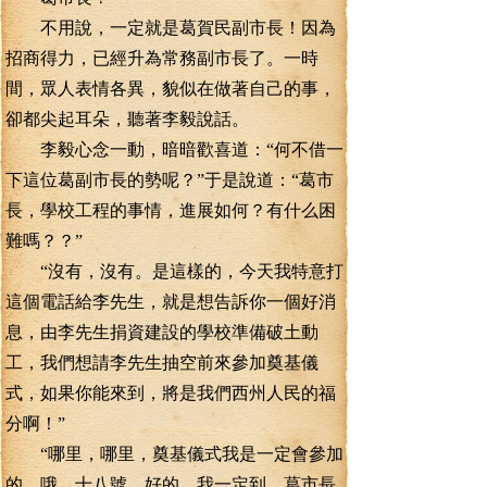
不用說，一定就是葛賀民副市長！因為
招商得力，已經升為常務副市長了。一時
間，眾人表情各異，貌似在做著自己的事，
卻都尖起耳朵，聽著李毅說話。
李毅心念一動，暗暗歡喜道：“何不借一
下這位葛副市長的勢呢？”于是說道：“葛市
長，學校工程的事情，進展如何？有什么困
難嗎？？”
“沒有，沒有。是這樣的，今天我特意打
這個電話給李先生，就是想告訴你一個好消
息，由李先生捐資建設的學校準備破土動
工，我們想請李先生抽空前來參加奠基儀
式，如果你能來到，將是我們西州人民的福
分啊！”
“哪里，哪里，奠基儀式我是一定會參加
的，哦，十八號，好的，我一定到。葛市長