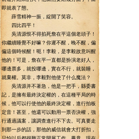
即就表了態。
薛雪精神一振，綻開了笑容。
四比四平！
吳清源恨不得掐死詹在平這個老頭子！
你繼續睡覺不好嘛？你遲不醒，晚不醒，偏
偏這個時候醒！呃！李毅，是李毅故意叫醒
他的！可是，詹在平一直都是扮演老好人，
哪邊票多，就投哪邊，實在不行，就裝睡，
就棄權。莫非，李毅對他使了什么魔法？
吳清源并不著急，他是一把手，縣委書
記，是擁有最終決定權的，在這種平局的時
候，他可以行使他的最終決定權，進行拍板
定音！甚至，他還可以動用一票否決權，強
行通過議案，讓調查進行不下去。可真要走
到那一步的話，那他的威信就會大打折扣，
只怕以后都很難正常開展工作。畢竟，現在