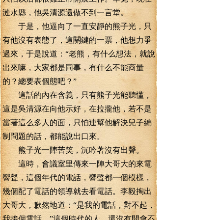
漣水縣，他吳清源還做不到一言堂。
于是，他逼向了一直安靜的熊子光，只
有他沒有表態了，這關鍵的一票，他想力爭
過來，于是說道：“老熊，有什么想法，就說
出來嘛，大家都是同事，有什么不能商量
的？總要表個態吧？”
這話的內在含義，只有熊子光能聽懂，
這是吳清源在向他示好，在拉攏他，若不是
當著這么多人的面，只怕連幫他解決兒子編
制問題的話，都能說出口來。
熊子光一陣苦笑，沉吟著沒有出聲。
這時，會議室里傳來一陣大哥大的來電
響聲，這個年代的電話，響聲都一個模樣，
幾個配了電話的領導就去看電話。李毅掏出
大哥大，歉然地道：“是我的電話，對不起，
我接個電話。”這個時代的人，還沒有開會不