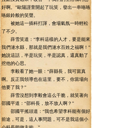
好啊。”歐陽謹萱開起了玩笑，發出一串咯咯
咯銀鈴般的笑聲。
被她這一插科打諢，會場氣氛一時輕松
了不少。
薛雪笑道：“李科這樣的人才，要是能來
我們漣水縣，那就是我們漣水百姓之福啊！”
她說這話，半是玩笑，半是認真，還真動了
挖他的心思。
李毅看了她一眼：“薛縣長，我可當真
啊。反正我領導也在這里，要不，你當場向
他要了我？”
薛雪沒想到李毅會這么干脆，就笑著向
邵國平道：“邵科長，放不放人啊？”
邵國平搖頭道：“我也希望李科能有個好
前途，可是，這人事問題，可不是我這個小
小科長能做主的。”