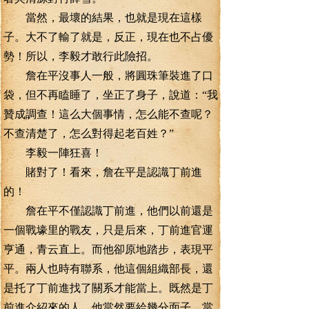
當然，最壞的結果，也就是現在這樣
子。大不了輸了就是，反正，現在也不占優
勢！所以，李毅才敢行此險招。
詹在平沒事人一般，將圓珠筆裝進了口
袋，但不再瞌睡了，坐正了身子，說道：“我
贊成調查！這么大個事情，怎么能不查呢？
不查清楚了，怎么對得起老百姓？”
李毅一陣狂喜！
賭對了！看來，詹在平是認識丁前進
的！
詹在平不僅認識丁前進，他們以前還是
一個戰壕里的戰友，只是后來，丁前進官運
亨通，青云直上。而他卻原地踏步，表現平
平。兩人也時有聯系，他這個組織部長，還
是托了丁前進找了關系才能當上。既然是丁
前進介紹來的人，他當然要給幾分面子，當