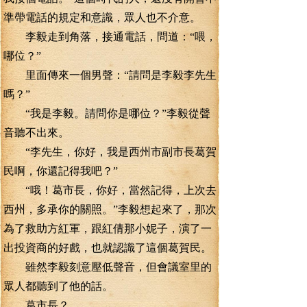
準帶電話的規定和意識，眾人也不介意。
李毅走到角落，接通電話，問道：“喂，
哪位？”
里面傳來一個男聲：“請問是李毅李先生
嗎？”
“我是李毅。請問你是哪位？”李毅從聲
音聽不出來。
“李先生，你好，我是西州市副市長葛賀
民啊，你還記得我吧？”
“哦！葛市長，你好，當然記得，上次去
西州，多承你的關照。”李毅想起來了，那次
為了救助方紅軍，跟紅倩那小妮子，演了一
出投資商的好戲，也就認識了這個葛賀民。
雖然李毅刻意壓低聲音，但會議室里的
眾人都聽到了他的話。
葛市長？