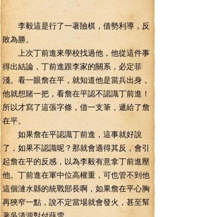
李毅這是行了一著險棋，借勢利導，反
敗為勝。
上次丁前進來學校找過他，他從這件事
得出結論，丁前進跟李家的關系，必定菲
淺。看一眼詹在平，就知道他是當兵出身，
他就想賭一把，看詹在平認不認識丁前進！
所以才寫了這張字條，借一支筆，遞給了詹
在平。
如果詹在平認識丁前進，這事就好說
了，如果不認識呢？那就會適得其反，會引
起詹在平的反感，以為李毅有意拿丁前進壓
他。丁前進在軍中位高權重，可也管不到他
這個漣水縣的統戰部長啊，如果詹在平心胸
再狹窄一點，說不定當場就會發火，甚至幫
著吳清源對付薛雪。