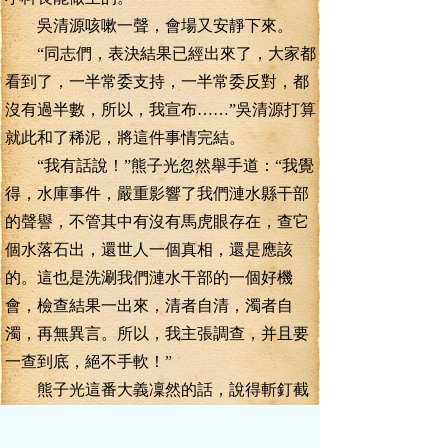
吳清源咳嗽一聲，會場又安靜下來。
“同志們，表決結果已經出來了，大家都
看到了，一半常委支持，一半常委反對，都
沒有過半數，所以，我宣布……”吳清源打算
就此和了稀泥，將這件事情完結。
“我有話說！”熊子光忽然舉手道：“我覺
得，水庫事件，嚴重影響了我們漣水縣干部
的聲譽，不管其中有沒有馬虎眼存在，查它
個水落石出，還世人一個真相，還是應該
的。這也是洗涮我們漣水干部的一個好機
會，檢查結果一出來，清者自清，濁者自
濁，再無異言。所以，我主張調查，并且要
一查到底，絕不手軟！”
熊子光這番大義凜然的話，說得斬釘截
鐵，像晴天霹靂，震得人耳鼓發麻。
一直不肯表態的熊子光，忽然如此高調