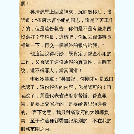
個！”
吳清源馬上回過神來，沉靜數秒后，接
話道：“省府水督小組的同志，還是辛苦工作
了的，但是這份報告，你們是不是有些東西
沒寫好？李科長，這樣吧，你回去跟邵科長
相量一下，再交一個最終的報告給我。”
他這話說得巧妙，既肯定了督查小組的
工作，又否認了這份通報的真實性，自圓其
說，還不得罪人，當真圓滑！
李毅冷笑道：“吳書記，你剛才可是親口
承認了，這份報告的內容，你是認可的！再
者說了，我是代表省政府水督辦。督查報
告，是要上交省府的，是要給省里領導看
的。”言下之意，我只對省政府的大領導負
責，至于你這種縣委書記級別的，不在我的
服務范圍之內。