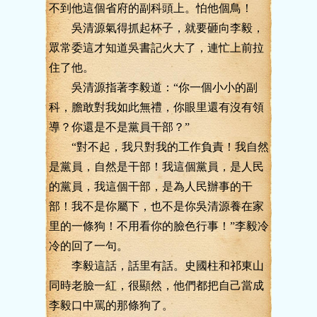
不到他這個省府的副科頭上。怕他個鳥！
吳清源氣得抓起杯子，就要砸向李毅，
眾常委這才知道吳書記火大了，連忙上前拉
住了他。
吳清源指著李毅道：“你一個小小的副
科，膽敢對我如此無禮，你眼里還有沒有領
導？你還是不是黨員干部？”
“對不起，我只對我的工作負責！我自然
是黨員，自然是干部！我這個黨員，是人民
的黨員，我這個干部，是為人民辦事的干
部！我不是你屬下，也不是你吳清源養在家
里的一條狗！不用看你的臉色行事！”李毅冷
冷的回了一句。
李毅這話，話里有話。史國柱和祁東山
同時老臉一紅，很顯然，他們都把自己當成
李毅口中罵的那條狗了。