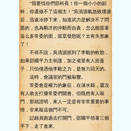
“我要找你們邵科長！你一個小小的副
科，你還做不了這個主！”吳清源氣急敗壞過
后，迅速冷靜下來，知道武力是解決不了問
題的，也為剛才的沖動而自責，怎么能當著
這么多常委的面，當眾發怒呢？太有失形象
了！
不得不說，吳清源抓到了李毅的軟肋，
如果邵國平力主袒護，加之省里有人捂蓋
子，只怕僅憑他李毅之力，是無力回天的。
這時，會議室的門被敲響。
常委會是權力的象征，在漣水縣，還沒
有人敢去打擾常委們開會。但既然有人敲
門，那就證明，來人一定是有非常重要的事
情，非來敲這個門不可。
記錄員跑過去打開門，邵國平領著三個
手下，走了進來。