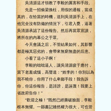
吳清源這才領教了李毅的厲害和手段。
先是一招偷梁換柱，用假的通報，當成
真的，在恰當的時機，送到吳清源手上，在
他完全沒有防備的情況下，引君入甕，逼著
吳清源承認了這份報告。然后再當眾宣讀，
將所在的內幕公之于眾。
今天會議之后，不管結果如何，其影響
都是極其惡劣的，會帶來無窮無盡的后患。
小看了這小子啊！
李毅的咄咄逼人，讓吳清源疲于應付，
當下老羞成惱，高聲道：“姓李的！你別以為
我不曉你，你用了什么卑鄙手段！我告訴
你，你這份報告，是誹謗，是誣蔑！我要上
省政府告你！”
“歡迎之極！”既然已經撕破臉面，李毅
根本無懼。一縣書記雖然權力很大，可也管