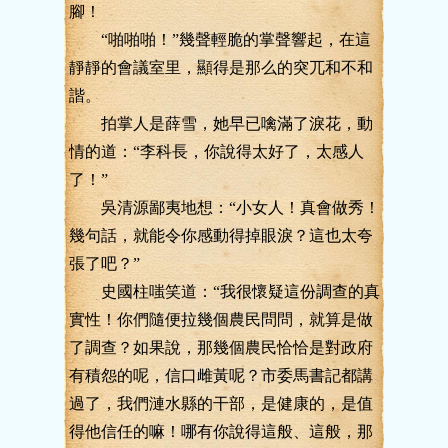
腳！
“啪啪啪！”幾聲輕脆的掌聲響起，在這
靜靜的會議室里，顯得是那么的突兀和不和
諧。
拍掌人是薛雪，她早已噙滿了淚花，動
情的道：“李科長，你說得太好了，太感人
了！”
吳清源鄙夷地想：“小女人！真會做秀！
幾句話，就能令你感動得掉眼淚？這也太夸
張了吧？”
史國柱嗤笑道：“我很懷疑這份調查的真
實性！你們隨便拉幾個農民問問，就算是做
了調查？如果說，那幾個農民恰恰是對政府
有積怨的呢，信口雌黃呢？市委馬書記都講
過了，我們漣水縣的干部，是健康的，是值
得他信任的嘛！哪有你說得這般、這般，那