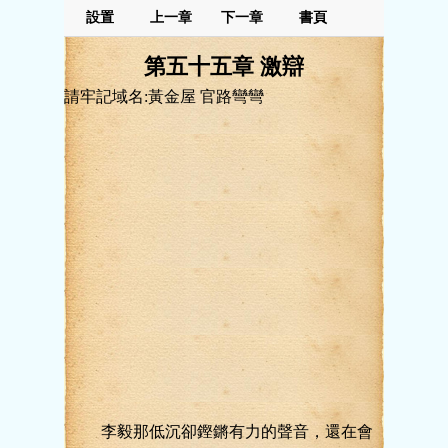
設置
上一章
下一章
書頁
第五十五章 激辯
請牢記域名:黃金屋 官路彎彎
李毅那低沉卻鏗鏘有力的聲音，還在會