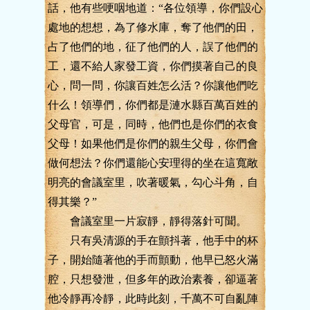
話，他有些哽咽地道：“各位領導，你們設心
處地的想想，為了修水庫，奪了他們的田，
占了他們的地，征了他們的人，誤了他們的
工，還不給人家發工資，你們摸著自己的良
心，問一問，你讓百姓怎么活？你讓他們吃
什么！領導們，你們都是漣水縣百萬百姓的
父母官，可是，同時，他們也是你們的衣食
父母！如果他們是你們的親生父母，你們會
做何想法？你們還能心安理得的坐在這寬敞
明亮的會議室里，吹著暖氣，勾心斗角，自
得其樂？”
會議室里一片寂靜，靜得落針可聞。
只有吳清源的手在顫抖著，他手中的杯
子，開始隨著他的手而顫動，他早已怒火滿
腔，只想發泄，但多年的政治素養，卻逼著
他冷靜再冷靜，此時此刻，千萬不可自亂陣