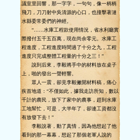
議室里回響，那一字字，一句句，像一柄柄
飛刀，刀刀射中吳清源的心口，也撞擊著漣
水縣委常委們的神經。
“……水庫工程款使用情況，省水利廳實
際撥付五千五百萬，現在尚余零元。水庫工
程進度，工程進度時間過了十分之九，工程
進度只完成整體工程量的十分之三！”
說到后來，李毅將手中的材料放在桌子
上，啪的發出一聲輕響。
眾人一震，卻見李毅撇開材料稿，痛心
疾首地道：“不僅如此，據我走訪所知，數以
千計的農民，放下了家中的農事，趕到水庫
工地幫忙，可是，大半年了，卻連工資都沒
有放發下去！”
李毅說著，動了真情，因為他想起了他
看到的那一幕幕，想起了那個老軍人說的