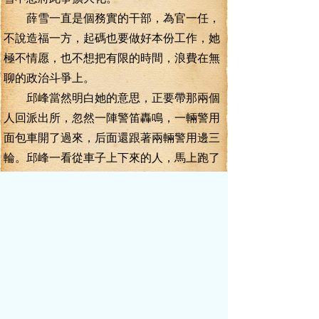
薛雪一直是個務實的干部，為官一任，
不說造福一方，起碼也要做好本份工作，她
極不情愿，也不想把有限的時間，浪費在無
聊的政治斗爭上。
邱峰當然明白她的意思，正要帶那兩個
人回派出所，忽然一陣警笛轟鳴，一輛警用
面包車開了過來，后面還跟著兩輛警用邊三
輪。邱峰一看從車子上下來的人，馬上跑了
過去，敬禮喊話：“呂局好！”
呂治新三十幾歲年紀，一米八幾的個
頭，長得很魁梧，他是偵察連長轉業，干公
安工作幾個年頭，破了很多大案要案，在漣
水公安系統，很有名望。
呂治新匆匆點頭，跑到薛雪面前，大聲
道：“薛縣長，我們來遲了，讓你受苦了！”
薛雪道：“我沒事，受傷的是我秘書，雖