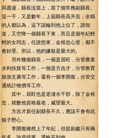
與愿違，縣長沒當上，當了個常務副縣長。
這一干，又是數年，上屆縣長高升后，全縣
的人都以為，這下該輪到他上位了，誰知
道，又空降一個縣長下來，而且是個年紀輕
輕的女同志，任誰想來，金裕忠心里，都不
會好受。所以，他的嫌疑是最大的。
另外幾個縣長，一個是屈旺，分管農業
水利扶貧等工作，一個是方吉才，分管教育
旅游文廣等工作，還有一個李開復，分管交
通統計物價等工作。
其中，屈旺也是老漣水干部，除了金裕
忠，就數他資格最老，威望最大。
方吉才新任副縣長不久，應該不會有此
狼子野心。
李開復雖然上了年紀，但提副處只有兩
年多，論資排輩，還輪不到他。