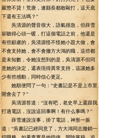
嚴懲不貸！荒唐，連縣長都敢毆打，這天底
下還有王法嗎？”
吳清源的聲音很大，語氣很急，但薛雪
卻聽得心頭一暖，打這個電話之前，他還是
有些顧慮的，吳清源怪不怪她小題大做，會
不會支持她，會不會撤方大鴻的職，這些都
是未知數，令她沒想到的是，吳清源不但同
意她的決定，還表現得異常支持，這讓她多
少有些感動，同時信心更足。
她順便問了一句：“史書記是不是上市里
開會去了？”
吳清源答道：“沒有吧，老史早上還跟我
打過電話，沒說這回事啊！有什么事嗎？”
薛雪連說沒事，掛了電話，神形一振
道：“吳書記已經同意了，方大鴻同志撤銷一
切職務，如果查實是他指使，開除黨籍，追