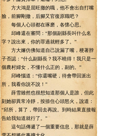
方大鴻是屈旺撤的職，他不會出自打嘴
臉，前腳剛撤，后腳又官復原職吧？
每個人心頭都在琢磨，各懷心思。
邱峰還在審問：“那個副縣長叫什么名
字？說出來，你的罪過就輕多了。”
方大嬸仿佛知道自己說漏了嘴，梗著脖
子否認：“什么副縣長？我不曉得！我只是一
個農村婦女，不懂什么正的，副的。”
邱峰惱道：“你還嘴硬，待會帶回派出
所，我看你說不說！”
薛雪雖然也很想知道那個人是誰，但此
刻她卻異常冷靜，按捺住心頭怒火，說道：
“邱所，算了，帶回去再說。到時結果直接報
告給我知道就行了。”
這句話傳遞了一個重要信息，那就是薛
雪不想將此事擴大化。