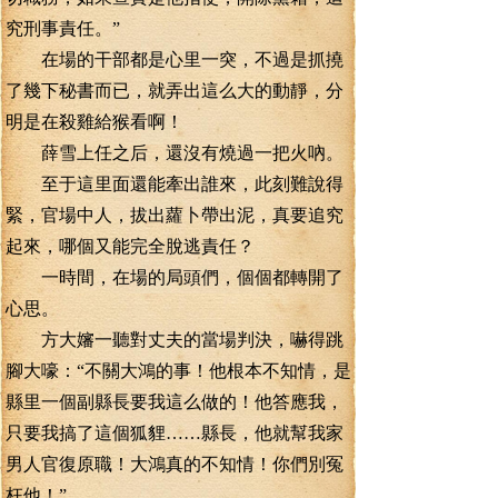
究刑事責任。”
在場的干部都是心里一突，不過是抓撓
了幾下秘書而已，就弄出這么大的動靜，分
明是在殺雞給猴看啊！
薛雪上任之后，還沒有燒過一把火吶。
至于這里面還能牽出誰來，此刻難說得
緊，官場中人，拔出蘿卜帶出泥，真要追究
起來，哪個又能完全脫逃責任？
一時間，在場的局頭們，個個都轉開了
心思。
方大嬸一聽對丈夫的當場判決，嚇得跳
腳大嚎：“不關大鴻的事！他根本不知情，是
縣里一個副縣長要我這么做的！他答應我，
只要我搞了這個狐貍……縣長，他就幫我家
男人官復原職！大鴻真的不知情！你們別冤
枉他！”