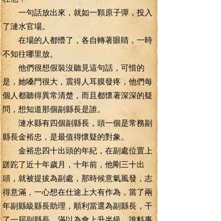
一句話放出來，就如一顆原子彈，投入
了漣水官場。
在場的人都懵了，各自轉著眼睛，一時
不知往哪里放。
他們很想假裝沒聽見這句話，可惜的
是，她嗓門很大，震得人耳膜發疼，他們每
個人都聽得異常清楚，而且都懷著深深的疑
問，想知道那個副縣長是誰。
漣水縣有四個副縣長，頭一個是常務副
縣長金裕忠，是最值得懷疑的對象。
金裕忠四十出頭的年紀，在副處位置上
蹉跎了近十年歲月，十年前，他剛三十出
頭，就被提拔為副處，那時候意氣風發，志
得意滿，一心想在仕途上大有作為，當了兩
年副縣級縣長助理，順利當選為副縣長，干
了一屆副縣長，滿以為會上升半級，誰料事