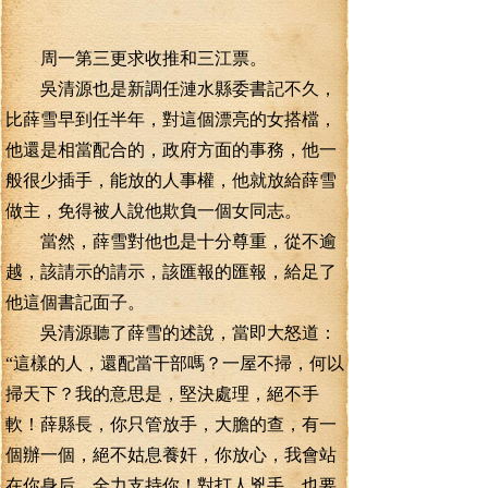
周一第三更求收推和三江票。
吳清源也是新調任漣水縣委書記不久，
比薛雪早到任半年，對這個漂亮的女搭檔，
他還是相當配合的，政府方面的事務，他一
般很少插手，能放的人事權，他就放給薛雪
做主，免得被人說他欺負一個女同志。
當然，薛雪對他也是十分尊重，從不逾
越，該請示的請示，該匯報的匯報，給足了
他這個書記面子。
吳清源聽了薛雪的述說，當即大怒道：
“這樣的人，還配當干部嗎？一屋不掃，何以
掃天下？我的意思是，堅決處理，絕不手
軟！薛縣長，你只管放手，大膽的查，有一
個辦一個，絕不姑息養奸，你放心，我會站
在你身后，全力支持你！對打人兇手，也要