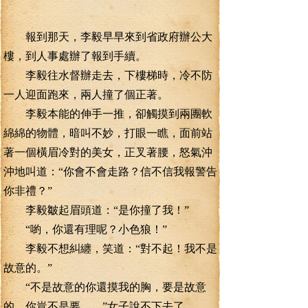
報到那天，李毅早早來到省政府辦公大
樓，到人事處辦了報到手續。
李毅往水督辦走去，下樓梯時，冷不防
一人迎面跑來，兩人撞了個正著。
李毅本能的伸手一推，卻觸摸到兩團軟
綿綿的物體，暗叫不妙，打眼一瞧，面前站
著一個橫眉冷對的美女，正叉著腰，怒氣沖
沖地叫道：“你會不會走路？信不信我報警告
你非禮？”
李毅皺起眉頭道：“是你撞了我！”
“喲，你還有理呢？小色狼！”
李毅不想糾纏，笑道：“對不起！我不是
故意的。”
“不是故意的你還摸我的胸，要是故意
的，你豈不是要……”女子說不下去了。