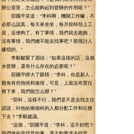
辦公室里，怎么能夠起到督辦的作用呢？”
邵國平笑道：“李科啊，機關工作嘛，不
必那么認真，每天來坐坐，每月按時領上工
資，這便夠了。有了事情，我們就去跑跑，
沒有事情，我們總不能去找事吧？那很討人
嫌煩的。”
李毅皺緊了眉頭：“如果這樣的話，這個
水督辦，還有什么存在的必要呢？”
邵國平睜大了眼睛：“李科，你是新人，
難免有些熱情和激情，可是，上面沒布置任
務下來，我們能怎么辦？”
“邵科，這樣不行，我們是不是去找主任
談談，叫他給兩個科的人都分配工作和任務
下去？”李毅建議。
“這個，”邵國平道：“李科，這不好吧？
我們做的是找茬的事，還主動要求去找茬，