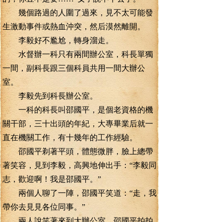
幾個路過的人圍了過來，見不太可能發
生激動事件或熱血沖突，然后漠然離開。
李毅好不尷尬，轉身溜走。
水督辦一科只有兩間辦公室，科長單獨
一間，副科長跟三個科員共用一間大辦公
室。
李毅先到科長辦公室。
一科的科長叫邵國平，是個老資格的機
關干部，三十出頭的年紀，大專畢業后就一
直在機關工作，有十幾年的工作經驗。
邵國平剃著平頭，體態微胖，臉上總帶
著笑容，見到李毅，高興地伸出手：“李毅同
志，歡迎啊！我是邵國平。”
兩個人聊了一陣，邵國平笑道：“走，我
帶你去見見各位同事。”
兩人說笑著來到大辦公室，邵國平拍拍