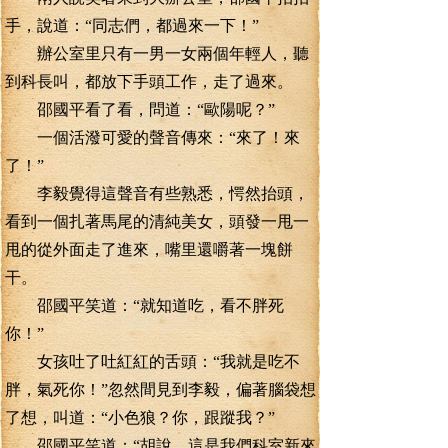
手，說道：“同志們，都過來一下！”
辦公室里只有一男一女兩個年輕人，聽
到科長叫，都放下手頭工作，走了過來。
邵國平看了看，問道：“歐陽呢？”
一個活潑可愛的聲音傳來：“來了！來
了！”
李毅覺得這聲音有些熟悉，愕然抬頭，
看到一個扎著馬尾的清純美女，頭發一甩一
甩的從外面走了進來，嘴里還嚼著一塊餅
干。
邵國平笑道：“就知道吃，看不胖死
你！”
女孩吐了吐紅紅的舌頭：“我就是吃不
胖，氣死你！”忽然間見到李毅，偏著腦袋想
了想，叫道：“小色狼？你，跟蹤我？”
邵國平笑道：“胡說，這是我們科室新來