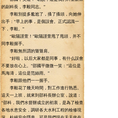
的副科長，李毅同志。”
李毅別提多尷尬了，搔了搔頭，向她伸
出手：“早上的事，是個誤會。正式認識一
下，李毅。”
“歐陽謹萱！”歐陽謹萱甩了甩頭，并不
同李毅握手。
李毅無所謂的聳聳肩。
“好啦，以后大家都是同事，有什么誤會
不要放在心上。”邵國平微微一笑：“這位是
馬海濤，這位是范絲雨。”
李毅跟他們一一握手。
李毅花了幾天時間，對工作進行熟悉。
這天一上班，就來到邵科長辦公室，說道：
“邵科，我們水督辦成立的初衷，是為了檢查
各地水患安全，調研各大水利工程的檢修現
況，杜絕安全隱患，可是我們現在天天坐在