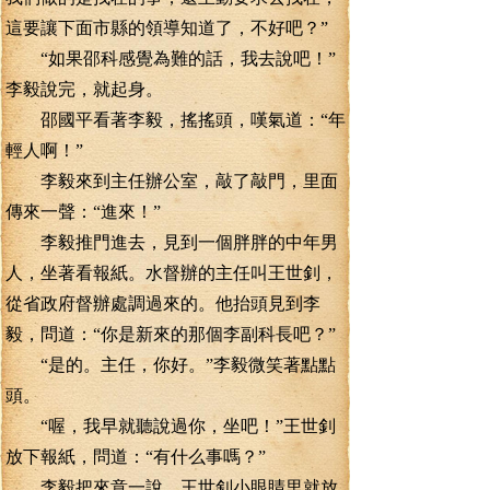
這要讓下面市縣的領導知道了，不好吧？”
“如果邵科感覺為難的話，我去說吧！”
李毅說完，就起身。
邵國平看著李毅，搖搖頭，嘆氣道：“年
輕人啊！”
李毅來到主任辦公室，敲了敲門，里面
傳來一聲：“進來！”
李毅推門進去，見到一個胖胖的中年男
人，坐著看報紙。水督辦的主任叫王世釗，
從省政府督辦處調過來的。他抬頭見到李
毅，問道：“你是新來的那個李副科長吧？”
“是的。主任，你好。”李毅微笑著點點
頭。
“喔，我早就聽說過你，坐吧！”王世釗
放下報紙，問道：“有什么事嗎？”
李毅把來意一說，王世釗小眼睛里就放