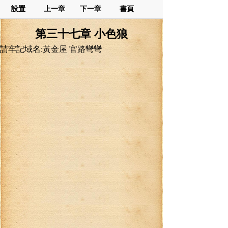
設置
上一章
下一章
書頁
第三十七章 小色狼
請牢記域名:黃金屋 官路彎彎