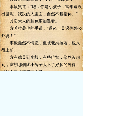
李毅笑道：“嗯，你是小孩子，當年還沒
出世呢，我說的人里面，自然不包括你。”
其它大人的臉色更加難看。
方芳拉著他的手道：“過來，見過你外公
外婆！”
李毅雖然不情愿，但被老媽拉著，也只
得上前。
方有德見到李毅，有些吃驚，顯然沒想
到，當初那個比小兔子大不了好多的外孫，
現如今長成這般高大了。
李毅看到方有德一臉慈祥，看著自己的
雙眼，皺紋密布，渾濁泛黃，眼角似有淚
水，便也動了情，叫了一聲：“外公！”
方有德重重的應了一聲，伸出干枯如老
松樹皮的手，拉住李毅，仔細端詳，連連說
道：“好！好！好！”李毅感覺到他的手全是