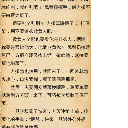
說咋判，就咋判吧！”民警揮揮手，叫方振不
要白費力氣了。
“還要判？判刑？”方振真嚇壞了：“打個
架，用不著這么欺負人吧？”
“欺負人？那也要看你是什么人，嘿嘿！
你要是官比他大，他敢欺負你？”民警扔掉煙
尾巴，方振立即又掏出煙，敬給他，緊接著
幫他點著了。
方振急也無用，就回來了，一回來就急
火攻心，口沒遮攔，罵了這個罵那個。
然后，夫妻倆交替著換嘴罵，罵著罵著
就罵到方芳頭上來了，可巧被李毅聽了個正
著。
一見李毅闖了進來，方芳連忙上前，拉
著他的手道：“毅兒，快來，見過外公外婆，
還有諸位舅舅姨媽。”