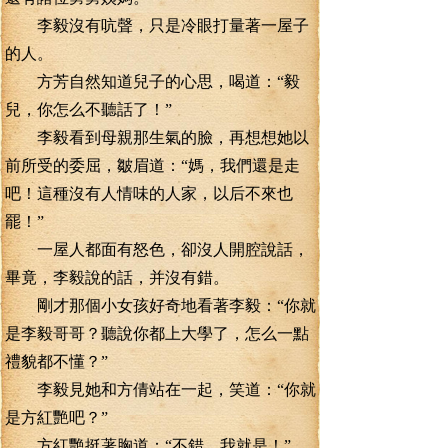
李毅沒有吭聲，只是冷眼打量著一屋子
的人。
方芳自然知道兒子的心思，喝道：“毅
兒，你怎么不聽話了！”
李毅看到母親那生氣的臉，再想想她以
前所受的委屈，皺眉道：“媽，我們還是走
吧！這種沒有人情味的人家，以后不來也
罷！”
一屋人都面有怒色，卻沒人開腔說話，
畢竟，李毅說的話，并沒有錯。
剛才那個小女孩好奇地看著李毅：“你就
是李毅哥哥？聽說你都上大學了，怎么一點
禮貌都不懂？”
李毅見她和方倩站在一起，笑道：“你就
是方紅艷吧？”
方紅艷挺著胸道：“不錯，我就是！”