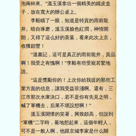
泡兩杯來。”溫玉溪拿出一個精美的鐵皮盒
子，放在寬大的辦公桌上。
李毅瞄了一眼，知道是特貢的雨前龍
井。暗自琢磨，溫玉溪臉色紅潤，神情開
朗，又得了這么好的茶葉，看來此次上京，
收獲頗豐！
“溫書記，這可是真正的雨前龍井，貢品
啊！我受之有愧啊！”李毅有些受寵若驚地
說。
“這是獎勵你的！上次你給我提的那些工
業方面的信息，讓我受益菲淺啊。還有，三
江市那次水庫決口，若不是你有先見之明，
喊了軍機去，后果不堪設想啊！”
溫玉溪開懷的笑著，興致頗高，但說到
“軍機”二字時，驀地想起來，這個年輕人，
可不是一般人啊，他跟京城李家是什么關