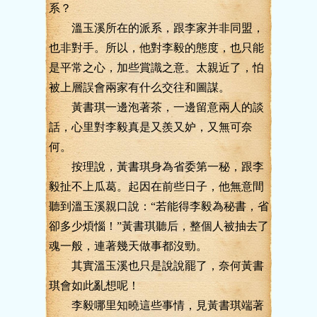
系？
溫玉溪所在的派系，跟李家并非同盟，
也非對手。所以，他對李毅的態度，也只能
是平常之心，加些賞識之意。太親近了，怕
被上層誤會兩家有什么交往和圖謀。
黃書琪一邊泡著茶，一邊留意兩人的談
話，心里對李毅真是又羨又妒，又無可奈
何。
按理說，黃書琪身為省委第一秘，跟李
毅扯不上瓜葛。起因在前些日子，他無意間
聽到溫玉溪親口說：“若能得李毅為秘書，省
卻多少煩惱！”黃書琪聽后，整個人被抽去了
魂一般，連著幾天做事都沒勁。
其實溫玉溪也只是說說罷了，奈何黃書
琪會如此亂想呢！
李毅哪里知曉這些事情，見黃書琪端著