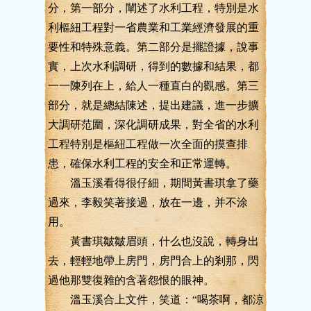
分，第一部分，闡述了水利工程，特別是水
利樞紐工程對一省農業和工業經濟發展的重
要性和特殊意義。第二部分是擺證據，說事
實，上次水利調研，得到的數據和結果，都
一一陳列在上，給人一種直白的觀感。第三
部分，就是總結陳述，提出建議，進一步擴
大調研范圍，深化調研成果，對全省的水利
工程特別是樞紐工程做一次全面的摸查排
患，確保水利工程的安全和正常運轉。
溫玉溪看得很仔細，期間黃書琪拿了藥
過來，李毅笑著接過，放在一邊，并不涂
用。
黃書琪皺皺眉頭，什么也沒說，轉身出
去，輕輕地帶上房門，房門合上的剎那，閃
過他那雙復雜的含著怨恨的眼神。
溫玉溪合上文件，笑道：“喝茶啊，都涼