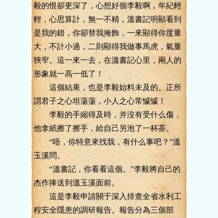
毅的恨卻更深了，心想好個李毅啊，年紀輕
輕，心思算計，無一不精，溫書記明顯看到
是我的錯，你卻替我掩飾，一來顯得你度量
大，不計小過，二則顯得我做事馬虎，氣量
狹窄。這一來一去，在溫書記心里，兩人的
形象就一高一低了！
這個結果，也是李毅始料未及的。正所
謂君子之心坦蕩蕩，小人之心常慽慽！
李毅的手縮得及時，并沒有受什么傷，
他拿紙擦了擦手，給自己另泡了一杯茶。
“唔，你特意來找我，有什么事吧？”溫
玉溪問。
“溫書記，你看看這個。”李毅將自己的
杰作捧送到溫玉溪面前。
這是李毅申請關于深入排查全省水利工
程安全隱患的調研報告。報告分為三個部