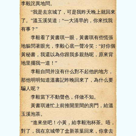
李毅詫異地問。
“我是去京城了，可是我昨天晚上就回來
了。”溫玉溪笑道：“一大清早的，你來找我
有事？”
李毅看了黃書琪一眼，黃書琪有些慌張
地躲閃著眼光，李毅心底一聲冷笑：“好你個
黃秘書，我還以為你跟我多親熱呢，原來背
地里擺我一道！”
李毅自問并沒有什么對不起他的地方，
那他明明知道溫書記昨晚回來了，為什么要
騙人呢？
李毅當下不動聲色，佯做不知。
黃書琪連忙上前推開里間的房門，給溫
玉溪泡茶。
“進來坐吧！小黃，給李毅泡杯茶。唔，
對了，我在京城帶了盒新茶葉回來，你拿去