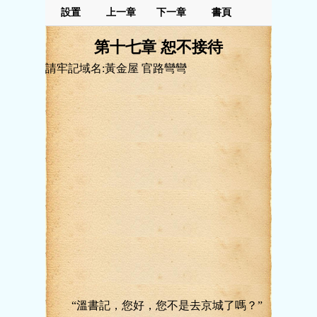
設置
上一章
下一章
書頁
第十七章 恕不接待
請牢記域名:黃金屋 官路彎彎
“溫書記，您好，您不是去京城了嗎？”