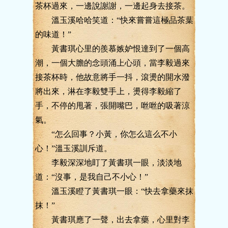
茶杯過來，一邊說謝謝，一邊起身去接茶。
溫玉溪哈哈笑道：“快來嘗嘗這極品茶葉
的味道！”
黃書琪心里的羨慕嫉妒恨達到了一個高
潮，一個大膽的念頭涌上心頭，當李毅過來
接茶杯時，他故意將手一抖，滾燙的開水潑
將出來，淋在李毅雙手上，燙得李毅縮了
手，不停的甩著，張開嘴巴，咝咝的吸著涼
氣。
“怎么回事？小黃，你怎么這么不小
心！”溫玉溪訓斥道。
李毅深深地盯了黃書琪一眼，淡淡地
道：“沒事，是我自己不小心！”
溫玉溪瞪了黃書琪一眼：“快去拿藥來抹
抹！”
黃書琪應了一聲，出去拿藥，心里對李