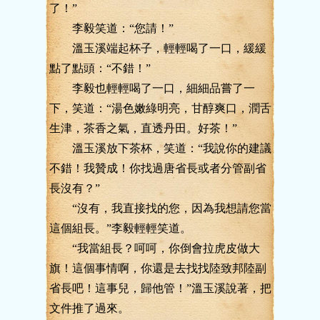
了！”
李毅笑道：“您請！”
溫玉溪端起杯子，輕輕喝了一口，緩緩
點了點頭：“不錯！”
李毅也輕輕喝了一口，細細品嘗了一
下，笑道：“湯色嫩綠明亮，甘醇爽口，潤舌
生津，茶香之氣，直透丹田。好茶！”
溫玉溪放下茶杯，笑道：“我說你的建議
不錯！我贊成！你找過唐省長或者分管副省
長沒有？”
“沒有，我直接找的您，因為我想請您當
這個組長。”李毅輕輕笑道。
“我當組長？呵呵，你倒會拉虎皮做大
旗！這個事情啊，你還是去找找陸致邦陸副
省長吧！這事兒，歸他管！”溫玉溪說著，把
文件推了過來。