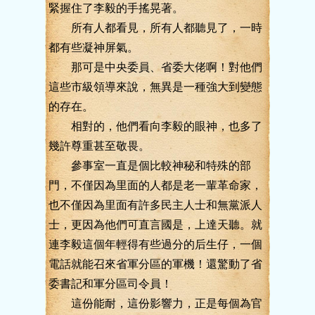
緊握住了李毅的手搖晃著。
所有人都看見，所有人都聽見了，一時
都有些凝神屏氣。
那可是中央委員、省委大佬啊！對他們
這些市級領導來說，無異是一種強大到變態
的存在。
相對的，他們看向李毅的眼神，也多了
幾許尊重甚至敬畏。
參事室一直是個比較神秘和特殊的部
門，不僅因為里面的人都是老一輩革命家，
也不僅因為里面有許多民主人士和無黨派人
士，更因為他們可直言國是，上達天聽。就
連李毅這個年輕得有些過分的后生仔，一個
電話就能召來省軍分區的軍機！還驚動了省
委書記和軍分區司令員！
這份能耐，這份影響力，正是每個為官