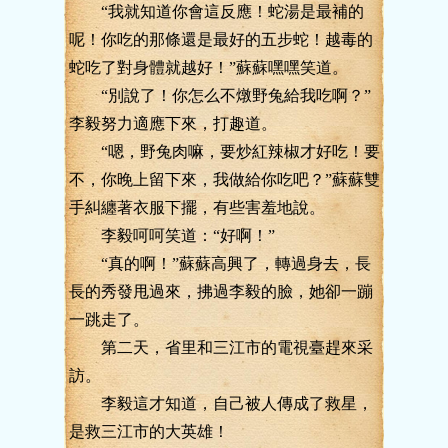
“我就知道你會這反應！蛇湯是最補的
呢！你吃的那條還是最好的五步蛇！越毒的
蛇吃了對身體就越好！”蘇蘇嘿嘿笑道。
“別說了！你怎么不燉野兔給我吃啊？”
李毅努力適應下來，打趣道。
“嗯，野兔肉嘛，要炒紅辣椒才好吃！要
不，你晚上留下來，我做給你吃吧？”蘇蘇雙
手糾纏著衣服下擺，有些害羞地說。
李毅呵呵笑道：“好啊！”
“真的啊！”蘇蘇高興了，轉過身去，長
長的秀發甩過來，拂過李毅的臉，她卻一蹦
一跳走了。
第二天，省里和三江市的電視臺趕來采
訪。
李毅這才知道，自己被人傳成了救星，
是救三江市的大英雄！