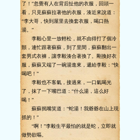
了！”忽覺有人在背后扯他的衣服，回頭一
看，只見蘇蘇拉著他的衣服，湊近來說道：
“李大哥，快到屋里去換套衣服，喝口熱
湯。”
李毅心里一放輕松，就不由得打了個冷
顫，連忙跟著蘇蘇，到了里間，蘇蘇翻出一
套男式衣褲，讓李毅湊合著換了。剛換好衣
服，蘇蘇又端了一碗湯進來，遞給李毅：“快
喝吧！”
李毅也不客氣，接過來，一口氣喝光
了，抹了一下嘴巴道：“什么湯，這么好
喝！”
蘇蘇抿嘴笑道：“蛇湯！我爺爺在山上現
抓的！”
“啊！”李毅生平最怕的就是蛇，立即就
做勢欲嘔。