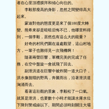
者在心里頂禮膜拜和傾心向往的。
李毅那瘦高的身影，忽然之間變得高大
起來。
蒙迪對他的態度更是來了個180度大轉
變。熊希來卻是暗暗后悔不已，他哪里料得
到，一個李毅，居然也有這么大的能量？
好奇的村民們圍在遠處觀望，這山村地
方，一輩子也難得見一次飛機啊！
隨著兩聲巨響，軍機完美的完成了任
務，在空中盤旋一會就飛了回去。
副泄洪道在巨響中被炸開一道大口子，
洪水像脫韁的野馬，奔騰而出，沿著泄洪道
洶涌而去。
看著這壯觀的景象，李毅松了一口氣。
就算是泄洪，也要數十小時才能讓水庫水位
下降到警戒線以下。期間必須時刻關注大壩