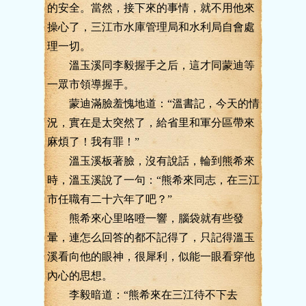
的安全。當然，接下來的事情，就不用他來
操心了，三江市水庫管理局和水利局自會處
理一切。
溫玉溪同李毅握手之后，這才同蒙迪等
一眾市領導握手。
蒙迪滿臉羞愧地道：“溫書記，今天的情
況，實在是太突然了，給省里和軍分區帶來
麻煩了！我有罪！”
溫玉溪板著臉，沒有說話，輪到熊希來
時，溫玉溪說了一句：“熊希來同志，在三江
市任職有二十六年了吧？”
熊希來心里咯噔一響，腦袋就有些發
暈，連怎么回答的都不記得了，只記得溫玉
溪看向他的眼神，很犀利，似能一眼看穿他
內心的思想。
李毅暗道：“熊希來在三江待不下去