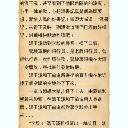
的溫玉溪，甚至看到了他眼角隱約的淚痕，
心里一陣感動，心想溫書記真是個為民著
想，愛惜人民的好書記！當即大喊道：“溫書
記，來得正及時！副泄洪道我們已經做好標
記，叫飛機快點放炸彈吧！”
溫玉溪聽到李毅的聲音，松了口氣。
駕駛軍機的飛行員，是老牌飛行員，曾
經執行過一次炸壩任務，駕駛著飛機在大壩
上空盤旋，尋找最佳發射時機。
溫玉溪和丁前進所乘坐的直升機在附近
找了個空曠的空地停了下來。
一眾市領導大踏步迎了上去，由蒙迪和
熊希來帶頭，往溫玉溪和丁前進兩人身邊
擠，溫玉溪和丁前進卻對著李毅伸出手
來……
“李毅！”溫玉溪難得露出一絲笑容，緊