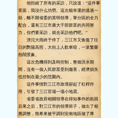
他拒絕了所有的采訪，只說道：“這件事
里面，我沒什么功勞。這次能幸運的逃過一
劫，離不開省委的英明領導，軍分區的全力
配合，還有三江市廣大干部群眾的共同努
力，你們要采訪，就去采訪他們吧。”
滂沱大雨終于停了，三江市又恢復了往
日的艷陽高照，大街上人歡車喧，一派繁榮
熱鬧景象。
這次危機得到及時控制，整個洪水期
間，沒有一個人民群眾受到傷害，經濟損失
也控制在最少的范圍內。
這件事情對三江市政壇卻起了杠桿作
用，引發了三江官場一場小地震。
省委省政府相關領導在得知事件的前因
后果之后，對三江市的領導班子，做出了相
應調整，熊希來被平調到安南地區做了專