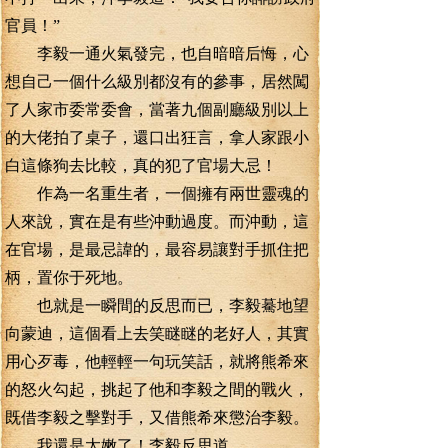
官員！”
李毅一通火氣發完，也自暗暗后悔，心
想自己一個什么級別都沒有的參事，居然闖
了人家市委常委會，當著九個副廳級別以上
的大佬拍了桌子，還口出狂言，拿人家跟小
白這條狗去比較，真的犯了官場大忌！
作為一名重生者，一個擁有兩世靈魂的
人來說，實在是有些沖動過度。而沖動，這
在官場，是最忌諱的，最容易讓對手抓住把
柄，置你于死地。
也就是一瞬間的反思而已，李毅驀地望
向蒙迪，這個看上去笑瞇瞇的老好人，其實
用心歹毒，他輕輕一句玩笑話，就將熊希來
的怒火勾起，挑起了他和李毅之間的戰火，
既借李毅之擊對手，又借熊希來懲治李毅。
我還是太嫩了！李毅反思道。