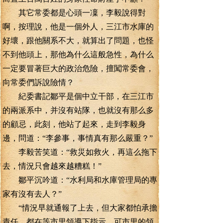
其它常委都是心頭一凜，李毅說得對
啊，按理說，他是一個外人，三江市水庫的
好壞，跟他關系不大，就算出了問題，也怪
不到他頭上，那他為什么這般急性，為什么
一定要冒著巨大的政治危險，擅闖常委會，
向常委們訴說險情？
紀委書記鄒平是個中立干部，在三江市
的兩派系中，并沒有站隊，也就沒有那么多
的顧忌，此刻，他站了起來，走到李毅身
邊，問道：“李參事，事情真有那么嚴重？”
李毅苦笑道：“救災如救火，再這么拖下
去，情況只會越來越糟糕！”
鄒平沉吟道：“水利局和水庫管理局的專
家有沒有去人？”
“情況早就通報了上去，但大家都怕承擔
責任，都在等市里領導下指示，可市里的領