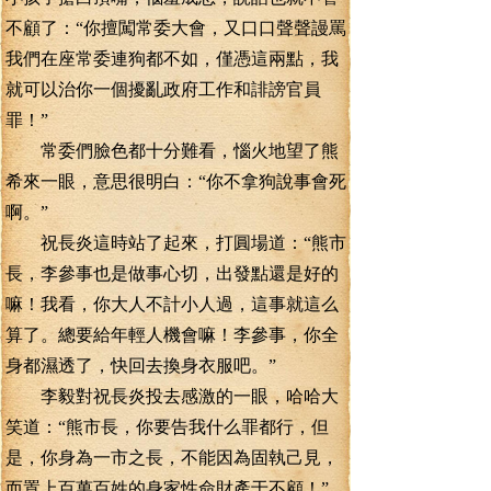
不顧了：“你擅闖常委大會，又口口聲聲謾罵
我們在座常委連狗都不如，僅憑這兩點，我
就可以治你一個擾亂政府工作和誹謗官員
罪！”
常委們臉色都十分難看，惱火地望了熊
希來一眼，意思很明白：“你不拿狗說事會死
啊。”
祝長炎這時站了起來，打圓場道：“熊市
長，李參事也是做事心切，出發點還是好的
嘛！我看，你大人不計小人過，這事就這么
算了。總要給年輕人機會嘛！李參事，你全
身都濕透了，快回去換身衣服吧。”
李毅對祝長炎投去感激的一眼，哈哈大
笑道：“熊市長，你要告我什么罪都行，但
是，你身為一市之長，不能因為固執己見，
而置上百萬百姓的身家性命財產于不顧！”