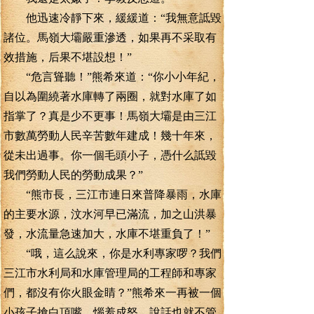
他迅速冷靜下來，緩緩道：“我無意詆毀
諸位。馬嶺大壩嚴重滲透，如果再不采取有
效措施，后果不堪設想！”
“危言聳聽！”熊希來道：“你小小年紀，
自以為圍繞著水庫轉了兩圈，就對水庫了如
指掌了？真是少不更事！馬嶺大壩是由三江
市數萬勞動人民辛苦數年建成！幾十年來，
從未出過事。你一個毛頭小子，憑什么詆毀
我們勞動人民的勞動成果？”
“熊市長，三江市連日來普降暴雨，水庫
的主要水源，汶水河早已滿流，加之山洪暴
發，水流量急速加大，水庫不堪重負了！”
“哦，這么說來，你是水利專家啰？我們
三江市水利局和水庫管理局的工程師和專家
們，都沒有你火眼金睛？”熊希來一再被一個
小孩子搶白頂嘴，惱羞成怒，說話也就不管