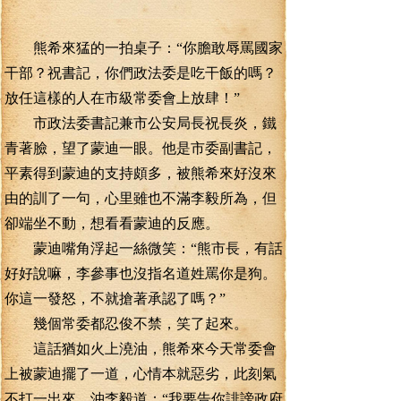
熊希來猛的一拍桌子：“你膽敢辱罵國家
干部？祝書記，你們政法委是吃干飯的嗎？
放任這樣的人在市級常委會上放肆！”
市政法委書記兼市公安局長祝長炎，鐵
青著臉，望了蒙迪一眼。他是市委副書記，
平素得到蒙迪的支持頗多，被熊希來好沒來
由的訓了一句，心里雖也不滿李毅所為，但
卻端坐不動，想看看蒙迪的反應。
蒙迪嘴角浮起一絲微笑：“熊市長，有話
好好說嘛，李參事也沒指名道姓罵你是狗。
你這一發怒，不就搶著承認了嗎？”
幾個常委都忍俊不禁，笑了起來。
這話猶如火上澆油，熊希來今天常委會
上被蒙迪擺了一道，心情本就惡劣，此刻氣
不打一出來，沖李毅道：“我要告你誹謗政府