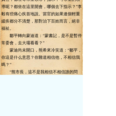
導呢？都坐在這里開會，哪個去下指示？”李
毅有些痛心疾首地說。當官的如果連個輕重
緩疾都分不清楚，那對治下百姓而言，絕非
福祉。
鄒平轉向蒙迪道：“蒙書記，是不是暫停
常委會，去大壩看看？”
蒙迪尚未開口，熊希來冷笑道：“鄒平，
你這是什么意思？你難道相信他，不相信我
嗎？”
“熊市長，這不是我相信不相信誰的問
題……”鄒平道。
“李參事，今天我也不為難你，這樣吧，
你當眾給我們道個歉，我就不追究你的責任
了！”熊希來清冷的聲音在會議室里響起。
蒙迪露出一個陰謀得逞的微笑，據他所
知，參事室里的人，沒一個是好惹的，尤其