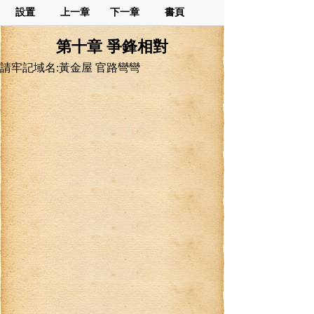
設置
上一章
下一章
書頁
第十章 爭鋒相對
請牢記域名:黃金屋 官路彎彎