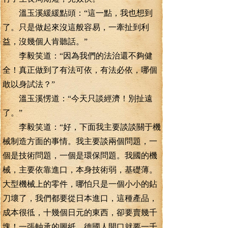
溫玉溪緩緩點頭：“這一點，我也想到
了。只是做起來沒這般容易，一牽扯到利
益，沒幾個人肯聽話。”
李毅笑道：“因為我們的法治還不夠健
全！真正做到了有法可依，有法必依，哪個
敢以身試法？”
溫玉溪愣道：“今天只談經濟！別扯遠
了。”
李毅笑道：“好，下面我主要談談關于機
械制造方面的事情。我主要談兩個問題，一
個是技術問題，一個是環保問題。我國的機
械，主要依靠進口，本身技術弱，基礎薄。
大型機械上的零件，哪怕只是一個小小的鉆
刀壞了，我們都要從日本進口，這種產品，
成本很彽，十幾個日元的東西，卻要賣幾千
塊！一張軸承的圖紙，德國人開口就要一千