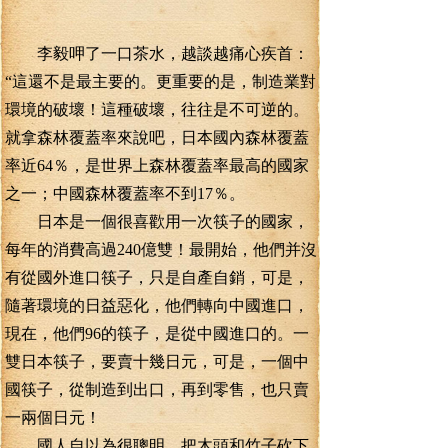
李毅呷了一口茶水，越談越痛心疾首：
“這還不是最主要的。更重要的是，制造業對
環境的破壞！這種破壞，往往是不可逆的。
就拿森林覆蓋率來說吧，日本國內森林覆蓋
率近64％，是世界上森林覆蓋率最高的國家
之一；中國森林覆蓋率不到17％。
日本是一個很喜歡用一次筷子的國家，
每年的消費高過240億雙！最開始，他們并沒
有從國外進口筷子，只是自產自銷，可是，
隨著環境的日益惡化，他們轉向中國進口，
現在，他們96的筷子，是從中國進口的。一
雙日本筷子，要賣十幾日元，可是，一個中
國筷子，從制造到出口，再到零售，也只賣
一兩個日元！
國人自以為很聰明，把木頭和竹子砍下