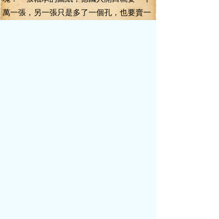
萬一張，另一張只是多了一個孔，也要賣一
千萬！沒辦法，誰叫我們沒那個技術，生產
不出那么精細的東西呢？”
溫玉溪沉默不語，握筆的手卻用了用
力。
李毅道：“科技是核心競爭力，技術方
面，在引進國外先進技術的同時，我們必須
加大研發投入，勇于創新，畢竟，真正的核
心技術，別人是不會輕易傳授的。而環保方
面，更是嚴重，我們一定要摘掉‘高消耗高排
放’的帽子，這對環境，對子孫后代，是極其
不負責的。在這方面，我有一些想法……”
李毅前世，在一家機械制造業的行業龍
對老大企業里，擔任過技術部經理一職，在
那里面，錢沒多撈，但技術圖紙，卻是記下
了一大堆。對于機械，他是在行的，說起來