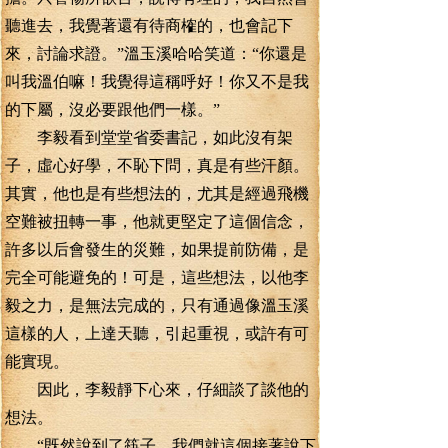
聽進去，我覺著還有待商榷的，也會記下
來，討論求證。”溫玉溪哈哈笑道：“你還是
叫我溫伯嘛！我覺得這稱呼好！你又不是我
的下屬，沒必要跟他們一樣。”
李毅看到堂堂省委書記，如此沒有架
子，虛心好學，不恥下問，真是有些汗顏。
其實，他也是有些想法的，尤其是經過飛機
空難被扭轉一事，他就更堅定了這個信念，
許多以后會發生的災難，如果提前防備，是
完全可能避免的！可是，這些想法，以他李
毅之力，是無法完成的，只有通過像溫玉溪
這樣的人，上達天聽，引起重視，或許有可
能實現。
因此，李毅靜下心來，仔細談了談他的
想法。
“既然說到了筷子，我們就這個接著說下