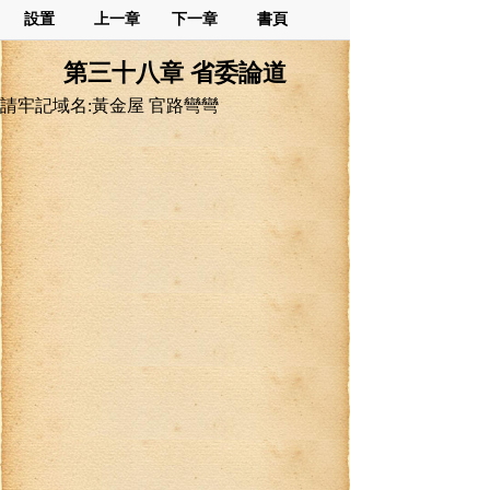
設置
上一章
下一章
書頁
第三十八章 省委論道
請牢記域名:黃金屋 官路彎彎