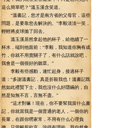
這么簡單吧？”溫玉溪含笑道。
“溫書記，您才是南方省的父母官，這些
問題，是要靠您去解決的。”李毅淡淡一笑，
輕輕將皮球拋了回去。
溫玉溪居然拿起他的杯子，給他續了一
杯水，端到他面前：“李毅，我知道你胸有成
竹，你就不用賣關子了，有什么話就說吧，
我會是一個很好的聽眾。”
李毅有些感動，連忙起身，接過杯子
道：“多謝溫書記，真是折殺我也！溫書記既
然如此禮賢下士，我也沒什么好隱瞞的，自
然是知無不言，言無不盡。”
“這才對嘛！現在，你不要幫我當什么書
記，你就當我是一個普通的老人，一個你的
長輩，在跟你嘮家常，不用有什么心理負
擔。只管暢所欲言，說得有理的，我自然會