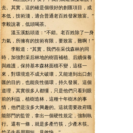
去。其實，這的確是個很好的創匯項目，成
本低，技術淺，適合普通老百姓發家致富。”
李毅說著，低頭喝茶。
溫玉溪點頭道：“不錯。老百姓除了一身
力氣，所擁有的技術有限，要致富，難啊！”
李毅道：“其實，我們在采伐森林的同
時，加強對采后林地的樹苗補植、后續保養
與維護，保持基本森林面積不變，這樣一
來，對環境造不成大破壞，又能達到出口創
匯的目的，也能良性循環，持久發展。這個
道理，其實很多人都懂，只是他們只看到眼
前的利益，植樹造林，這種十年樹木的事
情，他們是沒多大興趣的。這就需要政府職
能部門的監管，拿出一個硬性規定，強制執
行。還有一條，就是多產竹筷，少產木筷。
竹子生長周期短，見效快。”