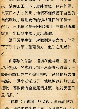
來，隨便加工一下，就能賣錢，創造外匯。
其實日本人才聰明，他們不僅保護了自己的
自然環境，還用更低的價格進口到了筷子，
然后，再把這些筷子回收利用，制造成紙和
家具，出口到中國，賣出高價。”
溫玉溪平生第一次聽到這等言論，他停
下了手中的筆，望著前方，似乎在思考什
么。
而李毅的話語，繼續在他耳邊回響：“對
環境無休止的索取，卻不思保養和維護，最
終將招致自然界的瘋狂報復，森林植被大面
積減少，洪水泛濫成災，地脈礦藏的無節止
擭取，導致稀有金屬廉價外流，地質災害日
益增多。”
“你提出了問題，很尖銳，很有說服力，
可是，我們現在坐在這里，不只是怨天尤人