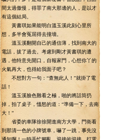
間太過傲慢，得罪了南大那邊的人，是以才
有這個結局。
黃書琪如果能明白溫玉溪此刻心里所
想，多半會冤屈得去撞墻。
溫玉溪翻開自己的通信薄，找到南大的
電話，拔了過去。考慮到剛才黃書琪的遭
遇，他特意先開口，自報家門，心想你丫的
火氣再大，也得給我面子吧？
不想對方一句：“查無此人！”就掛了電
話！
溫玉溪臉色難看之極，啪的將話筒扔
掉，拍了桌子，慍怒的道：“準備一下，去南
大！”
省委的車隊徐徐開進南方大學，門衛看
到那清一色的小牌號車，嚇了一跳，事先沒
通知啊！一時手忙腳亂，迎接的迎接，打電