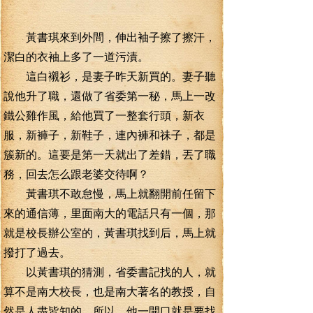
黃書琪來到外間，伸出袖子擦了擦汗，
潔白的衣袖上多了一道污漬。
這白襯衫，是妻子昨天新買的。妻子聽
說他升了職，還做了省委第一秘，馬上一改
鐵公雞作風，給他買了一整套行頭，新衣
服，新褲子，新鞋子，連內褲和祙子，都是
簇新的。這要是第一天就出了差錯，丟了職
務，回去怎么跟老婆交待啊？
黃書琪不敢怠慢，馬上就翻開前任留下
來的通信薄，里面南大的電話只有一個，那
就是校長辦公室的，黃書琪找到后，馬上就
撥打了過去。
以黃書琪的猜測，省委書記找的人，就
算不是南大校長，也是南大著名的教授，自
然是人盡皆知的。所以，他一開口就是要找