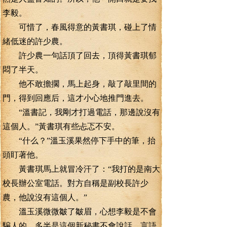
李毅。
可惜了，春風得意的黃書琪，碰上了情
緒低迷的許少農。
許少農一句話頂了回去，頂得黃書琪郁
悶了半天。
他不敢擔擱，馬上起身，敲了敲里間的
門，得到回應后，這才小心地推門進去。
“溫書記，我剛才打過電話，那邊說沒有
這個人。”黃書琪有些忐忑不安。
“什么？”溫玉溪果然停下手中的筆，抬
頭盯著他。
黃書琪馬上就冒冷汗了：“我打的是南大
校長辦公室電話。對方自稱是副校長許少
農，他說沒有這個人。”
溫玉溪微微皺了皺眉，心想李毅是不會
騙人的，多半是這個新秘書不會說話，言語