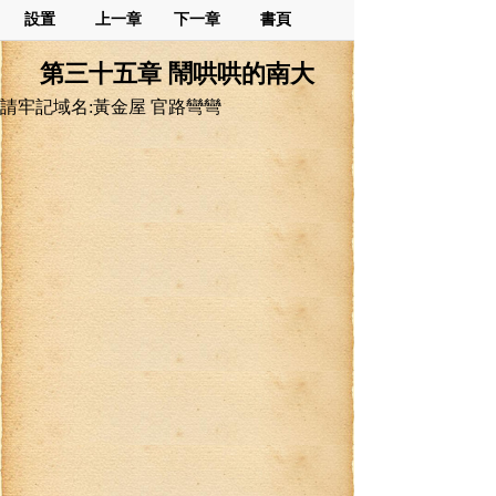
設置
上一章
下一章
書頁
第三十五章 鬧哄哄的南大
請牢記域名:黃金屋 官路彎彎