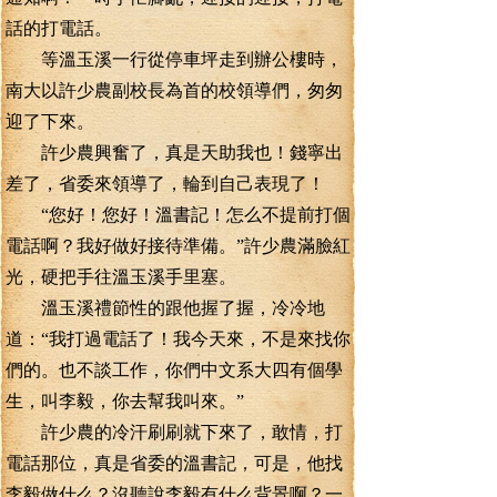
話的打電話。
等溫玉溪一行從停車坪走到辦公樓時，
南大以許少農副校長為首的校領導們，匆匆
迎了下來。
許少農興奮了，真是天助我也！錢寧出
差了，省委來領導了，輪到自己表現了！
“您好！您好！溫書記！怎么不提前打個
電話啊？我好做好接待準備。”許少農滿臉紅
光，硬把手往溫玉溪手里塞。
溫玉溪禮節性的跟他握了握，冷冷地
道：“我打過電話了！我今天來，不是來找你
們的。也不談工作，你們中文系大四有個學
生，叫李毅，你去幫我叫來。”
許少農的冷汗刷刷就下來了，敢情，打
電話那位，真是省委的溫書記，可是，他找
李毅做什么？沒聽說李毅有什么背景啊？一