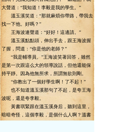
大聲道：“我知道！李毅是我的學生。”
溫玉溪笑道：“那就麻煩你帶路，帶我去
找一下他。好嗎？”
王海波連聲道：“好好！這邊請。”
溫玉溪點點頭，伸出手去，跟王海波握
了握，問道：“你是他的老師？”
“我是輔導員。”王海波笑著回答，雖然
是第一次跟這么大的領導說話，但他還能保
持平靜。因為他無所求，所謂無欲則剛。
“你教出了一個好學生啊！了不起！”
也不知道溫玉溪那句了不起，是夸王海
波呢，還是夸李毅。
黃書琪緊跟在溫玉溪身后，聽到這里，
暗暗奇怪，這個李毅，是個什么人啊？溫書
記怎么這么看重他？
來到班上，班上其它同學都在，就是不