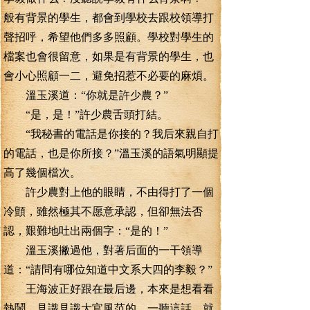
般有背景的學生，都會到學校去跟校領導打
聲招呼，希望他們多多照顧。學校對學生的
檔案也會很留意，如果是有背景的學生，也
會小心照顧一二，避免招惹不必要的麻煩。
溫玉溪道：“你就是許少農？”
“是，是！”許少農舌頭打結。
“我秘書的電話是你接的？我后來親自打
的電話，也是你所接？”溫玉溪的語氣明顯提
高了幾個檔次。
許少農對上他的眼睛，不由得打了一個
冷顫，雖然極其不愿意承認，但卻無法否
認，艱難地吐出兩個字：“是的！”
溫玉溪撇過他，對著后面的一干領導
道：“請問有哪位知道中文系大四的李毅？”
王海波正好跟在最后邊，本來是想看看
熱鬧，見識見識大官風范的，一聽這話，就