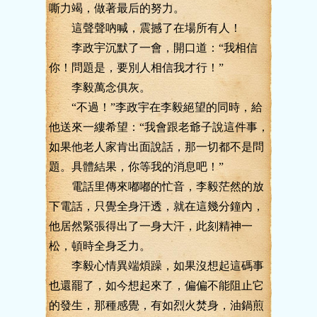
嘶力竭，做著最后的努力。
這聲聲吶喊，震撼了在場所有人！
李政宇沉默了一會，開口道：“我相信
你！問題是，要別人相信我才行！”
李毅萬念俱灰。
“不過！”李政宇在李毅絕望的同時，給
他送來一縷希望：“我會跟老爺子說這件事，
如果他老人家肯出面說話，那一切都不是問
題。具體結果，你等我的消息吧！”
電話里傳來嘟嘟的忙音，李毅茫然的放
下電話，只覺全身汗透，就在這幾分鐘內，
他居然緊張得出了一身大汗，此刻精神一
松，頓時全身乏力。
李毅心情異端煩躁，如果沒想起這碼事
也還罷了，如今想起來了，偏偏不能阻止它
的發生，那種感覺，有如烈火焚身，油鍋煎