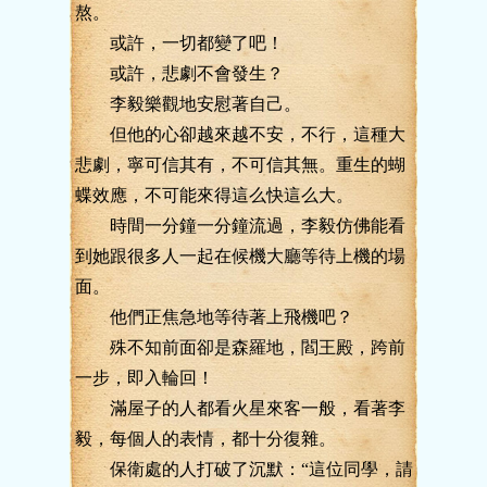
熬。
或許，一切都變了吧！
或許，悲劇不會發生？
李毅樂觀地安慰著自己。
但他的心卻越來越不安，不行，這種大
悲劇，寧可信其有，不可信其無。重生的蝴
蝶效應，不可能來得這么快這么大。
時間一分鐘一分鐘流過，李毅仿佛能看
到她跟很多人一起在候機大廳等待上機的場
面。
他們正焦急地等待著上飛機吧？
殊不知前面卻是森羅地，閻王殿，跨前
一步，即入輪回！
滿屋子的人都看火星來客一般，看著李
毅，每個人的表情，都十分復雜。
保衛處的人打破了沉默：“這位同學，請