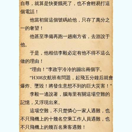
自尊，就算是快要餓死了，也不會輕易打這
個電話！
他當初留這個號碼給他，只存了萬分之
一的奢望！
他甚至準備再跑一趟南方省，去游說于
他。
于是，他相信李毅必定有他不得不這么
做的理由！
“理由！”李政宇冷冷的蹦出兩個字。
“H308次航班有問題，起飛五分鐘后就會
爆炸、墜毀！將發生意想不到的巨大災害！”
李毅一邊說著，腦海里有關這場空難的
記憶，又浮現出來。
這場空難，不只楚憐心一家人遇難，也
不只飛機上的十幾名空乘工作人員遇難，也
不只飛機上的幾百名乘客遇難！