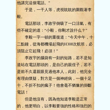
他講完這個電話。”
于是，一干人等，虎視眈眈的圍觀著李
毅。
電話那頭，李政宇倒吸了一口涼氣，有
些不確定的道：“小毅，你剛才說什么？”
李毅一字一頓的重復道：“今天中午，十
二點鐘，從海都機場起飛的H308次航班，必
須阻止它起飛！必須！”
李政宇的腦袋有一刻的短路，若不是知
道站在電話那頭的，是自己的親侄子，若不
是前不久還親眼見過他本人，此刻，他完全
有理由懷疑，對方是一個神經病，一個十足
十，不折不扣的瘋子！他會毫不猶豫的掛斷
電話！
但是他沒有，因為他知道李毅是正常
的，他更明白，以李毅要強的性格和強烈的