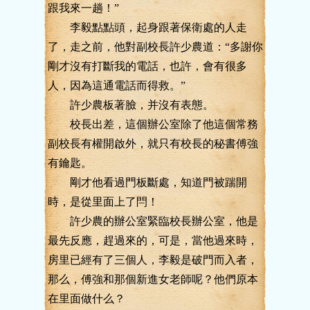
跟我來一趟！”
李毅點點頭，起身跟著保衛處的人走
了，走之前，他對副校長許少農道：“多謝你
剛才沒有打斷我的電話，也許，會有很多
人，因為這通電話而得救。”
許少農板著臉，并沒有表態。
校長出差，這個辦公室除了他這個常務
副校長有權開啟外，就只有校長的秘書傅強
有鑰匙。
剛才他看過門板斷處，知道門被踹開
時，是從里面上了閂！
許少農的辦公室緊臨校長辦公室，他是
最先反應，趕過來的，可是，當他過來時，
房里已經有了三個人，李毅是破門而入者，
那么，傅強和那個新進女老師呢？他們原本
在里面做什么？