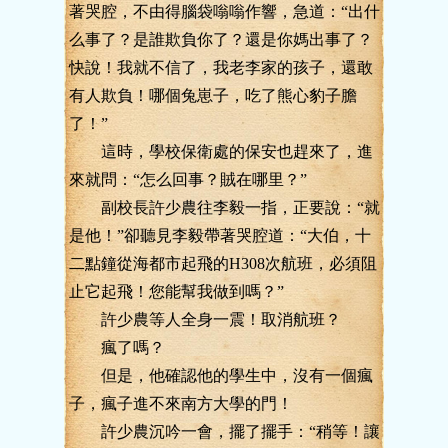
著哭腔，不由得腦袋嗡嗡作響，急道：“出什
么事了？是誰欺負你了？還是你媽出事了？
快說！我就不信了，我老李家的孩子，還敢
有人欺負！哪個兔崽子，吃了熊心豹子膽
了！”
這時，學校保衛處的保安也趕來了，進
來就問：“怎么回事？賊在哪里？”
副校長許少農往李毅一指，正要說：“就
是他！”卻聽見李毅帶著哭腔道：“大伯，十
二點鐘從海都市起飛的H308次航班，必須阻
止它起飛！您能幫我做到嗎？”
許少農等人全身一震！取消航班？
瘋了嗎？
但是，他確認他的學生中，沒有一個瘋
子，瘋子進不來南方大學的門！
許少農沉吟一會，擺了擺手：“稍等！讓