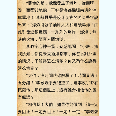
“要命的是，飛機發生了爆炸，從而墜
毀，而墜毀地點，正好是海都機場南邊的油
庫重地！”李毅幾乎是咬牙切齒的將這些字說
出來：“爆炸引發了油庫大火和連續爆炸！由
此引發連鎖反應，一系列的爆炸，燃燒，無
邊的火海，簡直人間煉獄。”
李政宇心神一震，疑惑地問：“小毅，據
我所知，你從未去過海都市，你怎么對那里
的情況，了解得這么清楚？你又憑什么說得
這么肯定？”
“大伯，沒時間跟你解釋了！時間又過了
五分鐘！”李毅幾乎要絕望了，連李政宇都在
懷疑他，那這個世上，還有誰會相信他的瘋
言瘋語？
“相信我！大伯！如果你能做到，請一定
要阻止！一定要阻止！一定！一定！”李毅聲