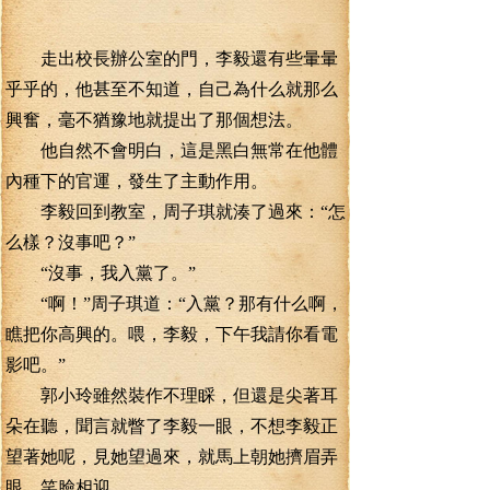
走出校長辦公室的門，李毅還有些暈暈
乎乎的，他甚至不知道，自己為什么就那么
興奮，毫不猶豫地就提出了那個想法。
他自然不會明白，這是黑白無常在他體
內種下的官運，發生了主動作用。
李毅回到教室，周子琪就湊了過來：“怎
么樣？沒事吧？”
“沒事，我入黨了。”
“啊！”周子琪道：“入黨？那有什么啊，
瞧把你高興的。喂，李毅，下午我請你看電
影吧。”
郭小玲雖然裝作不理睬，但還是尖著耳
朵在聽，聞言就瞥了李毅一眼，不想李毅正
望著她呢，見她望過來，就馬上朝她擠眉弄
眼，笑臉相迎。