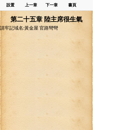
設置
上一章
下一章
書頁
第二十五章 陸主席很生氣
請牢記域名:黃金屋 官路彎彎