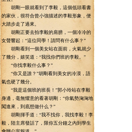
胡剛一眼就看到了李毅，這個低頭看書
的家伙，很符合曾小強描述的李毅形象，便
大踏步走了過來。
胡剛正要去拍李毅的肩膀，一個冷冷的
女聲響起：“這位同學！請問有什么事？”
胡剛看到一個美女站在面前，火氣就少
了幾分，嬉笑道：“我找你們班的李毅。”
“你找李毅什么事？”
“你又是誰？”胡剛看到美女的冷漠，語
氣也硬了幾分。
“我是這個班的班長！”郭小玲站在李毅
身邊，毫無懼意的看著胡剛：“你氣勢洶洶地
闖進來，到底想做什么？”
胡剛揮手道：“我不找你，我找李毅！李
毅，陸主席發話了，限你五分鐘之內到學生
會辦公室報道。”