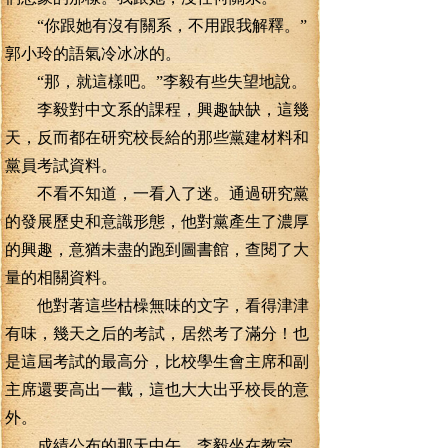
“你跟她有沒有關系，不用跟我解釋。”
郭小玲的語氣冷冰冰的。
“那，就這樣吧。”李毅有些失望地說。
李毅對中文系的課程，興趣缺缺，這幾
天，反而都在研究校長給的那些黨建材料和
黨員考試資料。
不看不知道，一看入了迷。通過研究黨
的發展歷史和意識形態，他對黨產生了濃厚
的興趣，意猶未盡的跑到圖書館，查閱了大
量的相關資料。
他對著這些枯橾無味的文字，看得津津
有味，幾天之后的考試，居然考了滿分！也
是這屆考試的最高分，比校學生會主席和副
主席還要高出一截，這也大大出乎校長的意
外。
成績公布的那天中午，李毅坐在教室