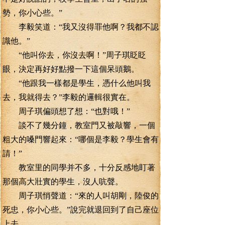
勢，你小心些。”
李毅笑道：“我又沒得罪他啊？我都不認
識他。”
“他叫你去，你沒去啊！”周子琪眨眨
眼，決定再好好點撥一下這個呆頭鵝。
“他跟我一樣都是學生，憑什么他叫我
去，我就得去？”李毅的邏輯很實在。
周子琪偏頭想了想：“也對哦！”
談不了幾分鐘，教室門又被敲響，一個
粗大的嗓門響起來：“哪個是李毅？學生會有
請！”
教室里的同學并不多，十分反感地盯著
那個高大壯實的學生，沒人吭聲。
周子琪悄聲道：“來的人叫胡剛，陸俊的
死忠，你小心些。”說完就退回到了自己座位
上去。