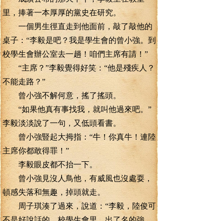
里，捧著一本厚厚的黨史在研究。
一個男生徑直走到他面前，敲了敲他的
桌子：“李毅是吧？我是學生會的曾小強。到
校學生會辦公室去一趟！咱們主席有請！”
“主席？”李毅覺得好笑：“他是殘疾人？
不能走路？”
曾小強不解何意，搖了搖頭。
“如果他真有事找我，就叫他過來吧。”
李毅淡淡說了一句，又低頭看書。
曾小強豎起大拇指：“牛！你真牛！連陸
主席你都敢得罪！”
李毅眼皮都不抬一下。
曾小強見沒人鳥他，有威風也沒處耍，
頓感失落和無趣，掉頭就走。
周子琪湊了過來，說道：“李毅，陸俊可
不是好說話的，校學生會里，出了名的強