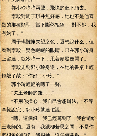
郭小玲哼哼兩聲，飛快的低下頭去。
李毅對周子琪并無好感，她也不是他喜
歡的那種類型，當下斷然拒絕：“對不起，我
有約了。”
周子琪難掩失望之色，還想說什么，但
看到李毅一雙色瞇瞇的眼睛，只在郭小玲身
上留連，就冷哼一下，甩著頭發走開了。
李毅走到郭小玲身邊，在她的書桌上輕
輕敲了敲：“你好，小玲。”
郭小玲輕輕的嗯了一聲。
“欠王老師的錢……”
“不用你操心，我自己會想辦法。”不等
李毅說完，郭小玲就連忙說。
“嗯。這個錢，我已經籌到了，我會還給
王老師的。還有，我跟柳若思之間，不是你
們想象的那樣。我跟她，沒任何關系。”